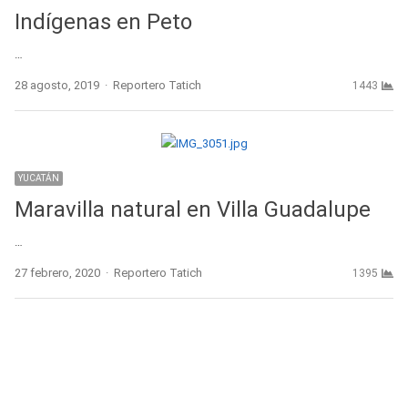
Indígenas en Peto
…
Author
28 agosto, 2019
Reportero Tatich
1443
YUCATÁN
Maravilla natural en Villa Guadalupe
…
Author
27 febrero, 2020
Reportero Tatich
1395