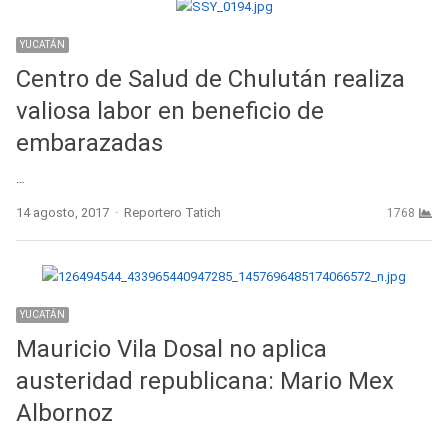
YUCATÁN
Centro de Salud de Chulután realiza
valiosa labor en beneficio de
embarazadas
…
Author
14 agosto, 2017
Reportero Tatich
1768
YUCATÁN
Mauricio Vila Dosal no aplica
austeridad republicana: Mario Mex
Albornoz