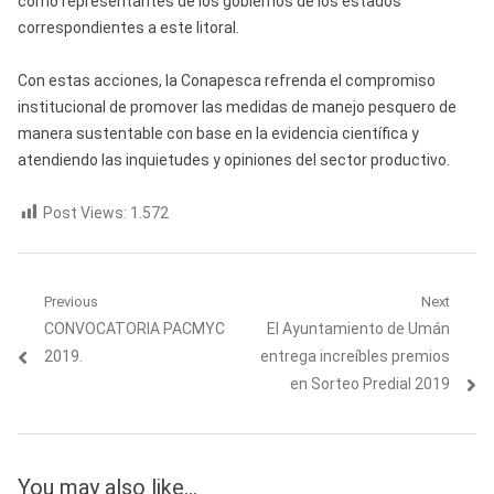
como representantes de los gobiernos de los estados
correspondientes a este litoral.
Con estas acciones, la Conapesca refrenda el compromiso
institucional de promover las medidas de manejo pesquero de
manera sustentable con base en la evidencia científica y
atendiendo las inquietudes y opiniones del sector productivo.
Post Views:
1.572
Navegación
Previous
Next
Previous
Next
CONVOCATORIA PACMYC
El Ayuntamiento de Umán
de
post:
post:
2019.
entrega increíbles premios
entradas
en Sorteo Predial 2019
You may also like...