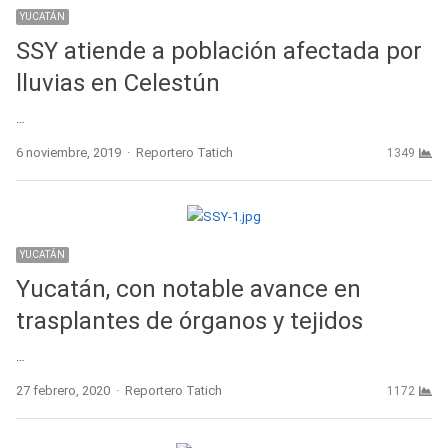
YUCATÁN
SSY atiende a población afectada por
lluvias en Celestún
…
Author
6 noviembre, 2019
Reportero Tatich
1349
YUCATÁN
Yucatán, con notable avance en
trasplantes de órganos y tejidos
…
Author
27 febrero, 2020
Reportero Tatich
1172