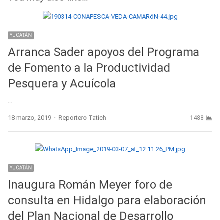
YUCATÁN
Arranca Sader apoyos del Programa
de Fomento a la Productividad
Pesquera y Acuícola
…
Author
18 marzo, 2019
Reportero Tatich
1488
YUCATÁN
Inaugura Román Meyer foro de
consulta en Hidalgo para elaboración
del Plan Nacional de Desarrollo