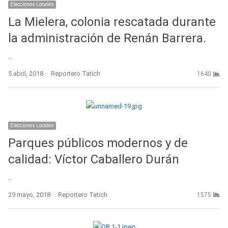
Elecciones Locales
La Mielera, colonia rescatada durante
la administración de Renán Barrera.
…
Author
5 abril, 2018
Reportero Tatich
1640
Elecciones Locales
Parques públicos modernos y de
calidad: Víctor Caballero Durán
…
Author
29 mayo, 2018
Reportero Tatich
1575