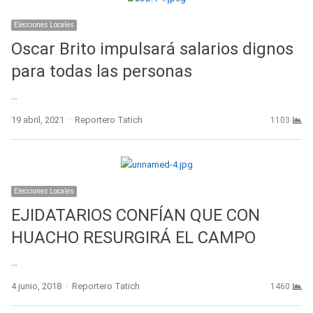
Elecciones Locales
Oscar Brito impulsará salarios dignos
para todas las personas
…
Author
19 abril, 2021
Reportero Tatich
1103
Elecciones Locales
EJIDATARIOS CONFÍAN QUE CON
HUACHO RESURGIRÁ EL CAMPO
…
Author
4 junio, 2018
Reportero Tatich
1460