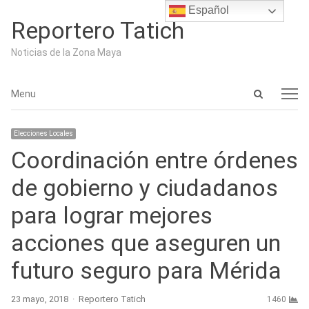
Español
Reportero Tatich
Noticias de la Zona Maya
Open
Menu
Menu
search
panel
Elecciones Locales
Coordinación entre órdenes
de gobierno y ciudadanos
para lograr mejores
acciones que aseguren un
futuro seguro para Mérida
Author
23 mayo, 2018
Reportero Tatich
1460