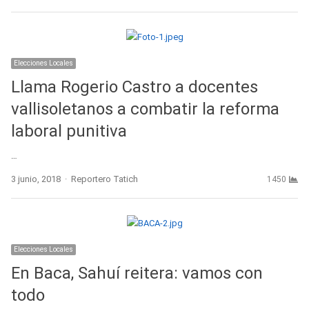
Elecciones Locales
Llama Rogerio Castro a docentes
vallisoletanos a combatir la reforma
laboral punitiva
…
Author
3 junio, 2018
Reportero Tatich
1450
Elecciones Locales
En Baca, Sahuí reitera: vamos con
todo