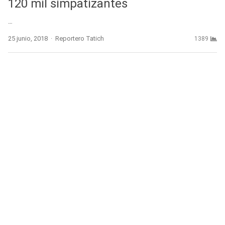
120 mil simpatizantes
…
Author
25 junio, 2018
Reportero Tatich
1389