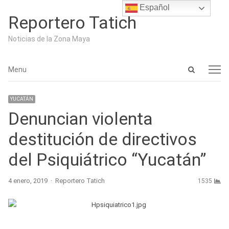
Español
Reportero Tatich
Noticias de la Zona Maya
Open
Menu
Menu
search
panel
YUCATÁN
Denuncian violenta
destitución de directivos
del Psiquiátrico “Yucatán”
Author
4 enero, 2019
Reportero Tatich
1535