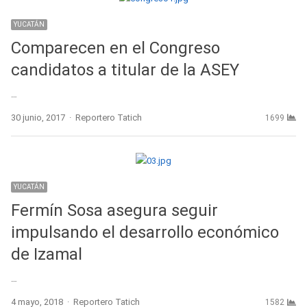
YUCATÁN
Comparecen en el Congreso
candidatos a titular de la ASEY
…
Author
30 junio, 2017
Reportero Tatich
1699
YUCATÁN
Fermín Sosa asegura seguir
impulsando el desarrollo económico
de Izamal
…
Author
4 mayo, 2018
Reportero Tatich
1582