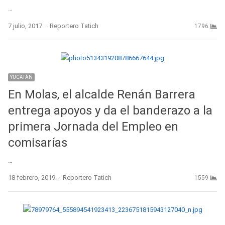
…
Author
7 julio, 2017
Reportero Tatich
1796
YUCATÁN
En Molas, el alcalde Renán Barrera
entrega apoyos y da el banderazo a la
primera Jornada del Empleo en
comisarías
…
Author
18 febrero, 2019
Reportero Tatich
1559