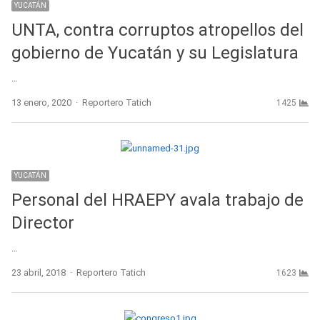
YUCATÁN
UNTA, contra corruptos atropellos del
gobierno de Yucatán y su Legislatura
…
Author
13 enero, 2020
Reportero Tatich
1425
YUCATÁN
Personal del HRAEPY avala trabajo de
Director
…
Author
23 abril, 2018
Reportero Tatich
1623