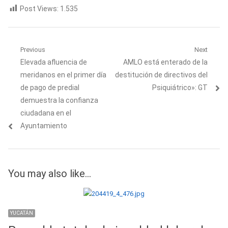
Post Views:
1.535
Navegación
Previous
Next
Previous
Next
Elevada afluencia de
AMLO está enterado de la
de
post:
post:
meridanos en el primer día
destitución de directivos del
entradas
de pago de predial
Psiquiátrico»: GT
demuestra la confianza
ciudadana en el
Ayuntamiento
You may also like...
YUCATÁN