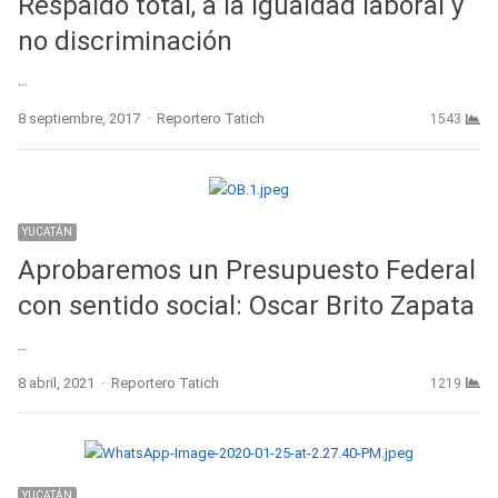
Respaldo total, a la igualdad laboral y
no discriminación
…
Author
8 septiembre, 2017
Reportero Tatich
1543
YUCATÁN
Aprobaremos un Presupuesto Federal
con sentido social: Oscar Brito Zapata
…
Author
8 abril, 2021
Reportero Tatich
1219
YUCATÁN