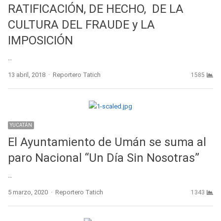
RATIFICACIÓN, DE HECHO, DE LA
CULTURA DEL FRAUDE y LA
IMPOSICIÓN
…
Author
13 abril, 2018
Reportero Tatich
1585
YUCATÁN
El Ayuntamiento de Umán se suma al
paro Nacional “Un Día Sin Nosotras”
…
Author
5 marzo, 2020
Reportero Tatich
1343