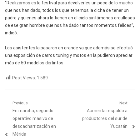
“Realizamos este festival para devolverles un poco de lo mucho
que nos han dado, todos los que tenemos la dicha de tener un
padre y quienes ahora lo tienen en el cielo sintámonos orgullosos
de ese gran hombre que nos ha dado tantos momentos felices”,
indicó.
Los asistentes la pasaron en grande ya que además se efectuó
una exposición de carros tuning y motos en la pudieron apreciar
más de 50 modelos distintos.
Post Views:
1.589
Navegación
Previous
Next
Previous
Next
En marcha, segundo
Aumenta respaldo a
de
post:
post:
operativo masivo de
productores del sur de
entradas
descacharrización en
Yucatán
Mérida