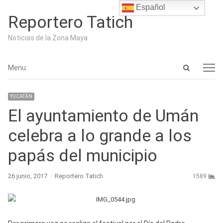
Español
Reportero Tatich
Noticias de la Zona Maya
Open
Menu
Menu
search
panel
YUCATÁN
El ayuntamiento de Umán
celebra a lo grande a los
papás del municipio
Author
26 junio, 2017
Reportero Tatich
1589