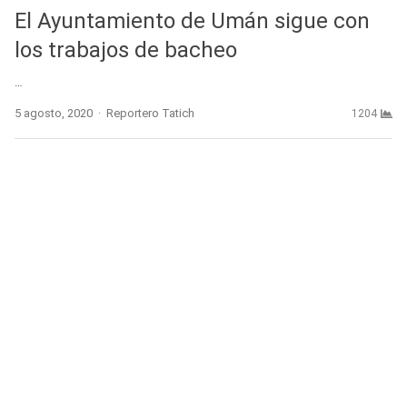
El Ayuntamiento de Umán sigue con
los trabajos de bacheo
…
Author
5 agosto, 2020
Reportero Tatich
1204