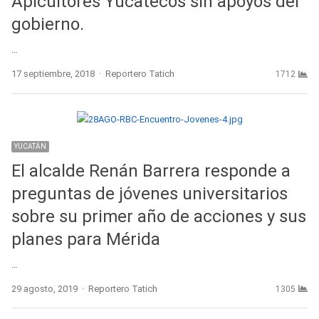
Apicultores Yucatecos sin apoyos del
gobierno.
…
Author
17 septiembre, 2018
Reportero Tatich
1712
YUCATÁN
El alcalde Renán Barrera responde a
preguntas de jóvenes universitarios
sobre su primer año de acciones y sus
planes para Mérida
…
Author
29 agosto, 2019
Reportero Tatich
1305