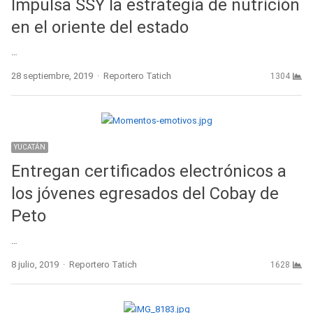
Impulsa SSY la estrategia de nutrición
en el oriente del estado
…
Author
28 septiembre, 2019
Reportero Tatich
1304
YUCATÁN
Entregan certificados electrónicos a
los jóvenes egresados del Cobay de
Peto
…
Author
8 julio, 2019
Reportero Tatich
1628