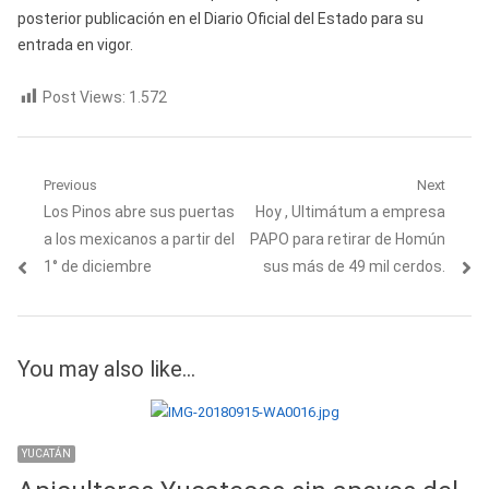
posterior publicación en el Diario Oficial del Estado para su
entrada en vigor.
Post Views:
1.572
Navegación
Previous
Next
Previous
Next
Los Pinos abre sus puertas
Hoy , Ultimátum a empresa
de
post:
post:
a los mexicanos a partir del
PAPO para retirar de Homún
entradas
1° de diciembre
sus más de 49 mil cerdos.
You may also like...
YUCATÁN