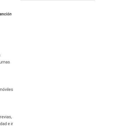
tención
s
 urnas
s
 móviles
,
revias,
dad e ir