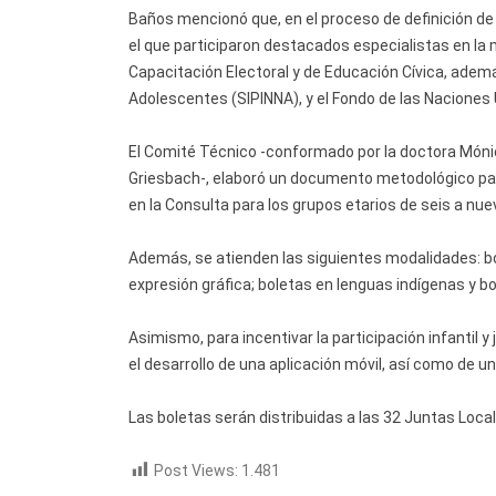
Baños mencionó que, en el proceso de definición d
el que participaron destacados especialistas en la 
Capacitación Electoral y de Educación Cívica, ademá
Adolescentes (SIPINNA), y el Fondo de las Naciones U
El Comité Técnico -conformado por la doctora Mónic
Griesbach-, elaboró un documento metodológico para
en la Consulta para los grupos etarios de seis a nue
Además, se atienden las siguientes modalidades: bo
expresión gráfica; boletas en lenguas indígenas y b
Asimismo, para incentivar la participación infantil y 
el desarrollo de una aplicación móvil, así como de un
Las boletas serán distribuidas a las 32 Juntas Loca
Post Views:
1.481