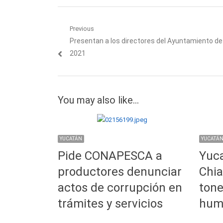
Navegación
Previous
Previous
Presentan a los directores del Ayuntamiento d
de
post:
2021
entradas
You may also like...
YUCATÁN
YUCATÁ
Pide CONAPESCA a
Yuca
productores denunciar
Chia
actos de corrupción en
tone
trámites y servicios
huma
…
…