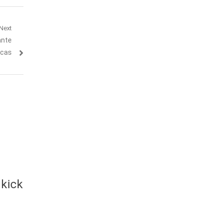
Next
ante
ecas
 kick