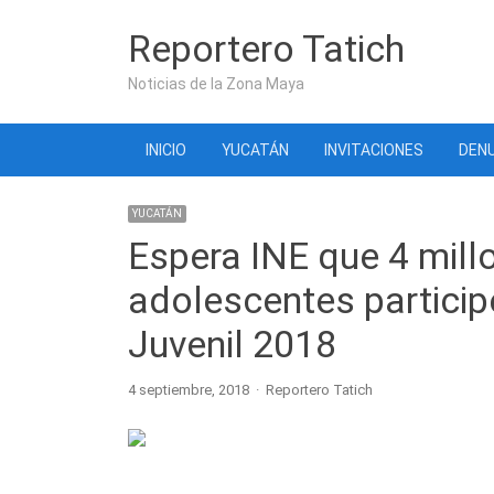
Reportero Tatich
Noticias de la Zona Maya
INICIO
YUCATÁN
INVITACIONES
DENU
YUCATÁN
Espera INE que 4 millo
adolescentes participe
Juvenil 2018
Author
4 septiembre, 2018
Reportero Tatich