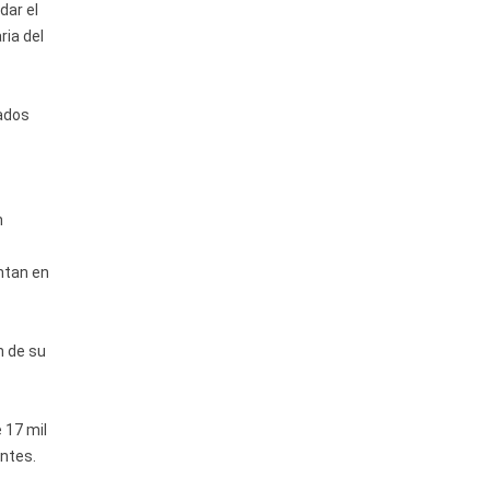
dar el
ria del
tados
n
ntan en
n de su
 17 mil
antes.