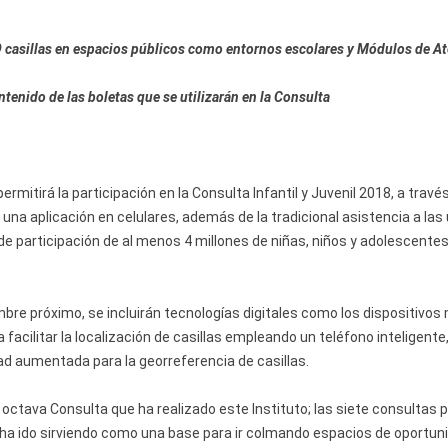
59 casillas en espacios públicos como entornos escolares y Módulos de A
tenido de las boletas que se utilizarán en la Consulta
permitirá la participación en la Consulta Infantil y Juvenil 2018, a travé
una aplicación en celulares, además de la tradicional asistencia a las
 de participación de al menos 4 millones de niñas, niños y adolescente
embre próximo, se incluirán tecnologías digitales como los dispositivos
ra facilitar la localización de casillas empleando un teléfono inteligente
dad aumentada para la georreferencia de casillas.
a octava Consulta que ha realizado este Instituto; las siete consultas p
ha ido sirviendo como una base para ir colmando espacios de oportuni