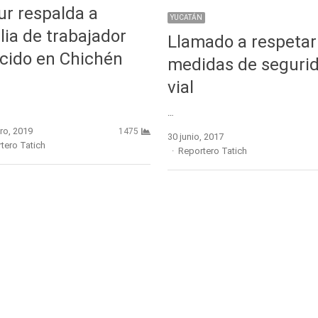
ur respalda a
YUCATÁN
lia de trabajador
Llamado a respetar
ecido en Chichén
medidas de seguri
vial
…
ro, 2019
1475
30 junio, 2017
r
tero Tatich
Author
Reportero Tatich