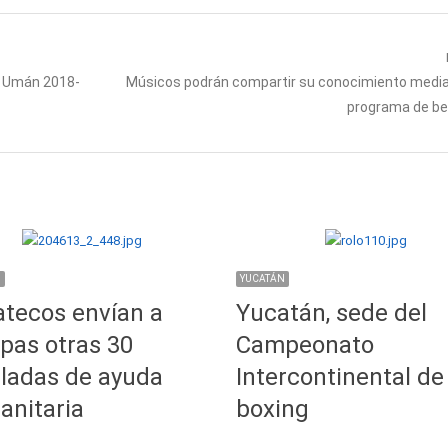
Next
e Umán 2018-
Músicos podrán compartir su conocimiento medi
post:
programa de b
N
YUCATÁN
tecos envían a
Yucatán, sede del
pas otras 30
Campeonato
ladas de ayuda
Intercontinental de
nitaria
boxing
…