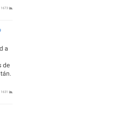
1673
d a
s de
tán.
1631