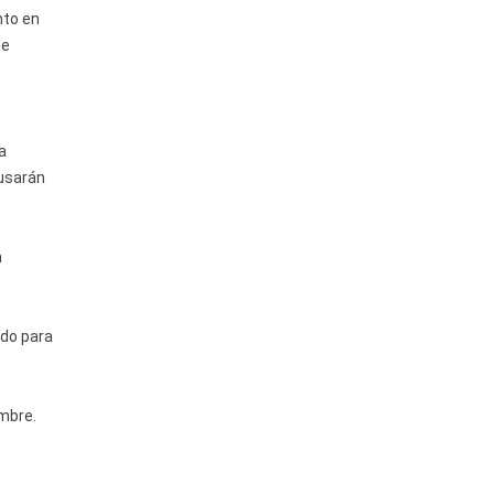
nto en
de
a
 usarán
a
ado para
embre.