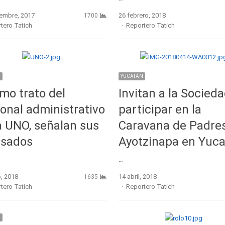
iembre, 2017
26 febrero, 2018
1700
r
Author
tero Tatich
Reportero Tatich
N
YUCATÁN
mo trato del
Invitan a la Socieda
onal administrativo
participar en la
a UNO, señalan sus
Caravana de Padre
esados
Ayotzinapa en Yuca
…
, 2018
14 abril, 2018
1635
r
Author
tero Tatich
Reportero Tatich
N