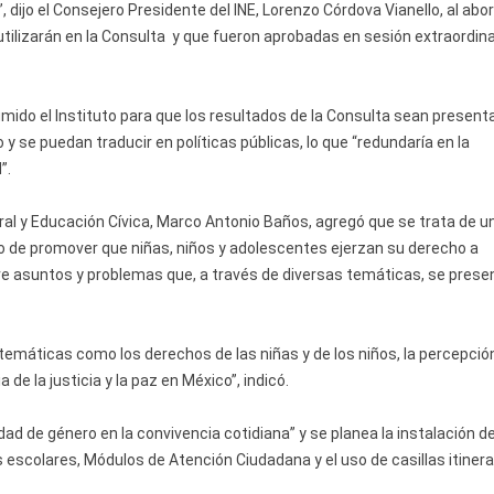
, dijo el Consejero Presidente del INE, Lorenzo Córdova Vianello, al abor
utilizarán en la Consulta y que fueron aprobadas en sesión extraordina
ido el Instituto para que los resultados de la Consulta sean presen
y se puedan traducir en políticas públicas, lo que “redundaría en la
”.
ral y Educación Cívica, Marco Antonio Baños, agregó que se trata de u
ivo de promover que niñas, niños y adolescentes ejerzan su derecho a
bre asuntos y problemas que, a través de diversas temáticas, se prese
 temáticas como los derechos de las niñas y de los niños, la percepció
de la justicia y la paz en México”, indicó.
ad de género en la convivencia cotidiana” y se planea la instalación de
escolares, Módulos de Atención Ciudadana y el uso de casillas itiner