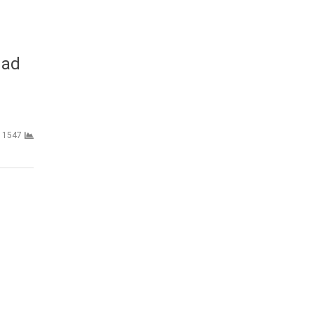
dad
1547