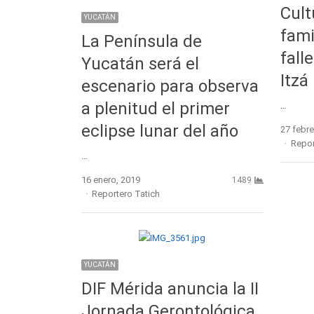
Cult
YUCATÁN
fami
La Península de
fall
Yucatán será el
Itzá
escenario para observa
a plenitud el primer
…
eclipse lunar del año
27 febre
Autho
Repor
…
16 enero, 2019
1489
Author
Reportero Tatich
YUCATÁN
DIF Mérida anuncia la II
Jornada Gerontológica