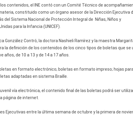
e los contenidos, el INE contó con un Comité Técnico de acompañamie
materia, constituido como un órgano asesor de la Dirección Ejecutiva 
s del Sistema Nacional de Protección Integral de Niñas, Niños y
nidas para la Infancia (UNICEF).
a González Contró, la doctora Nashieli Ramírez y la maestra Margarit
 la definición de los contenidos de los cinco tipos de boletas que se
ve años, de 10 a 13 y de 14 a 17 años.
letas en formato electrónico; boletas en formato impreso; hojas par
oletas adaptadas en sistema Braille.
juvenil vía electrónica, el contenido final de las boletas podrá ser utiliz
a página de internet.
les Ejecutivas entre la última semana de octubre y la primera de novi