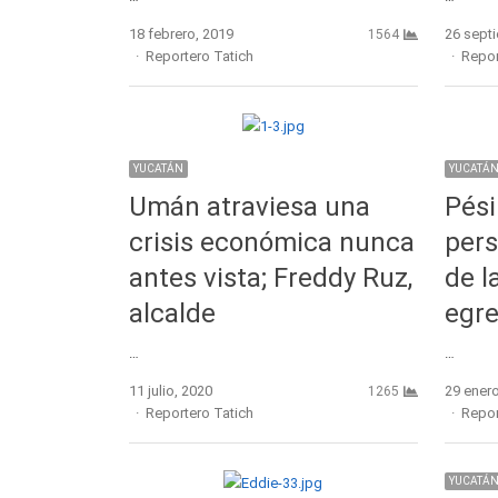
18 febrero, 2019
26 sept
1564
Author
Autho
Reportero Tatich
Repor
YUCATÁN
YUCATÁ
Umán atraviesa una
Pési
crisis económica nunca
pers
antes vista; Freddy Ruz,
de l
alcalde
egr
…
…
11 julio, 2020
29 enero
1265
Author
Autho
Reportero Tatich
Repor
YUCATÁ