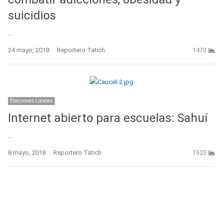
suicidios
…
Author
24 mayo, 2018
Reportero Tatich
1470
Elecciones Locales
Internet abierto para escuelas: Sahuí
…
Author
8 mayo, 2018
Reportero Tatich
1525