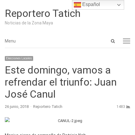
Español
Reportero Tatich
Noticias de la Zona Maya
Open
Menu
Menu
search
panel
Elecciones Locales
Este domingo, vamos a
refrendar el triunfo: Juan
José Canul
Author
26 junio, 2018
Reportero Tatich
1483