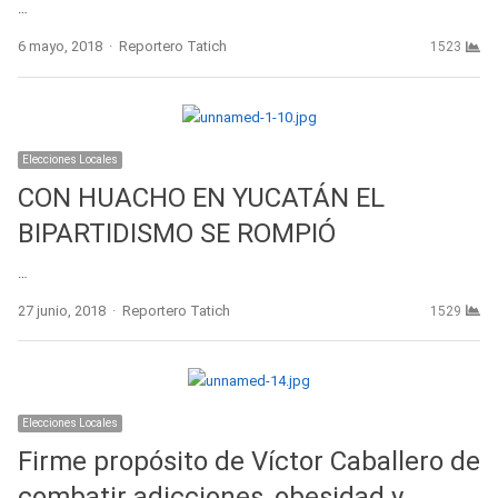
…
Author
6 mayo, 2018
Reportero Tatich
1523
Elecciones Locales
CON HUACHO EN YUCATÁN EL
BIPARTIDISMO SE ROMPIÓ
…
Author
27 junio, 2018
Reportero Tatich
1529
Elecciones Locales
Firme propósito de Víctor Caballero de
combatir adicciones, obesidad y