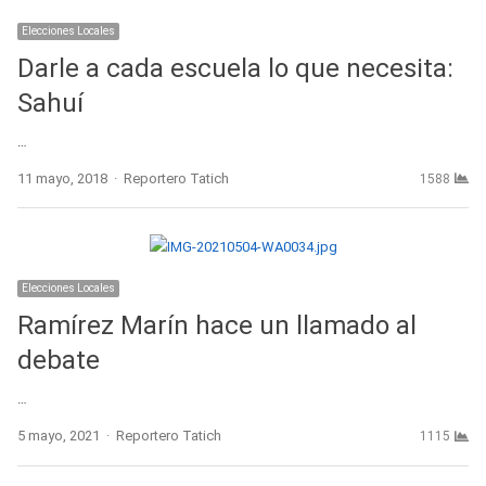
Elecciones Locales
Darle a cada escuela lo que necesita:
Sahuí
…
Author
11 mayo, 2018
Reportero Tatich
1588
Elecciones Locales
Ramírez Marín hace un llamado al
debate
…
Author
5 mayo, 2021
Reportero Tatich
1115