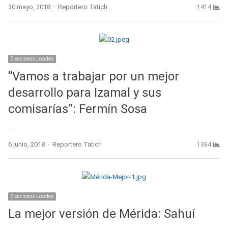
Author
30 mayo, 2018
Reportero Tatich
1414
Elecciones Locales
“Vamos a trabajar por un mejor
desarrollo para Izamal y sus
comisarías”: Fermín Sosa
…
Author
6 junio, 2018
Reportero Tatich
1384
Elecciones Locales
La mejor versión de Mérida: Sahuí