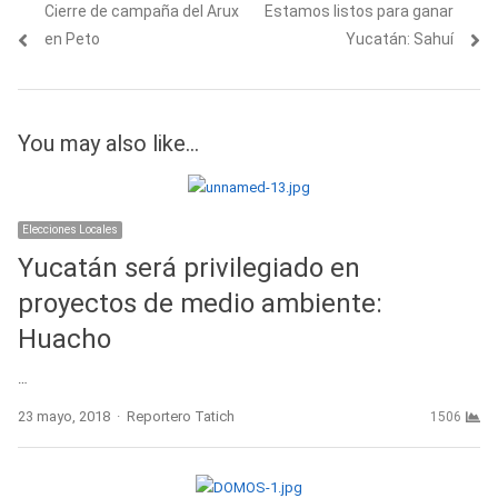
Previous
Next
Cierre de campaña del Arux
Estamos listos para ganar
de
post:
post:
en Peto
Yucatán: Sahuí
entradas
You may also like...
Elecciones Locales
Yucatán será privilegiado en
proyectos de medio ambiente:
Huacho
…
Author
23 mayo, 2018
Reportero Tatich
1506