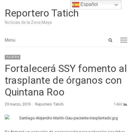
Español
Reportero Tatich
Noticias de la Zona Maya
Open
Menu
Menu
search
panel
YUCATÁN
Fortalecerá SSY fomento al
trasplante de órganos con
Quintana Roo
Author
29 marzo, 2019
Reportero Tatich
1460