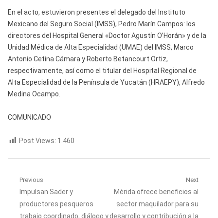
En el acto, estuvieron presentes el delegado del Instituto
Mexicano del Seguro Social (IMSS), Pedro Marín Campos: los
directores del Hospital General «Doctor Agustín O’Horán» y de la
Unidad Médica de Alta Especialidad (UMAE) del IMSS, Marco
Antonio Cetina Cámara y Roberto Betancourt Ortiz,
respectivamente, así como el titular del Hospital Regional de
Alta Especialidad de la Península de Yucatán (HRAEPY), Alfredo
Medina Ocampo.
COMUNICADO
Post Views:
1.460
Navegación
Previous
Next
Previous
Next
Impulsan Sader y
Mérida ofrece beneficios al
de
post:
post:
productores pesqueros
sector maquilador para su
entradas
trabajo coordinado, diálogo y
desarrollo y contribución a la