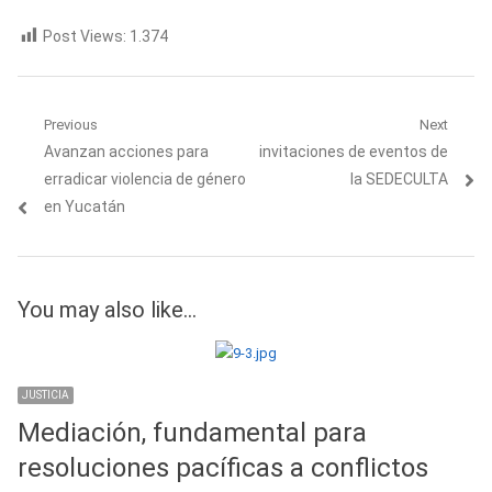
Post Views:
1.374
Navegación
Previous
Next
Previous
Next
Avanzan acciones para
invitaciones de eventos de
de
post:
post:
erradicar violencia de género
la SEDECULTA
entradas
en Yucatán
You may also like...
JUSTICIA
Mediación, fundamental para
resoluciones pacíficas a conflictos