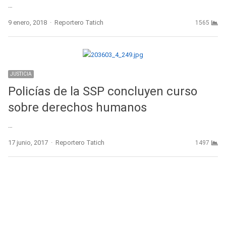
…
Author
9 enero, 2018
Reportero Tatich
1565
JUSTICIA
Policías de la SSP concluyen curso
sobre derechos humanos
…
Author
17 junio, 2017
Reportero Tatich
1497