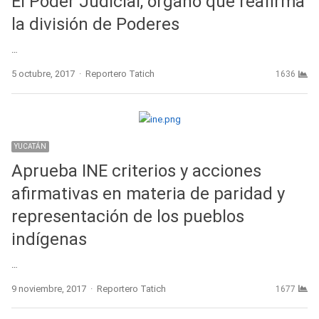
El Poder Judicial, órgano que reafirma
la división de Poderes
…
Author
5 octubre, 2017
Reportero Tatich
1636
YUCATÁN
Aprueba INE criterios y acciones
afirmativas en materia de paridad y
representación de los pueblos
indígenas
…
Author
9 noviembre, 2017
Reportero Tatich
1677