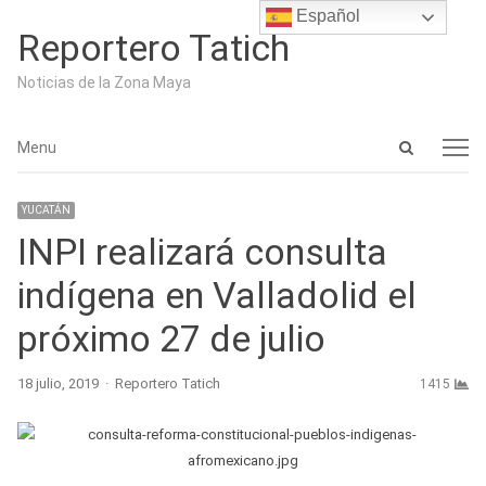
Español
Reportero Tatich
Noticias de la Zona Maya
Open
Menu
Menu
search
panel
YUCATÁN
INPI realizará consulta
indígena en Valladolid el
próximo 27 de julio
Author
18 julio, 2019
Reportero Tatich
1415