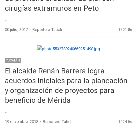
cirugías extramuros en Peto
…
Author
30 julio, 2017
Reportero Tatich
1701
YUCATÁN
El alcalde Renán Barrera logra
acuerdos iniciales para la planeación
y organización de proyectos para
beneficio de Mérida
…
Author
19 diciembre, 2018
Reportero Tatich
1524