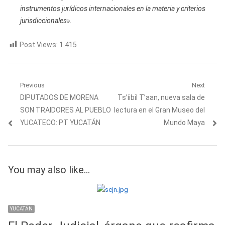
instrumentos jurídicos internacionales en la
materia
y criterios
jurisdiccionales».
Post Views:
1.415
Navegación
Previous
Next
Previous
Next
DIPUTADOS DE MORENA
Ts’íibil T’aan, nueva sala de
de
post:
post:
SON TRAIDORES AL PUEBLO
lectura en el Gran Museo del
entradas
YUCATECO: PT YUCATÁN
Mundo Maya
You may also like...
YUCATÁN