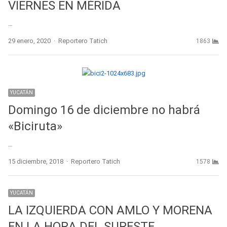
VIERNES EN MÉRIDA
…
Author
29 enero, 2020
Reportero Tatich
1863
YUCATÁN
Domingo 16 de diciembre no habrá
«Biciruta»
…
Author
15 diciembre, 2018
Reportero Tatich
1578
YUCATÁN
LA IZQUIERDA CON AMLO Y MORENA
EN LA HORA DEL SURESTE