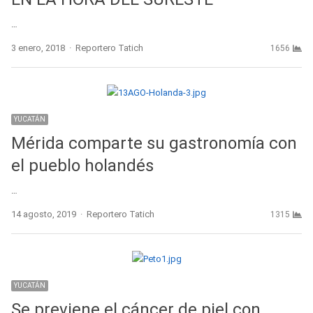
…
Author
3 enero, 2018
Reportero Tatich
1656
YUCATÁN
Mérida comparte su gastronomía con
el pueblo holandés
…
Author
14 agosto, 2019
Reportero Tatich
1315
YUCATÁN
Se previene el cáncer de piel con