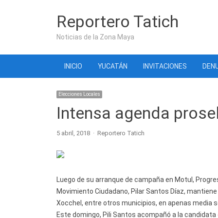
Reportero Tatich
Noticias de la Zona Maya
INICIO
YUCATÁN
INVITACIONES
DENU
Elecciones Locales
Intensa agenda proseli
Author
5 abril, 2018
Reportero Tatich
Luego de su arranque de campaña en Motul, Progreso 
Movimiento Ciudadano, Pilar Santos Díaz, mantiene u
Xocchel, entre otros municipios, en apenas media 
Este domingo, Pili Santos acompañó a la candidata 