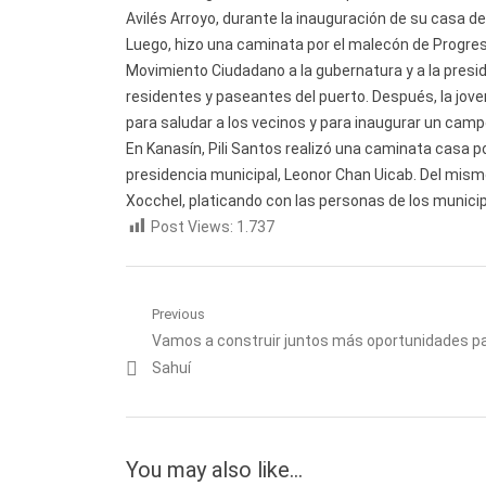
Avilés Arroyo, durante la inauguración de su casa 
Luego, hizo una caminata por el malecón de Progreso
Movimiento Ciudadano a la gubernatura y a la presi
residentes y paseantes del puerto. Después, la jove
para saludar a los vecinos y para inaugurar un camp
En Kanasín, Pili Santos realizó una caminata casa po
presidencia municipal, Leonor Chan Uicab. Del mismo
Xocchel, platicando con las personas de los munici
Post Views:
1.737
Navegación
Previous
Previous
Vamos a construir juntos más oportunidades p
de
post:
Sahuí
entradas
You may also like...