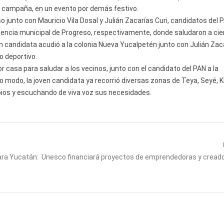
de campaña, en un evento por demás festivo.
 junto con Mauricio Vila Dosal y Julián Zacarías Curi, candidatos del 
dencia municipal de Progreso, respectivamente, donde saludaron a ci
n candidata acudió a la colonia Nueva Yucalpetén junto con Julián Zac
o deportivo.
r casa para saludar a los vecinos, junto con el candidato del PAN a la
 modo, la joven candidata ya recorrió diversas zonas de Teya, Seyé, Ki
pios y escuchando de viva voz sus necesidades.
Next
ara Yucatán:
Unesco financiará proyectos de emprendedoras y cread
post: