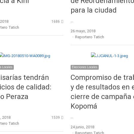
icia a Kiní
de Reordenamiento 
para la ciudad
…
, 2018
1686
r
tero Tatich
26 mayo, 2018
Author
Reportero Tatich
s Locales
Elecciones Locales
sarías tendrán
Compromiso de tra
icios de calidad:
y de resultados en 
o Peraza
cierre de campaña
Kopomá
…
, 2018
1539
r
tero Tatich
24 junio, 2018
Author
Reportero Tatich