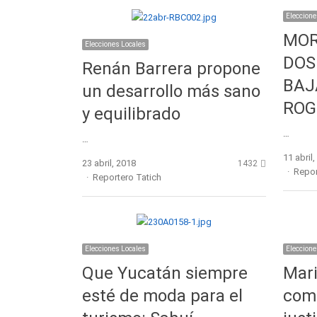
Eleccione
MOR
Elecciones Locales
DOS
Renán Barrera propone
BAJ
un desarrollo más sano
ROG
y equilibrado
…
…
11 abril
23 abril, 2018
1432
Autho
Repor
Author
Reportero Tatich
Elecciones Locales
Eleccione
Que Yucatán siempre
Mari
esté de moda para el
com