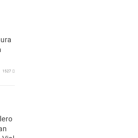
a
sura
a
1527
lero
an