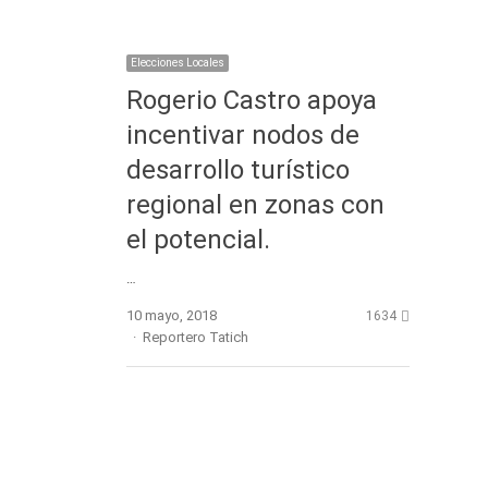
Elecciones Locales
Rogerio Castro apoya
incentivar nodos de
desarrollo turístico
regional en zonas con
el potencial.
…
10 mayo, 2018
1634
Author
Reportero Tatich