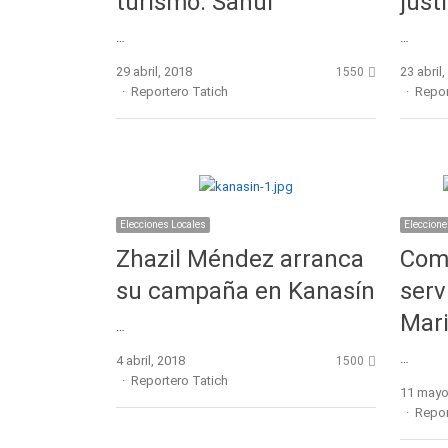
turismo: Sahuí
just
…
…
29 abril, 2018
23 abril
1550
Author
Autho
Reportero Tatich
Repor
Elecciones Locales
Eleccione
Zhazil Méndez arranca
Comi
su campaña en Kanasín
serv
Mari
…
…
4 abril, 2018
1500
Author
Reportero Tatich
11 mayo
Autho
Repor