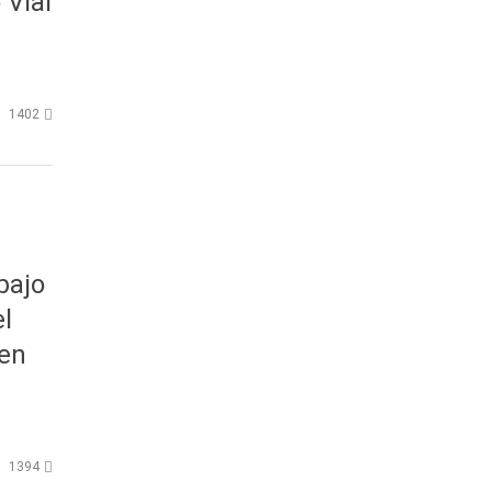
Vial
1402
bajo
el
 en
1394