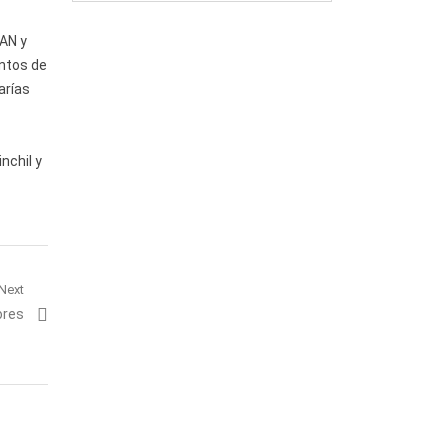
PAN y
entos de
arías
nchil y
Next
ores