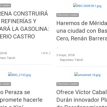
s Locales
ENA CONSTRUIRÁ
Elecciones Locales
 REFINERÍAS Y
Haremos de Mérid
ARÁ LA GASOLINA:
una ciudad con Ba
ERIO CASTRO
Cero, Renán Barrer
…
, 2018
1418
3 mayo, 2018
r
tero Tatich
Author
Reportero Tatich
s Locales
Elecciones Locales
o Peraza se
Ofrece Víctor Cabal
promete hacerle
Durán innovador Pl