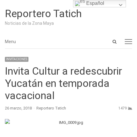
Español
Reportero Tatich
Noticias de la Zona Maya
Open
Menu
Menu
search
panel
INVITACIONES
Invita Cultur a redescubrir
Yucatán en temporada
vacacional
Author
26 marzo, 2018
Reportero Tatich
1479