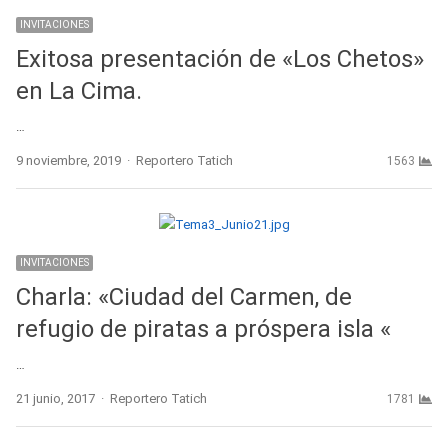
INVITACIONES
Exitosa presentación de «Los Chetos»
en La Cima.
…
Author
9 noviembre, 2019
Reportero Tatich
1563
INVITACIONES
Charla: «Ciudad del Carmen, de
refugio de piratas a próspera isla «
…
Author
21 junio, 2017
Reportero Tatich
1781