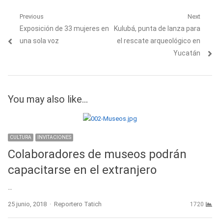
Navegación
Previous
Next
Previous
Next
Exposición de 33 mujeres en
Kulubá, punta de lanza para
de
post:
post:
una sola voz
el rescate arqueológico en
entradas
Yucatán
You may also like...
CULTURA
INVITACIONES
Colaboradores de museos podrán
capacitarse en el extranjero
…
Author
25 junio, 2018
Reportero Tatich
1720