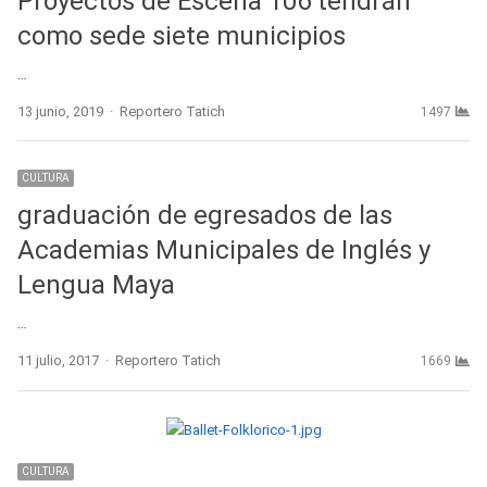
Proyectos de Escena 106 tendrán
como sede siete municipios
…
Author
13 junio, 2019
Reportero Tatich
1497
CULTURA
graduación de egresados de las
Academias Municipales de Inglés y
Lengua Maya
…
Author
11 julio, 2017
Reportero Tatich
1669
CULTURA