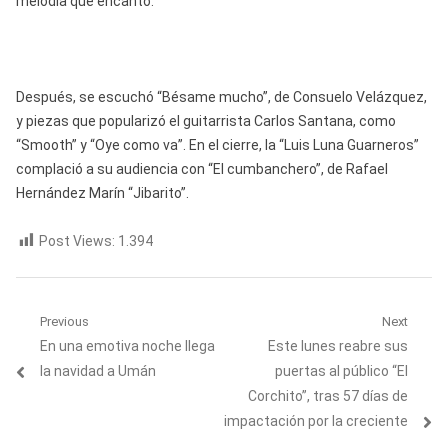
melodía que encantó.
Después, se escuchó “Bésame mucho”, de Consuelo Velázquez,
y piezas que popularizó el guitarrista Carlos Santana, como
“Smooth” y “Oye como va”. En el cierre, la “Luis Luna Guarneros”
complació a su audiencia con “El cumbanchero”, de Rafael
Hernández Marín “Jibarito”.
Post Views:
1.394
Navegación
Previous
Next
Previous
Next
En una emotiva noche llega
Este lunes reabre sus
de
post:
post:
la navidad a Umán
puertas al público “El
entradas
Corchito”, tras 57 días de
impactación por la creciente