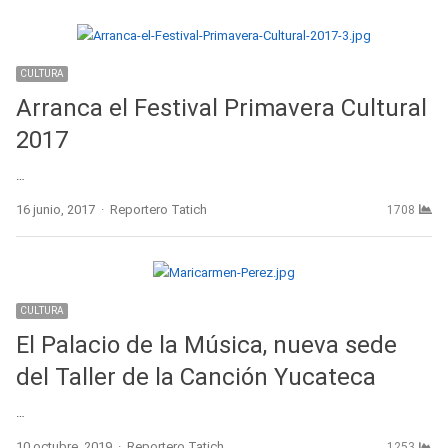
CULTURA
Arranca el Festival Primavera Cultural
2017
…
Author
16 junio, 2017
Reportero Tatich
1708
CULTURA
El Palacio de la Música, nueva sede
del Taller de la Canción Yucateca
…
Author
10 octubre, 2019
Reportero Tatich
1253