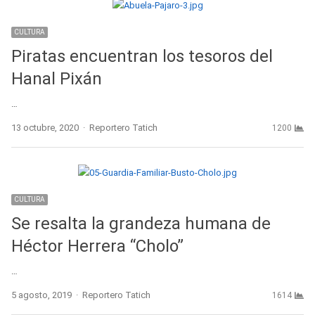
CULTURA
Piratas encuentran los tesoros del
Hanal Pixán
…
Author
13 octubre, 2020
Reportero Tatich
1200
CULTURA
Se resalta la grandeza humana de
Héctor Herrera “Cholo”
…
Author
5 agosto, 2019
Reportero Tatich
1614