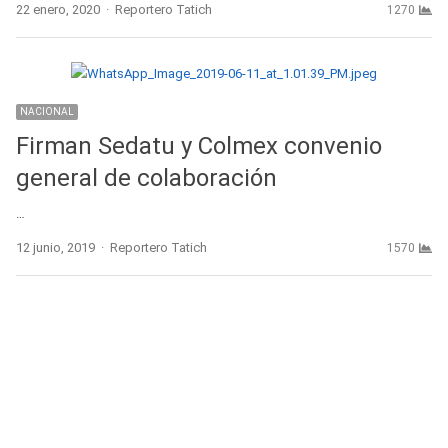
Author
22 enero, 2020
Reportero Tatich
1270
NACIONAL
Firman Sedatu y Colmex convenio
general de colaboración
…
Author
12 junio, 2019
Reportero Tatich
1570