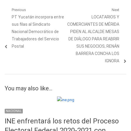
Navegación
Previous
Next
Previous
Next
PT Yucatán incorpora entre
LOCATARIOS Y
de
post:
post:
sus filas al Sindicato
COMERCIANTES DE MÉRIDA
entradas
Nacional Democrático de
PIDEN AL ALCALDE MESAS
Trabajadores del Servicio
DE DIÁLOGO PARA REABRIR
Postal
SUS NEGOCIOS; RENÁN
BARRERA CONCHA LOS
IGNORA
You may also like...
NACIONAL
INE enfrentará los retos del Proceso
Electoral Federal 2020-2021 con