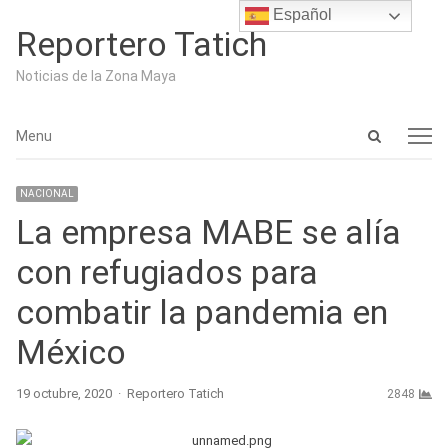
Español
Reportero Tatich
Noticias de la Zona Maya
Open
Menu
Menu
search
panel
NACIONAL
La empresa MABE se alía
con refugiados para
combatir la pandemia en
México
Author
19 octubre, 2020
Reportero Tatich
2848