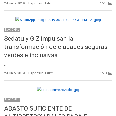
Author
24 junio, 2019
Reportero Tatich
1535
NACIONAL
Sedatu y GIZ impulsan la
transformación de ciudades seguras
verdes e inclusivas
…
Author
24 junio, 2019
Reportero Tatich
1531
NACIONAL
ABASTO SUFICIENTE DE