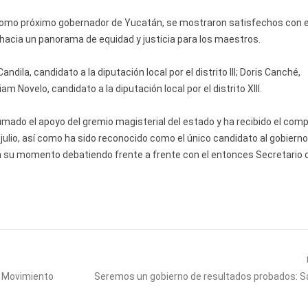
como próximo gobernador de Yucatán, se mostraron satisfechos con e
 hacia un panorama de equidad y justicia para los maestros.
ila, candidato a la diputación local por el distrito III; Doris Canché,
liam Novelo, candidato a la diputación local por el distrito XIII.
ado el apoyo del gremio magisterial del estado y ha recibido el com
e julio, así como ha sido reconocido como el único candidato al gobiern
 en su momento debatiendo frente a frente con el entonces Secretario 
Next
r Movimiento
Seremos un gobierno de resultados probados: S
post: