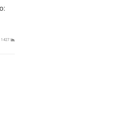
o:
1427