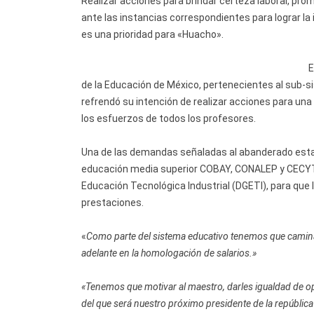
Realizar acciones para brindar certeza laboral, pro
ante las instancias correspondientes para lograr l
es una prioridad para «Huacho».
E
de la Educación de México, pertenecientes al sub-
refrendó su intención de realizar acciones para una
los esfuerzos de todos los profesores.
Una de las demandas señaladas al abanderado estata
educación media superior COBAY, CONALEP y CECYTEY
Educación Tecnológica Industrial (DGETI), para que
prestaciones.
«
Como parte del sistema educativo tenemos que caminar 
adelante en la homologación de salarios.»
«Tenemos que motivar al maestro, darles igualdad de opo
del que será nuestro próximo presidente de la repúbli