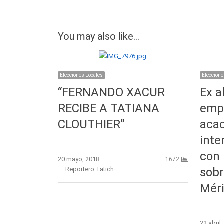
entradas
You may also like...
Elecciones Locales
Eleccione
“FERNANDO XACUR
Ex a
RECIBE A TATIANA
empr
CLOUTHIER”
aca
inte
…
con 
20 mayo, 2018
1672
Author
Reportero Tatich
sobr
Mér
…
22 abril