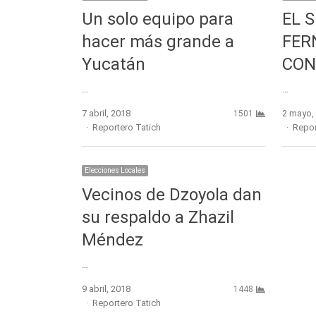
Un solo equipo para
EL 
hacer más grande a
FER
Yucatán
CON
…
…
7 abril, 2018
2 mayo,
1501
Author
Autho
Reportero Tatich
Repor
Elecciones Locales
Vecinos de Dzoyola dan
su respaldo a Zhazil
Méndez
…
9 abril, 2018
1448
Author
Reportero Tatich