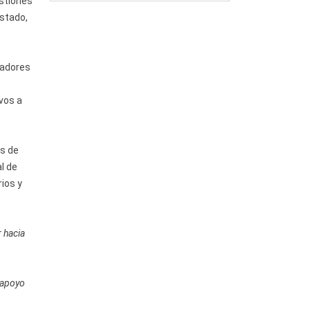
estiones
estado,
jadores
ivos a
as de
l de
ios y
 hacia
 apoyo