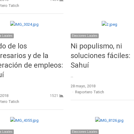
r
tero Tatich
s Locales
Elecciones Locales
do de los
Ni populismo, ni
esarios y de la
soluciones fáciles:
ración de empleos:
Sahuí
uí
…
28 mayo, 2018
Author
Reportero Tatich
, 2018
1521
r
tero Tatich
s Locales
Elecciones Locales