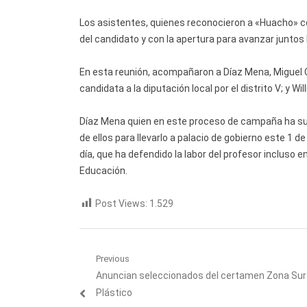
Los asistentes, quienes reconocieron a «Huacho» 
del candidato y con la apertura para avanzar juntos
En esta reunión, acompañaron a Díaz Mena, Miguel Cand
candidata a la diputación local por el distrito V; y Wil
Díaz Mena quien en este proceso de campaña ha sum
de ellos para llevarlo a palacio de gobierno este 1 d
día, que ha defendido la labor del profesor incluso
Educación.
Post Views:
1.529
Navegación
Previous
Previous
Anuncian seleccionados del certamen Zona Su
de
post:
Plástico