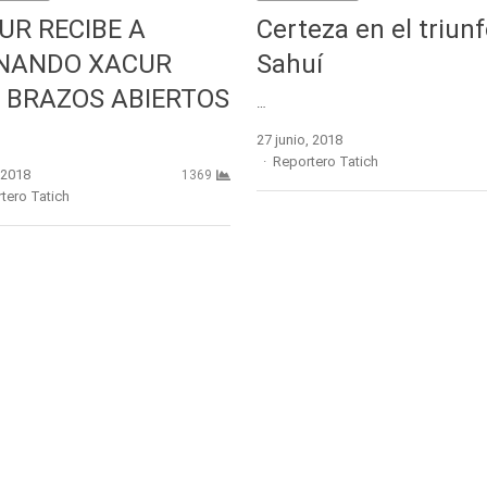
SUR RECIBE A
Certeza en el triunf
NANDO XACUR
Sahuí
 BRAZOS ABIERTOS
…
27 junio, 2018
Author
Reportero Tatich
 2018
1369
r
tero Tatich