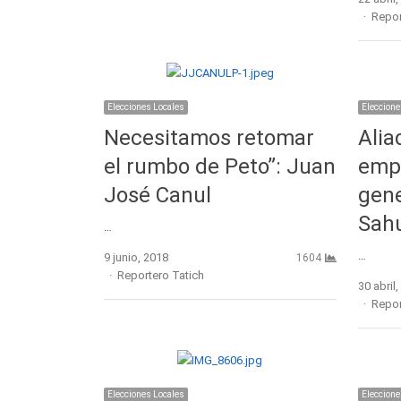
Autho
Repor
Elecciones Locales
Eleccione
Necesitamos retomar
Alia
el rumbo de Peto”: Juan
empr
José Canul
gene
Sah
…
…
9 junio, 2018
1604
Author
Reportero Tatich
30 abril
Autho
Repor
Elecciones Locales
Eleccione