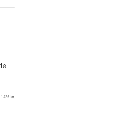
de
1426