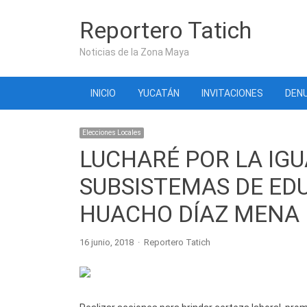
Reportero Tatich
Noticias de la Zona Maya
INICIO
YUCATÁN
INVITACIONES
DENU
Elecciones Locales
LUCHARÉ POR LA IG
SUBSISTEMAS DE ED
HUACHO DÍAZ MENA
Author
16 junio, 2018
Reportero Tatich