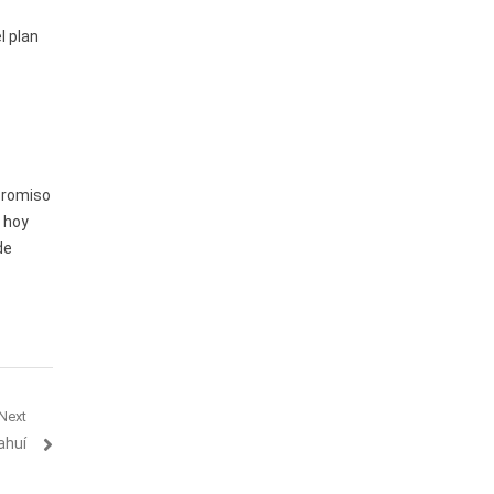
l plan
promiso
o hoy
de
Next
ahuí