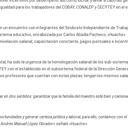
mover incentivos por desempeño, así como luchar y llevar a cabo las g
a igualdad para los trabajadores del COBAY, CONALEP y CECYTEY en el 
n un encuentro con integrantes del Sindicato Independiente de Traba
sistema educativo, encabezada por Carlos Abadía Pacheco, «Huacho»
 nivelación salarial, capacitación constante, pagos puntuales e incent
l, ha sido la urgencia de la homologación salarial de los sub-sistem
 con el establecido en el subsistema federal de la Dirección Genera
 los profesores que cuentan con estas plazas tengan los mismos salar
en dos sentidos: garantizar que la familia del maestro esté bien y caminar
rtunidades y generar certeza jurídica y laboral, para ello, contamos con el
ca Andrés Manuel López Obrador
» señaló «Huacho».