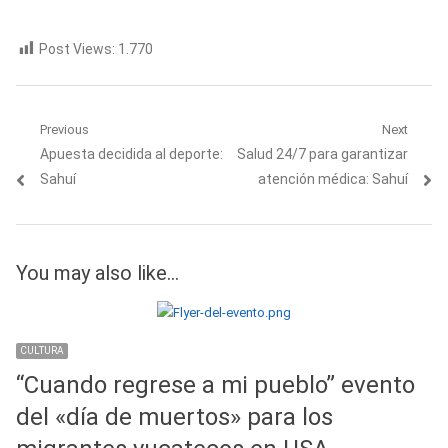
Post Views:
1.770
Navegación
Previous
Next
Previous
Next
Apuesta decidida al deporte:
Salud 24/7 para garantizar
de
post:
post:
Sahuí
atención médica: Sahuí
entradas
You may also like...
CULTURA
“Cuando regrese a mi pueblo” evento
del «día de muertos» para los