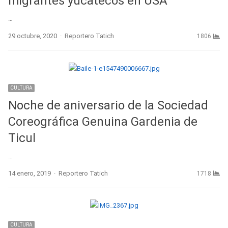
migrantes yucatecos en USA
…
Author
29 octubre, 2020
Reportero Tatich
1806
CULTURA
Noche de aniversario de la Sociedad
Coreográfica Genuina Gardenia de
Ticul
…
Author
14 enero, 2019
Reportero Tatich
1718
CULTURA