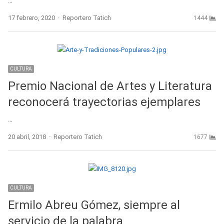
…
Author
17 febrero, 2020
Reportero Tatich
1444
CULTURA
Premio Nacional de Artes y Literatura
reconocerá trayectorias ejemplares
…
Author
20 abril, 2018
Reportero Tatich
1677
CULTURA
Ermilo Abreu Gómez, siempre al
servicio de la palabra