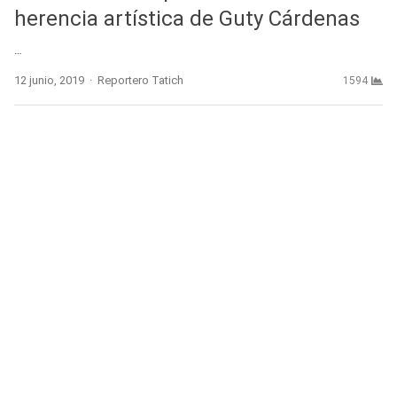
herencia artística de Guty Cárdenas
…
Author
12 junio, 2019
Reportero Tatich
1594