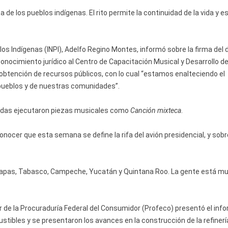
a de los pueblos indígenas. El rito permite la continuidad de la vida y e
blos Indígenas (INPI), Adelfo Regino Montes, informó sobre la firma del
onocimiento jurídico al Centro de Capacitación Musical y Desarrollo de
obtención de recursos públicos, con lo cual “estamos enalteciendo el
s pueblos y de nuestras comunidades”.
andas ejecutaron piezas musicales como
Canción mixteca
.
nocer que esta semana se define la rifa del avión presidencial, y sobr
Chiapas, Tabasco, Campeche, Yucatán y Quintana Roo. La gente está m
ar de la Procuraduría Federal del Consumidor (Profeco) presentó el inf
tibles y se presentaron los avances en la construcción de la refiner