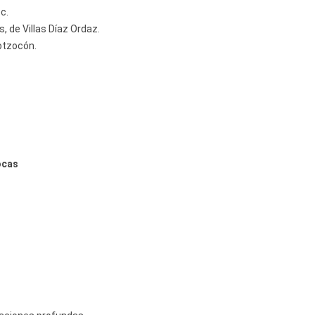
c.
 de Villas Díaz Ordaz.
otzocón.
ocas