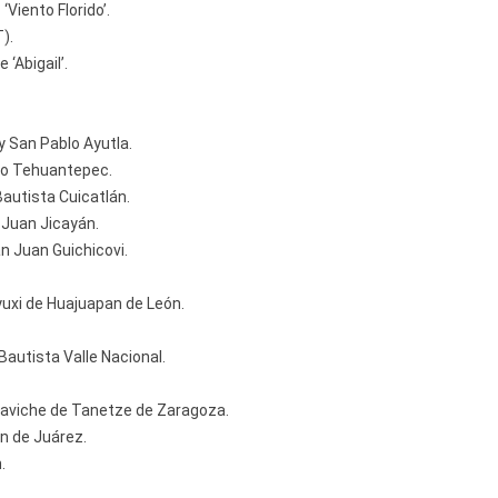
Viento Florido’.
).
 ‘Abigail’.
y San Pablo Ayutla.
go Tehuantepec.
autista Cuicatlán.
 Juan Jicayán.
n Juan Guichicovi.
uxi de Huajuapan de León.
 Bautista Valle Nacional.
 Yaviche de Tanetze de Zaragoza.
án de Juárez.
.