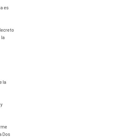
sa es
 decreto
 la
e la
uy
orme
ía Dos