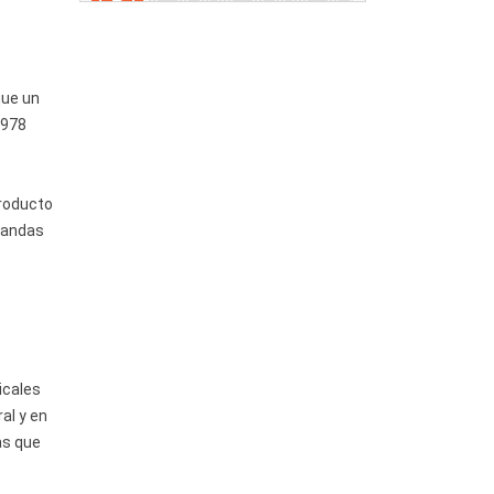
que un
 978
producto
 bandas
icales
al y en
as que