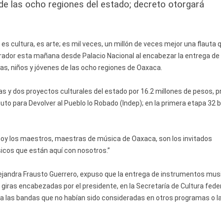
de las ocho regiones del estado; decreto otorgará
es cultura, es arte; es mil veces, un millón de veces mejor una flauta 
brador esta mañana desde Palacio Nacional al encabezar la entrega de
s, niños y jóvenes de las ocho regiones de Oaxaca.
as y dos proyectos culturales del estado por 16.2 millones de pesos, 
ituto para Devolver al Pueblo lo Robado (Indep); en la primera etapa 32
oy los maestros, maestras de música de Oaxaca, son los invitados
sicos que están aquí con nosotros.”
Alejandra Frausto Guerrero, expuso que la entrega de instrumentos mus
s giras encabezadas por el presidente, en la Secretaría de Cultura feder
a las bandas que no habían sido consideradas en otros programas o l