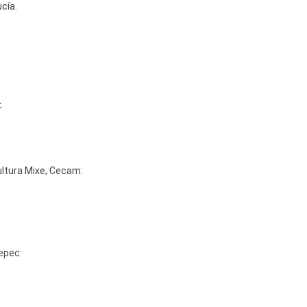
cía.
:
ultura Mixe, Cecam:
epec: