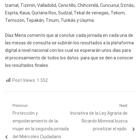
Izamal, Tizimin, Valladolid, Cenotillo, Chihcimilá, Cuncunul, Dzitás,
Espita, Kaua, Quitana Roo, Sudzal, Tekal de venegas, Tekom,
Temozón, Tepakán, Tinum, Tunkás y Uayma.
Díaz Mena comentó que al concluir cada jornada en cada una de
las mesas de consulta se subirán los resultados a la plataforma
digital a nivel nacional con los cual se esperarán unos días para
el procesamiento de todos los datos para que se den a conocer
los resultados finales.
Post Views:
1.552
Navegación
Previous
Next
Previous
Next
Protección y
Iniciativa de la Ley Agraria de
de
post:
post:
empoderamiento de la
Ricardo Monreal busca
entradas
mujer en la segunda jornada
privatizar el ejido.
del Miércoles Ciudadano