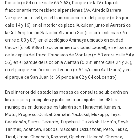
Rosado (c.54 entre calle 65 Y 63), Parque de la IV etapa de
fraccionamiento residencial pensiones (Av. Afredo Barrera
Vazquéz por c. 54), en el fraccionamiento del parque (c. 55 por
calle 14 y 16), en el interior de plaza Kukulcan junto al Aurrerá de
la Col. Ampliación Salvador Alvarado Sur (circuito colonias s/n
entre c. 83 y 87), en el zoológico Animaya ubicado en ciudad
Caucel (c. 60 #866 fraccionamiento ciudad caucel), en el parque
de la capilla del fracc. Francisco de Montejo (c. 53 entre calle 54 y
56), en el parque de la colonia Aleman (c. 23ª entre calle 24 y 26),
en el parque zoológico centenario (c. 59 s/n con Av. Itzaes) y en
el parque de San Juan (c. 69 por calle 62 y 64 col. centro).
En el interior del estado las mesas de consulta se ubicarán en
los parques principales y palacios municipales, los 48 los
municipios en donde se instalarán son: Hunucmá, Kanasin,
Motul, Progreso, Conkal, Samahil, Yaxkukul, Muxupip, Teya,
Cacalchén, Suma, Tekantó, Tixpehual, Tixkokob, Hoctún, Seyé,
Tahmek, Acanceh, Bokobá, Maxcanú, Oxkutzcab, Peto, Tekax,
Ticul, Umán, Chocholá, Kopomá, Opichén, Halachó, Chemax,