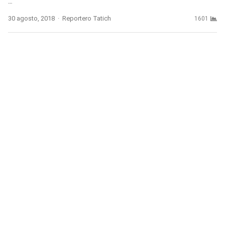
…
Author
30 agosto, 2018
Reportero Tatich
1601