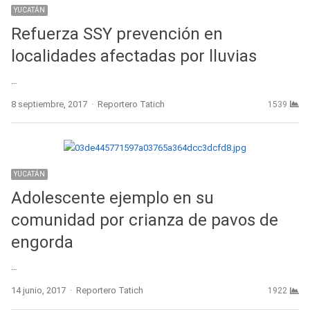
YUCATÁN
Refuerza SSY prevención en
localidades afectadas por lluvias
…
Author
8 septiembre, 2017
Reportero Tatich
1539
YUCATÁN
Adolescente ejemplo en su
comunidad por crianza de pavos de
engorda
…
Author
14 junio, 2017
Reportero Tatich
1922