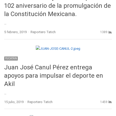
102 aniversario de la promulgación de
la Constitución Mexicana.
…
Author
5 febrero, 2019
Reportero Tatich
1389
YUCATÁN
Juan José Canul Pérez entrega
apoyos para impulsar el deporte en
Akil
…
Author
15 julio, 2019
Reportero Tatich
1459