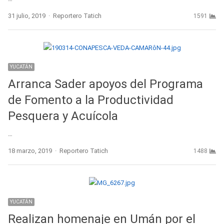
Author
31 julio, 2019
Reportero Tatich
1591
YUCATÁN
Arranca Sader apoyos del Programa
de Fomento a la Productividad
Pesquera y Acuícola
…
Author
18 marzo, 2019
Reportero Tatich
1488
YUCATÁN
Realizan homenaje en Umán por el