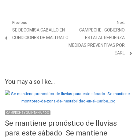
Navegación
Previous
Next
Previous
Next
SE DECOMISA CABALLO EN
CAMPECHE : GOBIERNO
de
post:
post:
CONDICIONES DE MALTRATO
ESTATAL REFUERZA
entradas
MEDIDAS PREVENTIVAS POR
EARL
You may also like...
CAMPECHE Y QUINTANA ROO
Se mantiene pronóstico de lluvias
para este sábado. Se mantiene