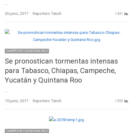
…
Author
26 junio, 2017
Reportero Tatich
1431
CAMPECHE Y QUINTANA ROO
Se pronostican tormentas intensas
para Tabasco, Chiapas, Campeche,
Yucatán y Quintana Roo
…
Author
19 junio, 2017
Reportero Tatich
1355
CAMPECHE Y QUINTANA ROO