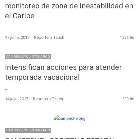
monitoreo de zona de inestabilidad en
el Caribe
…
Author
17 junio, 2017
Reportero Tatich
1296
CAMPECHE Y QUINTANA ROO
Intensifican acciones para atender
temporada vacacional
…
Author
14 julio, 2017
Reportero Tatich
1389
CAMPECHE Y QUINTANA ROO