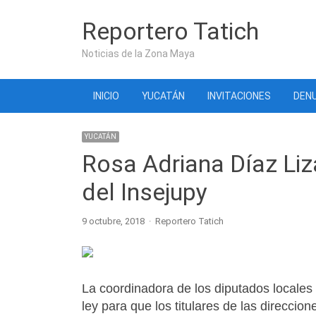
Reportero Tatich
Noticias de la Zona Maya
INICIO
YUCATÁN
INVITACIONES
DENU
YUCATÁN
Rosa Adriana Díaz Li
del Insejupy
Author
9 octubre, 2018
Reportero Tatich
La coordinadora de los diputados locale
ley para que los titulares de las direccio