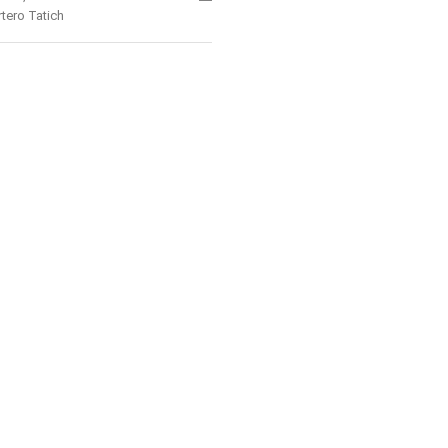
r
tero Tatich