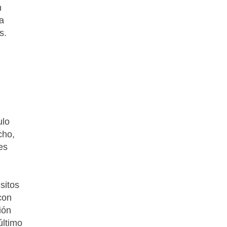
n
a
s.
,
ulo
cho,
es
sitos
 con
ión
último