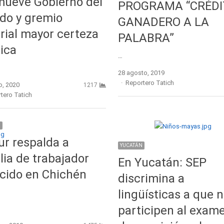
mueve Gobierno del
PROGRAMA “CRÉDI
do y gremio
GANADERO A LA
rial mayor certeza
PALABRA”
dica
…
28 agosto, 2019
Author
Reportero Tatich
o, 2020
1217
r
tero Tatich
N
ur respalda a
YUCATÁN
lia de trabajador
En Yucatán: SEP
ecido en Chichén
discrimina a
lingüísticas a que 
participen al exam