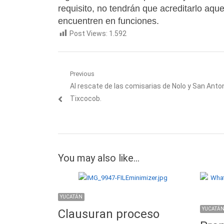
requisito, no tendrán que acreditarlo aque
encuentren en funciones.
Post Views:
1.592
Navegación
Previous
Previous
Al rescate de las comisarias de Nolo y San Anton
de
post:
Tixcocob.
entradas
You may also like...
YUCATÁN
YUCATÁ
Clausuran proceso