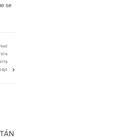
ue se
Next
rera
unta
bajo
ATÁN