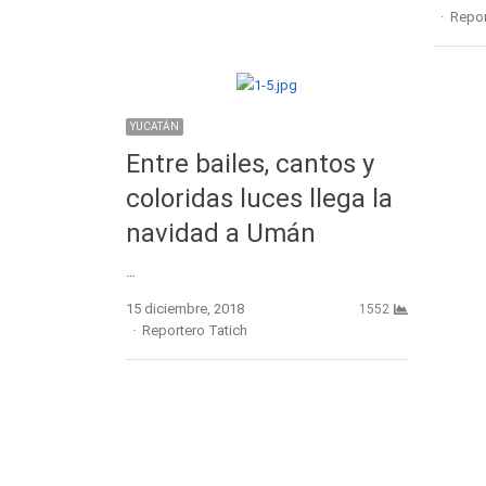
Autho
Repor
YUCATÁN
Entre bailes, cantos y
coloridas luces llega la
navidad a Umán
…
15 diciembre, 2018
1552
Author
Reportero Tatich