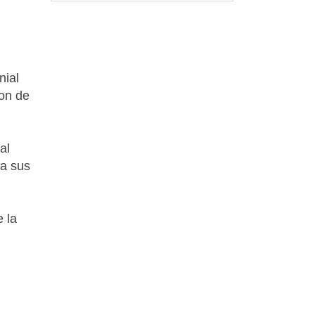
nial
son de
al
ra sus
e la