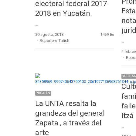
Pro
electoral federal 2017-
Esta
2018 en Yucatán.
nota
…
jurí
30 agosto, 2018
1469
Author
Reportero Tatich
…
4 febrer
Autho
Repor
YUCATÁ
Cult
YUCATÁN
fami
La UNTA resalta la
fall
grandeza del general
Itzá
Zapata , a través del
…
arte