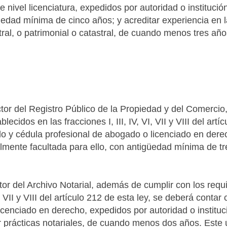
de nivel licenciatura, expedidos por autoridad o institució
üedad mínima de cinco años; y acreditar experiencia en l
tral, o patrimonial o catastral, de cuando menos tres año
ctor del Registro Público de la Propiedad y del Comercio
cidos en las fracciones I, III, IV, VI, VII y VIII del artíc
ulo y cédula profesional de abogado o licenciado en dere
almente facultada para ello, con antigüedad mínima de tr
tor del Archivo Notarial, además de cumplir con los requi
I, VII y VIII del artículo 212 de esta ley, se deberá contar
licenciado en derecho, expedidos por autoridad o instituc
ar prácticas notariales, de cuando menos dos años. Este 