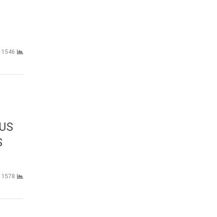
1546
SUS
S
1578