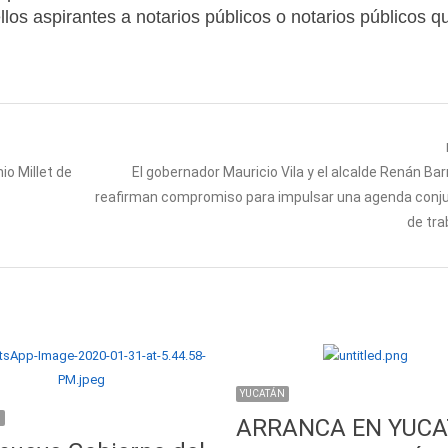
llos aspirantes a notarios públicos o notarios públicos q
Next
io Millet de
El gobernador Mauricio Vila y el alcalde Renán Bar
post:
reafirman compromiso para impulsar una agenda conj
de tra
YUCATÁN
N
ARRANCA EN YUC