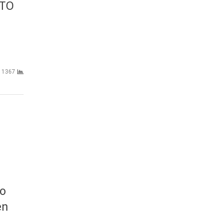
TO
1367
no
en