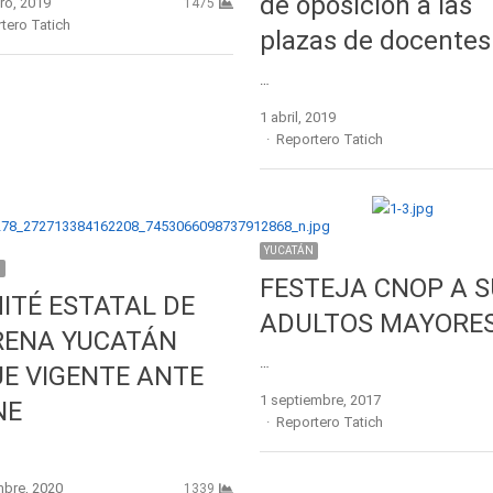
de oposición a las
ro, 2019
1475
r
tero Tatich
plazas de docentes
…
1 abril, 2019
Author
Reportero Tatich
YUCATÁN
N
FESTEJA CNOP A 
ITÉ ESTATAL DE
ADULTOS MAYORE
ENA YUCATÁN
…
UE VIGENTE ANTE
1 septiembre, 2017
NE
Author
Reportero Tatich
mbre, 2020
1339