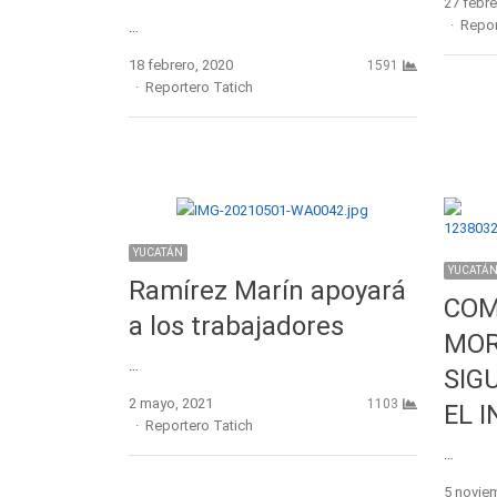
27 febre
Autho
Repor
…
18 febrero, 2020
1591
Author
Reportero Tatich
YUCATÁN
YUCATÁ
Ramírez Marín apoyará
COM
a los trabajadores
MOR
…
SIG
2 mayo, 2021
1103
EL I
Author
Reportero Tatich
…
5 novie