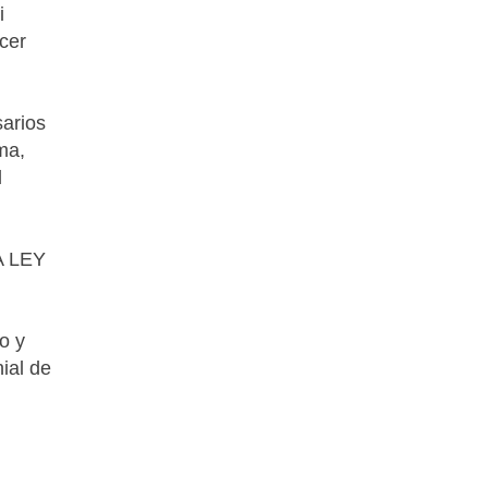
i
cer
sarios
ma,
l
 LEY
to y
nial de