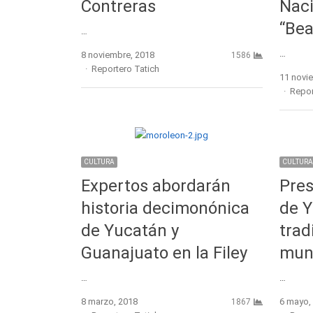
Contreras
Naci
“Bea
…
…
8 noviembre, 2018
1586
Author
Reportero Tatich
11 novi
Autho
Repor
CULTURA
CULTURA
Expertos abordarán
Pres
historia decimonónica
de Y
de Yucatán y
trad
Guanajuato en la Filey
muni
…
…
8 marzo, 2018
6 mayo,
1867