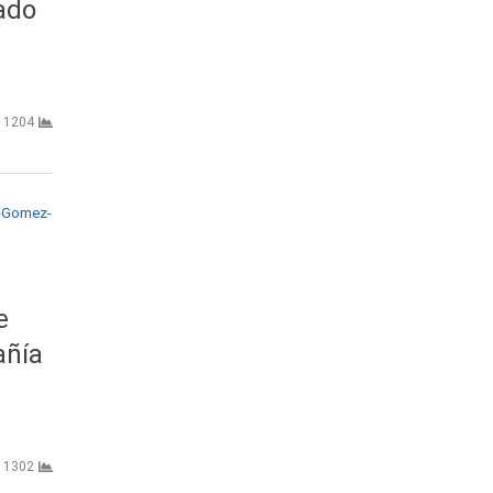
ado
1204
e
añía
1302