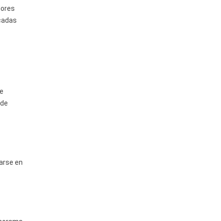
dores
icadas
de
 de
tarse en