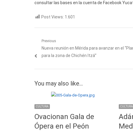
consultar las bases en la cuenta de Facebook Yucat
Post Views:
1.601
Navegación
Previous
Previous
Nueva reunión en Mérida para avanzar en el “Pl
de
post:
para la zona de Chichén Itzá”
entradas
You may also like...
CULTURA
CULTURA
Ovacionan Gala de
Adá
Ópera en el Peón
Mede