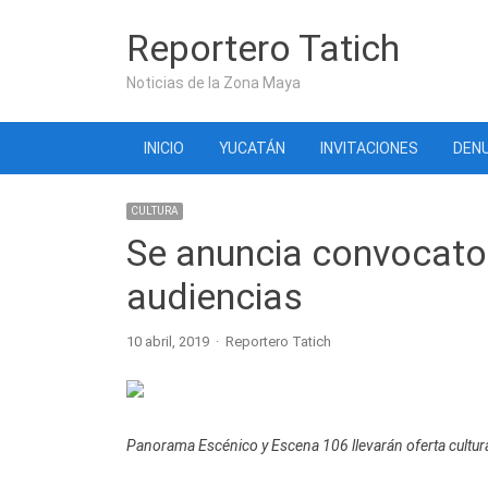
Reportero Tatich
Noticias de la Zona Maya
INICIO
YUCATÁN
INVITACIONES
DENU
CULTURA
Se anuncia convocator
audiencias
Author
10 abril, 2019
Reportero Tatich
Panorama Escénico y Escena 106 llevarán oferta cultural 