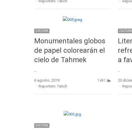
Author
Autho
Reportero Tatich
Repor
CULTURA
CULTURA
Monumentales globos
Lite
de papel colorearán el
ref
cielo de Tahmek
a fa
…
…
6 agosto, 2019
20 dici
1481
Author
Autho
Reportero Tatich
Repor
CULTURA