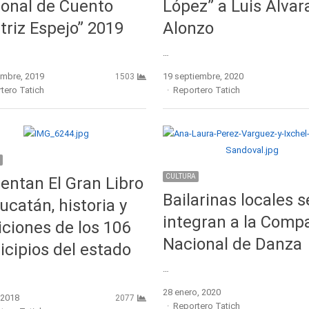
onal de Cuento
López” a Luis Alvar
triz Espejo” 2019
Alonzo
…
embre, 2019
19 septiembre, 2020
1503
r
Author
tero Tatich
Reportero Tatich
CULTURA
entan El Gran Libro
Bailarinas locales s
ucatán, historia y
integran a la Comp
iciones de los 106
Nacional de Danza
cipios del estado
…
28 enero, 2020
 2018
2077
Author
Reportero Tatich