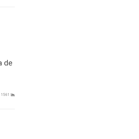
a de
1561