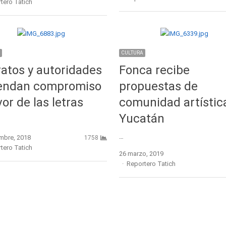
r
tero Tatich
CULTURA
ratos y autoridades
Fonca recibe
rendan compromiso
propuestas de
vor de las letras
comunidad artístic
Yucatán
…
embre, 2018
1758
r
tero Tatich
26 marzo, 2019
Author
Reportero Tatich