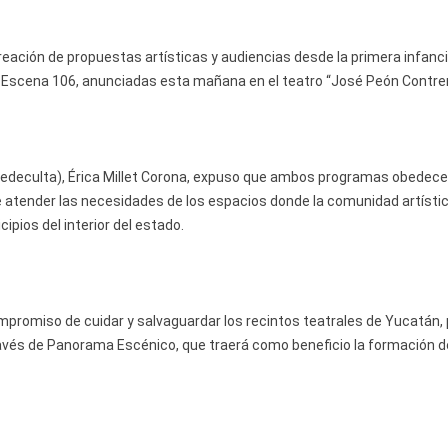
reación de propuestas artísticas y audiencias desde la primera infanci
 Escena 106, anunciadas esta mañana en el teatro “José Peón Contre
s (Sedeculta), Érica Millet Corona, expuso que ambos programas obedece
de atender las necesidades de los espacios donde la comunidad artísti
ipios del interior del estado.
ompromiso de cuidar y salvaguardar los recintos teatrales de Yucatán,
través de Panorama Escénico, que traerá como beneficio la formación d