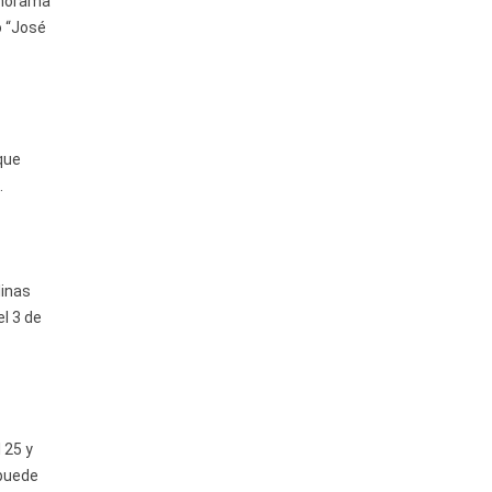
anorama
o “José
que
.
linas
l 3 de
 25 y
 puede