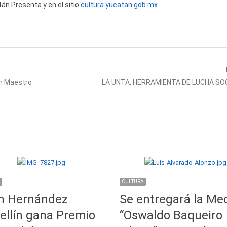
án Presenta y en el sitio
cultura.yucatan.gob.mx
.
Next
an Maestro
LA UNTA, HERRAMIENTA DE LUCHA SO
post:
CULTURA
n Hernández
Se entregará la Me
llín gana Premio
“Oswaldo Baqueiro