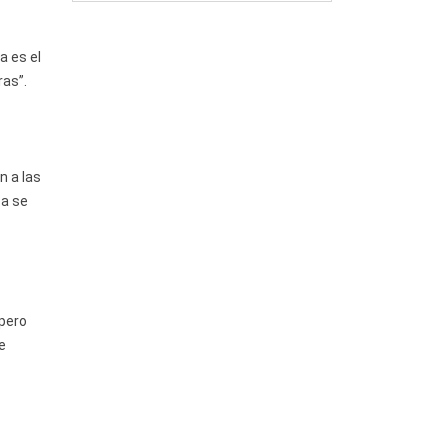
a es el
ras”.
n a las
ca se
 pero
e