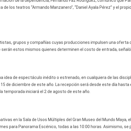
ogramación de la dependencia, Fernando Faz Rodríguez, comunicó que P
ica de los teatros “Armando Manzanero”, “Daniel Ayala Pérez” y el propi
 artistas, grupos y compañías cuyas producciones impulsen una oferta 
de serán estos mismos quienes determinen el costo de entrada, señaló
 idea de espectáculo inédito o estrenado, en cualquiera de las discip
l 15 de diciembre de este año. La recepción será desde este día hasta e
y la temporada iniciará el 2 de agosto de este año.
ativas en la Sala de Usos Múltiples del Gran Museo del Mundo Maya, el
mo mes para Panorama Escénico, todas a las 10:00 horas. Asimismo, se