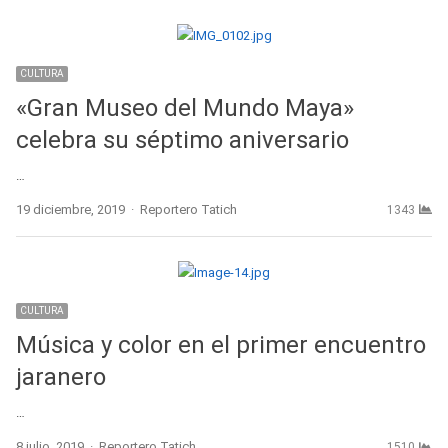
CULTURA
«Gran Museo del Mundo Maya»
celebra su séptimo aniversario
…
Author
19 diciembre, 2019
Reportero Tatich
1343
CULTURA
Música y color en el primer encuentro
jaranero
…
Author
8 julio, 2019
Reportero Tatich
1510