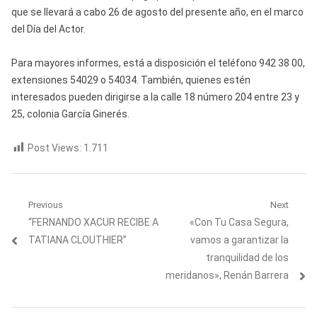
que se llevará a cabo 26 de agosto del presente año, en el marco
del Día del Actor.
Para mayores informes, está a disposición el teléfono 942 38 00,
extensiones 54029 o 54034. También, quienes estén
interesados pueden dirigirse a la calle 18 número 204 entre 23 y
25, colonia García Ginerés.
Post Views:
1.711
Navegación
Previous
Next
Previous
Next
“FERNANDO XACUR RECIBE A
«Con Tu Casa Segura,
de
post:
post:
TATIANA CLOUTHIER”
vamos a garantizar la
entradas
tranquilidad de los
meridanos», Renán Barrera