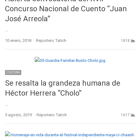
Concurso Nacional de Cuento “Juan
José Arreola”
…
Author
10 enero, 2018
Reportero Tatich
1818
CULTURA
Se resalta la grandeza humana de
Héctor Herrera “Cholo”
…
Author
5 agosto, 2019
Reportero Tatich
1617