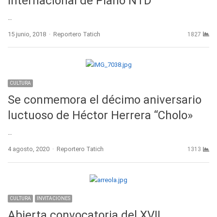
Internacional de Piano NTD
…
Author
15 junio, 2018
Reportero Tatich
1827
CULTURA
Se conmemora el décimo aniversario
luctuoso de Héctor Herrera “Cholo»
…
Author
4 agosto, 2020
Reportero Tatich
1313
CULTURA
INVITACIONES
Abierta convocatoria del XVII