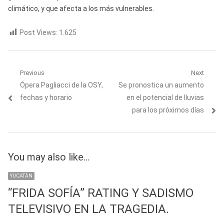
climático, y que afecta a los más vulnerables.
Post Views:
1.625
Navegación
Previous
Next
Previous
Next
Ópera Pagliacci de la OSY,
Se pronostica un aumento
de
post:
post:
fechas y horario
en el potencial de lluvias
entradas
para los próximos días
You may also like...
YUCATÁN
“FRIDA SOFÍA” RATING Y SADISMO
TELEVISIVO EN LA TRAGEDIA.