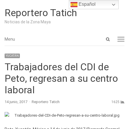
Español
Reportero Tatich
Noticias de la Zona Maya
Open
Menu
Menu
search
panel
YUCATÁN
Trabajadores del CDI de
Peto, regresan a su centro
laboral
Author
14 junio, 2017
Reportero Tatich
1625