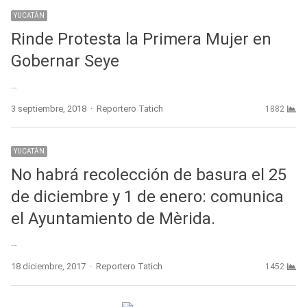
YUCATÁN
Rinde Protesta la Primera Mujer en
Gobernar Seye
…
Author
3 septiembre, 2018
Reportero Tatich
1882
YUCATÁN
No habrá recolección de basura el 25
de diciembre y 1 de enero: comunica
el Ayuntamiento de Mèrida.
…
Author
18 diciembre, 2017
Reportero Tatich
1452