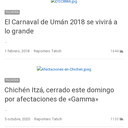
YUCATÁN
El Carnaval de Umán 2018 se vivirá a
lo grande
…
Author
1 febrero, 2018
Reportero Tatich
1644
YUCATÁN
Chichén Itzá, cerrado este domingo
por afectaciones de «Gamma»
…
Author
5 octubre, 2020
Reportero Tatich
1133