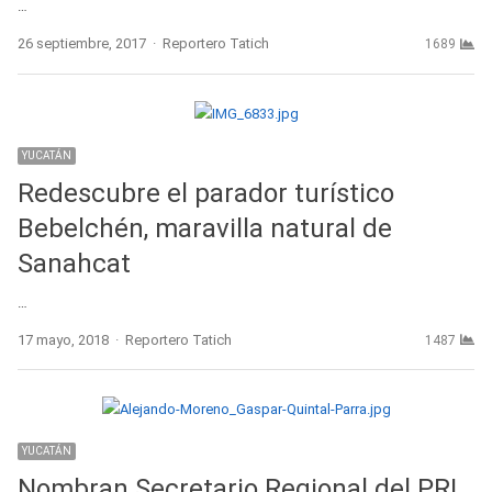
…
Author
26 septiembre, 2017
Reportero Tatich
1689
YUCATÁN
Redescubre el parador turístico
Bebelchén, maravilla natural de
Sanahcat
…
Author
17 mayo, 2018
Reportero Tatich
1487
YUCATÁN
Nombran Secretario Regional del PRI