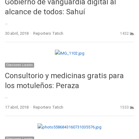
Gobierno de vanguardia digital al
alcance de todos: Sahuí
…
Author
30 abril, 2018
Reportero Tatich
1432
Elecciones Locales
Consultorio y medicinas gratis para
los motuleños: Peraza
…
Author
17 abril, 2018
Reportero Tatich
1533
Elecciones Locales