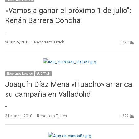
«Vamos a ganar el próximo 1 de julio”:
Renán Barrera Concha
…
Author
26 junio, 2018
Reportero Tatich
1425
Elecciones Locales
YUCATÁN
Joaquín Díaz Mena «Huacho» arranca
su campaña en Valladolid
…
Author
31 marzo, 2018
Reportero Tatich
1622