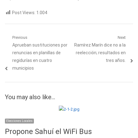
Post Views:
1.004
Navegación
Previous
Next
Previous
Next
Aprueban sustituciones por
Ramírez Marín dice no a la
de
post:
post:
renuncias en planillas de
reelección; resultados en
entradas
regidurías en cuatro
tres años.
municipios
You may also like...
Elecciones Locales
Propone Sahuí el WiFi Bus