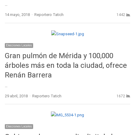
…
Author
14 mayo, 2018
Reportero Tatich
1442
Elecciones Locales
Gran pulmón de Mérida y 100,000
árboles más en toda la ciudad, ofrece
Renán Barrera
…
Author
29 abril, 2018
Reportero Tatich
1672
Elecciones Locales