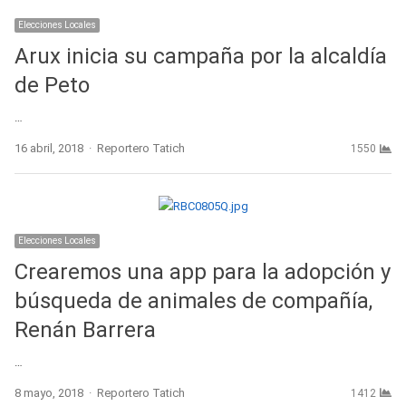
Elecciones Locales
Arux inicia su campaña por la alcaldía
de Peto
…
Author
16 abril, 2018
Reportero Tatich
1550
Elecciones Locales
Crearemos una app para la adopción y
búsqueda de animales de compañía,
Renán Barrera
…
Author
8 mayo, 2018
Reportero Tatich
1412