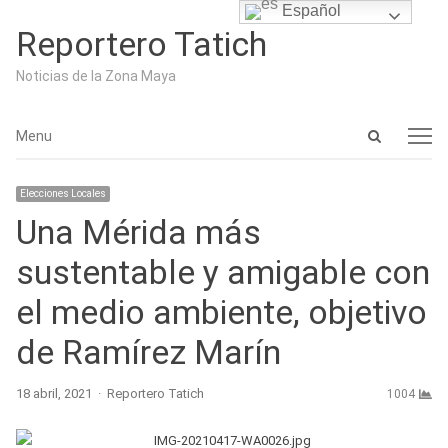
Español
Reportero Tatich
Noticias de la Zona Maya
Open
Menu
Menu
search
panel
Elecciones Locales
Una Mérida más
sustentable y amigable con
el medio ambiente, objetivo
de Ramírez Marín
Author
18 abril, 2021
Reportero Tatich
1004