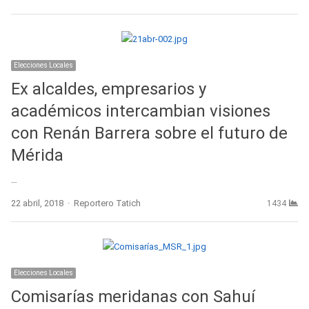
Elecciones Locales
Ex alcaldes, empresarios y
académicos intercambian visiones
con Renán Barrera sobre el futuro de
Mérida
…
Author
22 abril, 2018
Reportero Tatich
1434
Elecciones Locales
Comisarías meridanas con Sahuí