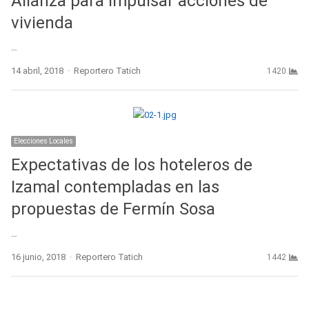
Alianza para impulsar acciones de
vivienda
…
Author
14 abril, 2018
Reportero Tatich
1420
Elecciones Locales
Expectativas de los hoteleros de
Izamal contempladas en las
propuestas de Fermín Sosa
…
Author
16 junio, 2018
Reportero Tatich
1442