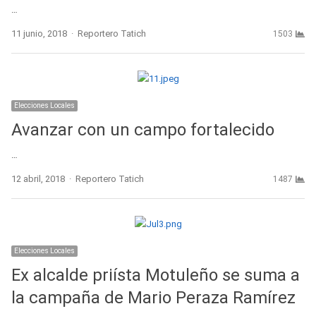
…
Author
11 junio, 2018
Reportero Tatich
1503
Elecciones Locales
Avanzar con un campo fortalecido
…
Author
12 abril, 2018
Reportero Tatich
1487
Elecciones Locales
Ex alcalde priísta Motuleño se suma a
la campaña de Mario Peraza Ramírez