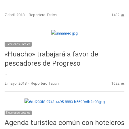
…
Author
7 abril, 2018
Reportero Tatich
1402
Elecciones Locales
«Huacho» trabajará a favor de
pescadores de Progreso
…
Author
2 mayo, 2018
Reportero Tatich
1622
Elecciones Locales
Agenda turística común con hoteleros