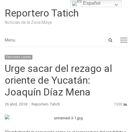
Español
Reportero Tatich
Noticias de la Zona Maya
Open
Menu
Menu
search
panel
Elecciones Locales
Urge sacar del rezago al
oriente de Yucatán:
Joaquín Díaz Mena
Author
26 abril, 2018
Reportero Tatich
1530