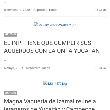
…
Author
8 noviembre, 2020
Reportero Tatich
1103
YUCATÁN
EL INPI TIENE QUE CUMPLIR SUS
ACUERDOS CON LA UNTA YUCATÁN
…
Author
6 mayo, 2019
Reportero Tatich
1883
YUCATÁN
Magna Vaquería de Izamal reúne a
jaraneros de Yucatán y Campeche