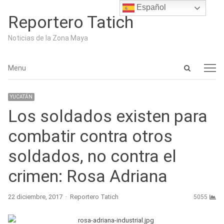
Español
Reportero Tatich
Noticias de la Zona Maya
Open
Menu
Menu
search
panel
YUCATÁN
​Los soldados existen para
combatir contra otros
soldados, no contra el
crimen: Rosa Adriana
Author
22 diciembre, 2017
Reportero Tatich
5055