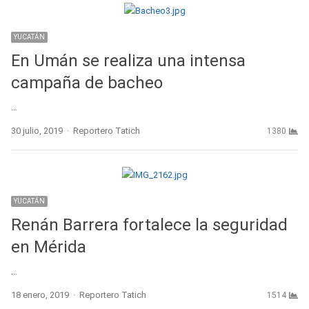
YUCATÁN
En Umán se realiza una intensa
campaña de bacheo
…
Author
30 julio, 2019
Reportero Tatich
1380
YUCATÁN
Renán Barrera fortalece la seguridad
en Mérida
…
Author
18 enero, 2019
Reportero Tatich
1514