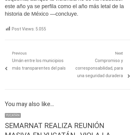
este año ya se perfila como el año más letal de la
historia de México —concluye.
Post Views:
5.055
Navegación
Previous
Next
Previous
Next
Umán entre los municipios
Compromiso y
de
post:
post:
más transparentes del país
corresponsabilidad, para
entradas
una seguridad duradera
You may also like...
YUCATÁN
SEMARNAT REALIZA REUNIÓN