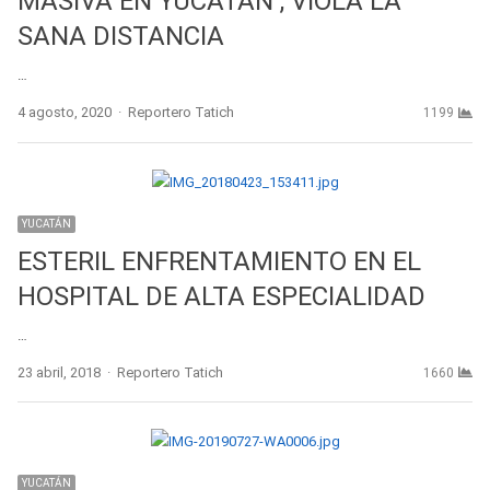
MASIVA EN YUCATÁN , VIOLA LA
SANA DISTANCIA
…
Author
4 agosto, 2020
Reportero Tatich
1199
YUCATÁN
ESTERIL ENFRENTAMIENTO EN EL
HOSPITAL DE ALTA ESPECIALIDAD
…
Author
23 abril, 2018
Reportero Tatich
1660
YUCATÁN