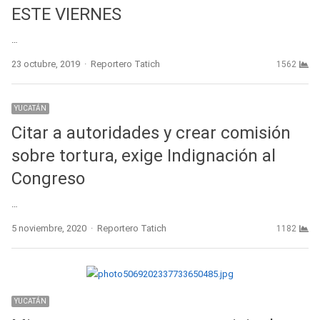
ESTE VIERNES
…
Author
23 octubre, 2019
Reportero Tatich
1562
YUCATÁN
Citar a autoridades y crear comisión
sobre tortura, exige Indignación al
Congreso
…
Author
5 noviembre, 2020
Reportero Tatich
1182
YUCATÁN