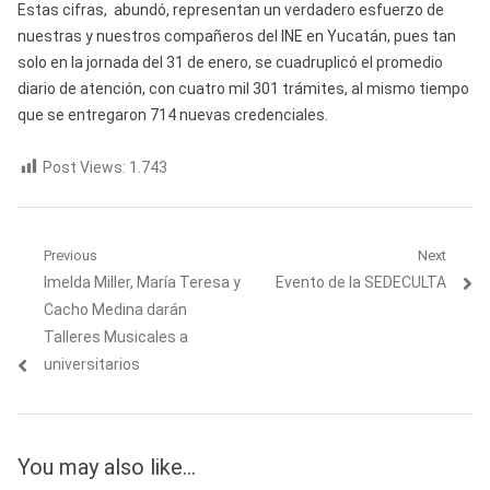
Estas cifras, abundó, representan un verdadero esfuerzo de
nuestras y nuestros compañeros del INE en Yucatán, pues tan
solo en la jornada del 31 de enero, se cuadruplicó el promedio
diario de atención, con cuatro mil 301 trámites, al mismo tiempo
que se entregaron 714 nuevas credenciales.
Post Views:
1.743
Navegación
Previous
Next
Previous
Next
Imelda Miller, María Teresa y
Evento de la SEDECULTA
de
post:
post:
Cacho Medina darán
entradas
Talleres Musicales a
universitarios
You may also like...