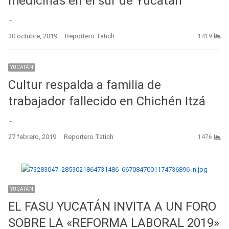
medicinas en el sur de Yucatán
…
Author
30 octubre, 2019
Reportero Tatich
1419
YUCATÁN
Cultur respalda a familia de
trabajador fallecido en Chichén Itzá
…
Author
27 febrero, 2019
Reportero Tatich
1476
YUCATÁN
EL FASU YUCATÁN INVITA A UN FORO
SOBRE LA «REFORMA LABORAL 2019»