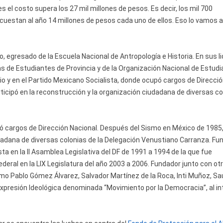
 el costo supera los 27 mil millones de pesos. Es decir, los mil 700
, cuestan al año 14 millones de pesos cada uno de ellos. Eso lo vamos a
, egresado de la Escuela Nacional de Antropología e Historia. En sus l
as de Estudiantes de Provincia y de la Organización Nacional de Estudi
ario y en el Partido Mexicano Socialista, donde ocupó cargos de Direcci
icipó en la reconstrucción y la organización ciudadana de diversas co
pó cargos de Dirección Nacional. Después del Sismo en México de 1985
udadana de diversas colonias de la Delegación Venustiano Carranza. Fu
a en la II Asamblea Legislativa del DF de 1991 a 1994 de la que fue
deral en la LIX Legislatura del año 2003 a 2006. Fundador junto con ot
mo Pablo Gómez Álvarez, Salvador Martínez de la Roca, Inti Muñoz, Sa
 Expresión Ideológica denominada “Movimiento por la Democracia”, al in