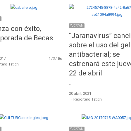
N
YUCATÁN
za con éxito,
“Jaranavirus” canc
porada de Becas
sobre el uso del gel
antibacterial; se
2017
1737
estrenará este juev
r
tero Tatich
22 de abril
…
20 abril, 2021
Author
Reportero Tatich
N
YUCATÁN