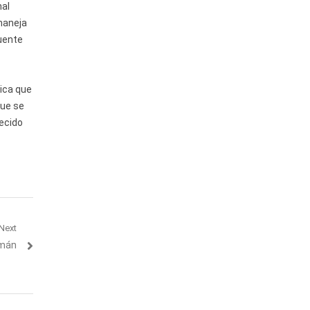
nal
aneja
uente
ica que
que se
necido
Next
emán