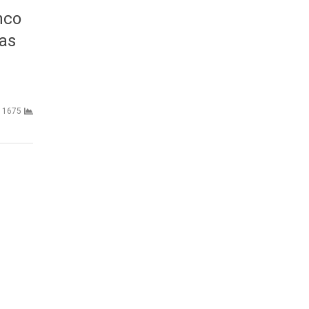
nco
las
1675