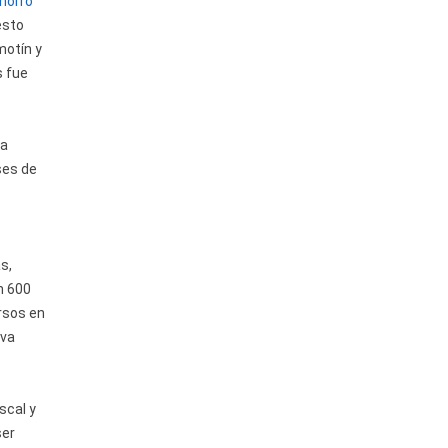
Ahorro
esto
motín y
s fue
na
ses de
s,
n 600
ursos en
eva
scal y
ser