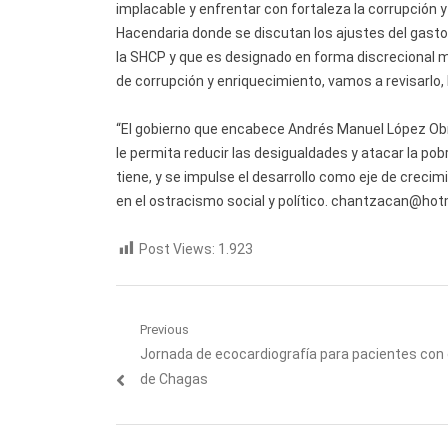
implacable y enfrentar con fortaleza la corrupción 
Hacendaria donde se discutan los ajustes del gasto 
la SHCP y que es designado en forma discrecional 
de corrupción y enriquecimiento, vamos a revisarlo,
“El gobierno que encabece Andrés Manuel López Obr
le permita reducir las desigualdades y atacar la pob
tiene, y se impulse el desarrollo como eje de creci
en el ostracismo social y político. chantzacan@ho
Post Views:
1.923
Navegación
Previous
Previous
Jornada de ecocardiografía para pacientes co
de
post:
de Chagas
entradas