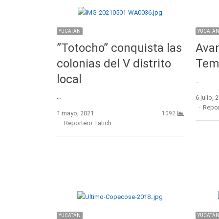
YUCATÁN
YUCATÁ
”Totocho” conquista las
Avan
colonias del V distrito
Tem
local
…
…
6 julio, 
Autho
Repor
1 mayo, 2021
1092
Author
Reportero Tatich
YUCATÁN
YUCATÁ