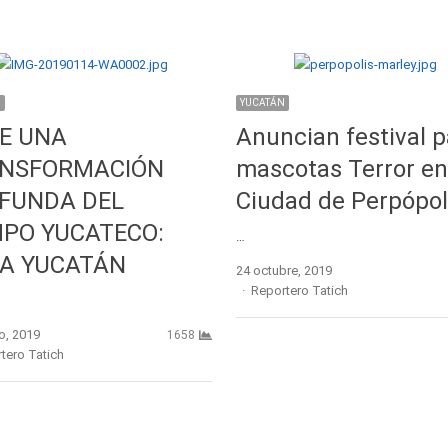
N
YUCATÁN
E UNA
Anuncian festival p
NSFORMACIÓN
mascotas Terror en
FUNDA DEL
Ciudad de Perpópol
PO YUCATECO:
…
A YUCATÁN
24 octubre, 2019
Author
Reportero Tatich
o, 2019
1658
r
tero Tatich