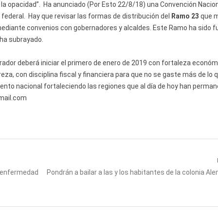
y la opacidad”. Ha anunciado (Por Esto 22/8/18) una Convención Nacio
federal. Hay que revisar las formas de distribución del
Ramo 23
que m
mediante convenios con gobernadores y alcaldes. Este Ramo ha sido f
 ha subrayado.
ador deberá iniciar el primero de enero de 2019 con fortaleza económ
reza, con disciplina fiscal y financiera para que no se gaste más de lo 
miento nacional fortaleciendo las regiones que al día de hoy han perma
tmail.com
Next
n enfermedad
Pondrán a bailar a las y los habitantes de la colonia Al
post: