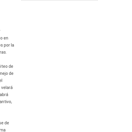
y
do en
s por la
ras.
iteo de
anejo de
el
 velará
habrá
antivo,
se de
uma