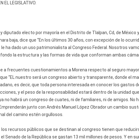
 EL LEGISLATIVO.
y diputado electo por mayoría en el Distrito de Tlalpan, Cd, de México 
ara baja, dice que “En los últimos 30 años, con excepción de lo ocurri
se le ha dado un uso patrimonialista al Congreso Federal. Nosotros vamo
 fondo la estructura y las formas de vida que conforman ambas cáma
te a frecuentes cuestionamientos a Morena respecto al seguro mayor
 que “EL nuestro será un congreso abierto y transparente, donde el m
dadano, es decir, que toda persona interesada en conocer los gastos d
ciones, y el peso de la responsabilidad estará dentro de la unidad que
 ya no habrá un congreso de cuates, ni de familiares, ni de amigos. No 
. Emprenderán junto con Andrés Manuel López Obrador un cambio sust
inal del camino estén orgullosos.
de los recursos públicos que se destinan al congreso tienen que reducir
el Senado de la República se gastan 13 mil millones de pesos. Y en s