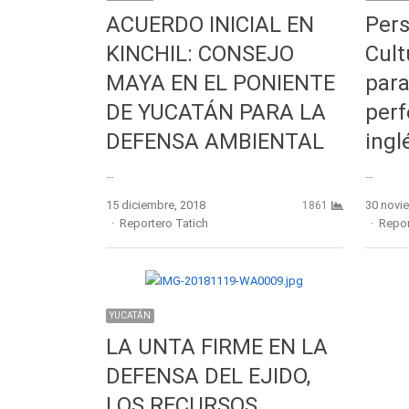
ACUERDO INICIAL EN
Pers
KINCHIL: CONSEJO
Cult
MAYA EN EL PONIENTE
para
DE YUCATÁN PARA LA
perf
DEFENSA AMBIENTAL
ingl
…
…
15 diciembre, 2018
30 novi
1861
Author
Autho
Reportero Tatich
Repor
YUCATÁN
LA UNTA FIRME EN LA
DEFENSA DEL EJIDO,
LOS RECURSOS