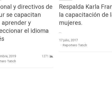
onal y directivos de
Respalda Karla Fra
ur se capacitan
la capacitación de 
 aprender y
mujeres.
eccionar el idioma
…
és
17 julio, 2017
Author
Reportero Tatich
embre, 2019
1271
r
tero Tatich