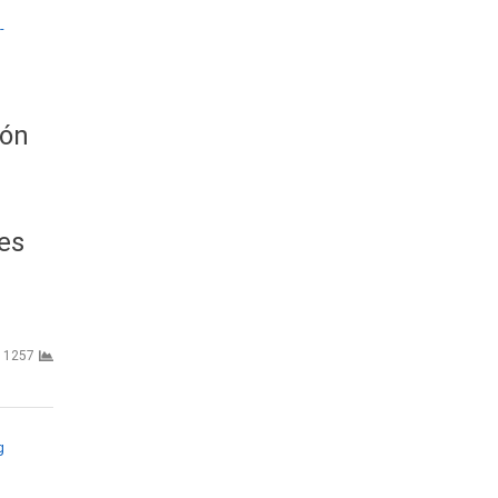
ión
es
1257