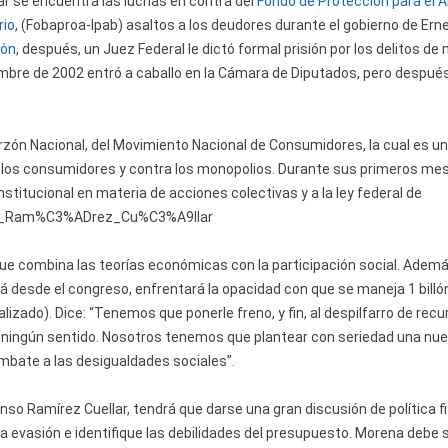
r se encuentra las luchas en contra del
Fondo de Protección para el 
io
, (Fobaproa-Ipab) asaltos a los deudores durante el gobierno de Ern
zón
, después, un Juez Federal le dictó formal prisión por los delitos de 
iembre de 2002 entró a caballo en la Cámara de Diputados, pero despué
Barzón Nacional, del Movimiento Nacional de Consumidores, la cual es u
 los consumidores y contra los monopolios. Durante sus primeros me
titucional en materia de acciones colectivas y a la ley federal de
onso_Ram%C3%ADrez_Cu%C3%A9llar
ue combina las teorías económicas con la participación social. Ademá
 desde el congreso, enfrentará la opacidad con que se maneja 1 billó
izado). Dice: “Tenemos que ponerle freno, y fin, al despilfarro de rec
n ningún sentido. Nosotros tenemos que plantear con seriedad una nu
ombate a las desigualdades sociales”.
nso Ramírez Cuellar, tendrá que darse una gran discusión de política fi
 la evasión e identifique las debilidades del presupuesto. Morena debe 