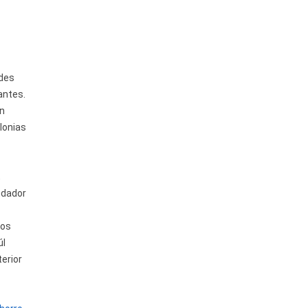
ides
antes.
ón
lonias
,
ndador
ros
úl
terior