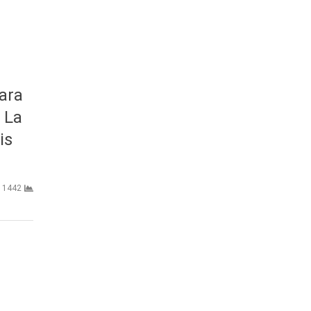
ara
 La
is
1442