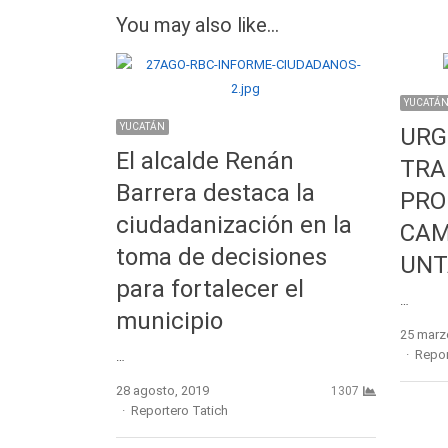
You may also like...
YUCATÁ
YUCATÁN
URG
El alcalde Renán
TRA
Barrera destaca la
PRO
ciudadanización en la
CAM
toma de decisiones
UNT
para fortalecer el
…
municipio
25 marz
Autho
Repor
…
28 agosto, 2019
1307
Author
Reportero Tatich