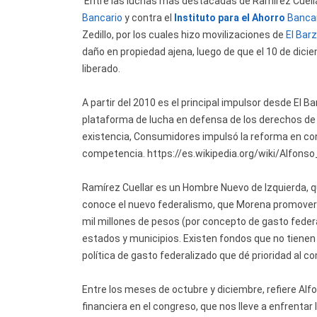
Entre las luchas más destacadas de Ramírez Cuella
Bancario
y contra el
Instituto para el Ahorro
Bancar
Zedillo, por los cuales hizo movilizaciones de
El Bar
daño en propiedad ajena, luego de que el 10 de dic
liberado.
A partir del 2010 es el principal impulsor desde El 
plataforma de lucha en defensa de los derechos de
existencia, Consumidores impulsó la reforma en cons
competencia. https://es.wikipedia.org/wiki/Alf
Ramírez Cuellar es un Hombre Nuevo de Izquierda, q
conoce el nuevo federalismo, que Morena promoverá
mil millones de pesos (por concepto de gasto federal
estados y municipios. Existen fondos que no tiene
política de gasto federalizado que dé prioridad al c
Entre los meses de octubre y diciembre, refiere Alfo
financiera en el congreso, que nos lleve a enfrentar