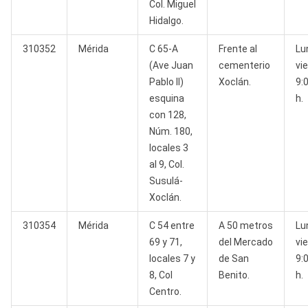
Col. Miguel
Hidalgo.
310352
Mérida
C 65-A
Frente al
Lu
(Ave Juan
cementerio
vi
Pablo II)
Xoclán.
9:
esquina
h.
con 128,
Núm. 180,
locales 3
al 9, Col.
Susulá-
Xoclán.
310354
Mérida
C 54 entre
A 50 metros
Lu
69 y 71,
del Mercado
vi
locales 7 y
de San
9:
8, Col
Benito.
h.
Centro.