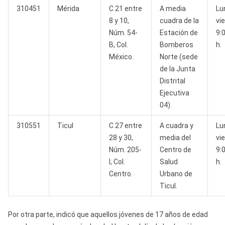
310451
Mérida
C 21 entre
A media
Lu
8 y 10,
cuadra de la
vi
Núm. 54-
Estación de
9:
B, Col.
Bomberos
h.
México.
Norte (sede
de la Junta
Distrital
Ejecutiva
04).
310551
Ticul
C 27 entre
A cuadra y
Lu
28 y 30,
media del
vi
Núm. 205-
Centro de
9:
I, Col.
Salud
h.
Centro.
Urbano de
Ticul.
Por otra parte, indicó que aquellos jóvenes de 17 años de edad