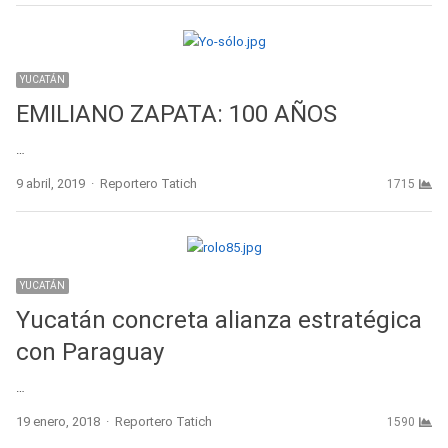
YUCATÁN
EMILIANO ZAPATA: 100 AÑOS
…
Author
9 abril, 2019
Reportero Tatich
1715
YUCATÁN
Yucatán concreta alianza estratégica
con Paraguay
…
Author
19 enero, 2018
Reportero Tatich
1590