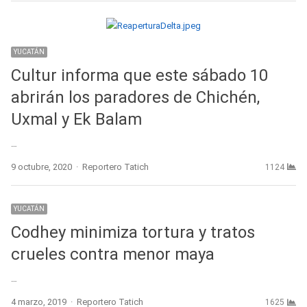
YUCATÁN
Cultur informa que este sábado 10
abrirán los paradores de Chichén,
Uxmal y Ek Balam
…
Author
9 octubre, 2020
Reportero Tatich
1124
YUCATÁN
Codhey minimiza tortura y tratos
crueles contra menor maya
…
Author
4 marzo, 2019
Reportero Tatich
1625