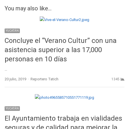
You may also like...
YUCATÁN
Concluye el “Verano Cultur” con una
asistencia superior a las 17,000
personas en 10 días
…
Author
20 julio, 2019
Reportero Tatich
1345
YUCATÁN
El Ayuntamiento trabaja en vialidades
seguras y de calidad para mejorar la