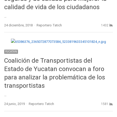
calidad de vida de los ciudadanos
…
Author
24 diciembre, 2018
Reportero Tatich
1432
YUCATÁN
Coalición de Transportistas del
Estado de Yucatan convocan a foro
para analizar la problemática de los
transportistas
…
Author
24 junio, 2019
Reportero Tatich
1581