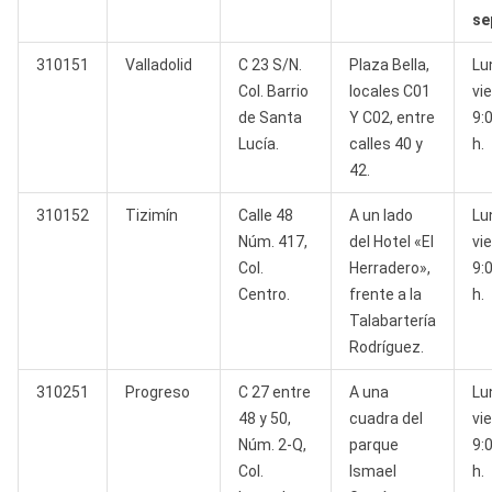
se
310151
Valladolid
C 23 S/N.
Plaza Bella,
Lu
Col. Barrio
locales C01
vi
de Santa
Y C02, entre
9:
Lucía.
calles 40 y
h.
42.
310152
Tizimín
Calle 48
A un lado
Lu
Núm. 417,
del Hotel «El
vi
Col.
Herradero»,
9:
Centro.
frente a la
h.
Talabartería
Rodríguez.
310251
Progreso
C 27 entre
A una
Lu
48 y 50,
cuadra del
vi
Núm. 2-Q,
parque
9:
Col.
Ismael
h.