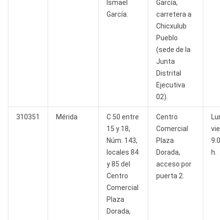
Ismael
García,
García.
carretera a
Chicxulub
Pueblo
(sede de la
Junta
Distrital
Ejecutiva
02).
310351
Mérida
C 50 entre
Centro
Lu
15 y 18,
Comercial
vi
Núm. 143,
Plaza
9:
locales 84
Dorada,
h.
y 85 del
acceso por
Centro
puerta 2.
Comercial
Plaza
Dorada,