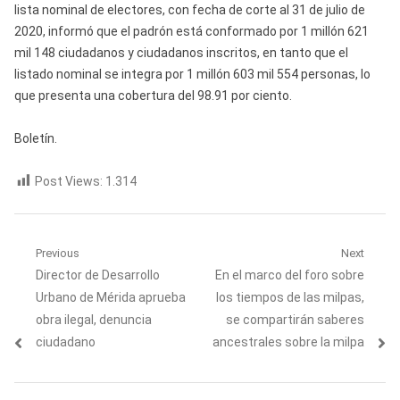
lista nominal de electores, con fecha de corte al 31 de julio de
2020, informó que el padrón está conformado por 1 millón 621
mil 148 ciudadanos y ciudadanos inscritos, en tanto que el
listado nominal se integra por 1 millón 603 mil 554 personas, lo
que presenta una cobertura del 98.91 por ciento.
Boletín.
Post Views:
1.314
Navegación
Previous
Next
Previous
Next
Director de Desarrollo
En el marco del foro sobre
de
post:
post:
Urbano de Mérida aprueba
los tiempos de las milpas,
entradas
obra ilegal, denuncia
se compartirán saberes
ciudadano
ancestrales sobre la milpa