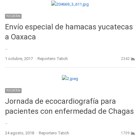
YUCATÁN
Envío especial de hamacas yucatecas
a Oaxaca
…
Author
1 octubre, 2017
Reportero Tatich
2342
YUCATÁN
Jornada de ecocardiografía para
pacientes con enfermedad de Chagas
…
Author
24 agosto, 2018
Reportero Tatich
1709