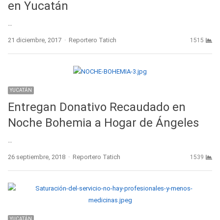
en Yucatán
…
Author
21 diciembre, 2017
Reportero Tatich
1515
YUCATÁN
Entregan Donativo Recaudado en
Noche Bohemia a Hogar de Ángeles
…
Author
26 septiembre, 2018
Reportero Tatich
1539
YUCATÁN