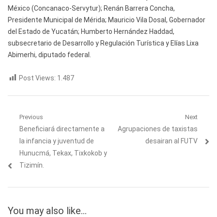
México (Concanaco-Servytur); Renán Barrera Concha,
Presidente Municipal de Mérida; Mauricio Vila Dosal, Gobernador
del Estado de Yucatán; Humberto Hernández Haddad,
subsecretario de Desarrollo y Regulación Turística y Elías Lixa
Abimerhi, diputado federal.
Post Views:
1.487
Navegación
Previous
Next
Previous
Next
Beneficiará directamente a
Agrupaciones de taxistas
de
post:
post:
la infancia y juventud de
desairan al FUTV
entradas
Hunucmá, Tekax, Tixkokob y
Tizimín.
You may also like...