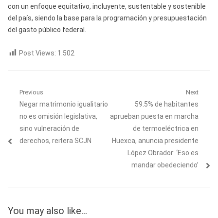
con un enfoque equitativo, incluyente, sustentable y sostenible
del país, siendo la base para la programación y presupuestación
del gasto público federal.
Post Views:
1.502
Navegación
Previous
Next
Previous
Next
Negar matrimonio igualitario
59.5% de habitantes
de
post:
post:
no es omisión legislativa,
aprueban puesta en marcha
entradas
sino vulneración de
de termoeléctrica en
derechos, reitera SCJN
Huexca, anuncia presidente
López Obrador: ‘Eso es
mandar obedeciendo’
You may also like...