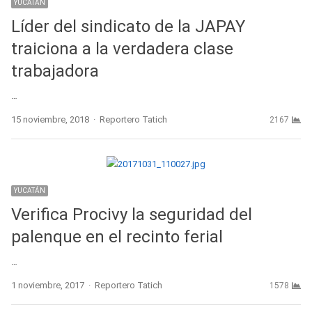
YUCATÁN
Líder del sindicato de la JAPAY
traiciona a la verdadera clase
trabajadora
…
Author
15 noviembre, 2018
Reportero Tatich
2167
YUCATÁN
Verifica Procivy la seguridad del
palenque en el recinto ferial
…
Author
1 noviembre, 2017
Reportero Tatich
1578