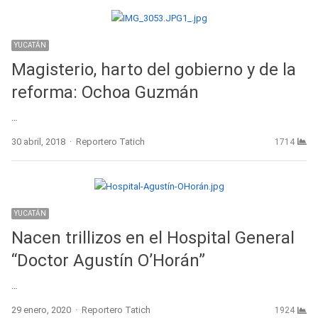
YUCATÁN
Magisterio, harto del gobierno y de la
reforma: Ochoa Guzmán
…
Author
30 abril, 2018
Reportero Tatich
1714
YUCATÁN
Nacen trillizos en el Hospital General
“Doctor Agustín O’Horán”
…
Author
29 enero, 2020
Reportero Tatich
1924