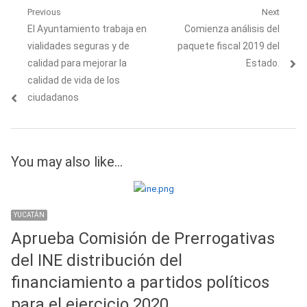
Navegación
Previous
Next
Previous
Next
El Ayuntamiento trabaja en
Comienza análisis del
de
post:
post:
vialidades seguras y de
paquete fiscal 2019 del
entradas
calidad para mejorar la
Estado.
calidad de vida de los
ciudadanos
You may also like...
YUCATÁN
Aprueba Comisión de Prerrogativas
del INE distribución del
financiamiento a partidos políticos
para el ejercicio 2020