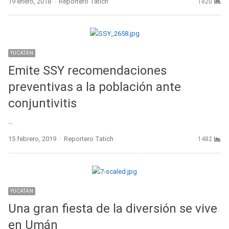
Author
19 enero, 2018
Reportero Tatich
1820
YUCATÁN
Emite SSY recomendaciones
preventivas a la población ante
conjuntivitis
…
Author
15 febrero, 2019
Reportero Tatich
1482
YUCATÁN
Una gran fiesta de la diversión se vive
en Umán