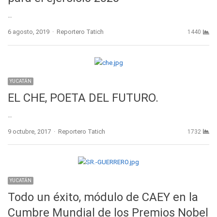
…
Author
6 agosto, 2019
Reportero Tatich
1440
YUCATÁN
EL CHE, POETA DEL FUTURO.
…
Author
9 octubre, 2017
Reportero Tatich
1732
YUCATÁN
Todo un éxito, módulo de CAEY en la
Cumbre Mundial de los Premios Nobel