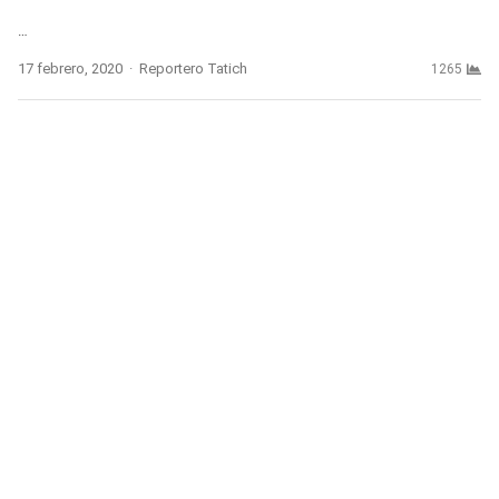
…
Author
17 febrero, 2020
Reportero Tatich
1265