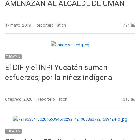
AMENAZAN AL ALCALDE DE UMÀN
…
Author
17 mayo, 2019
Reportero Tatich
1724
YUCATÁN
El DIF y el INPI Yucatán suman
esfuerzos, por la niñez indígena
…
Author
6 febrero, 2020
Reportero Tatich
1318
YUCATÁN