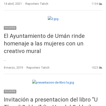
Author
14 abril, 2021
Reportero Tatich
1104
YUCATÁN
El Ayuntamiento de Umán rinde
homenaje a las mujeres con un
creativo mural
…
Author
8 marzo, 2019
Reportero Tatich
1823
YUCATÁN
Invitación a presentacion del libro “U