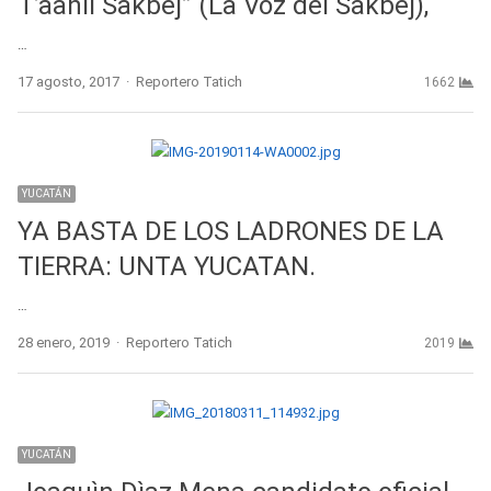
T’aanil Sakbej” (La Voz del Sakbej),
…
Author
17 agosto, 2017
Reportero Tatich
1662
YUCATÁN
YA BASTA DE LOS LADRONES DE LA
TIERRA: UNTA YUCATAN.
…
Author
28 enero, 2019
Reportero Tatich
2019
YUCATÁN