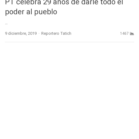
PT celebra 29 años de darle todo el
poder al pueblo
…
Author
9 diciembre, 2019
Reportero Tatich
1467