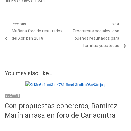
Post Views:
1.624
Navegación
Previous
Next
Previous
Next
Mañana foro de resultados
Programas sociales, con
de
post:
post:
del Xok k’iin 2018
buenos resultados para
entradas
familias yucatecas
You may also like...
YUCATÁN
Con propuestas concretas, Ramirez
Marín arrasa en foro de Canacintra
…