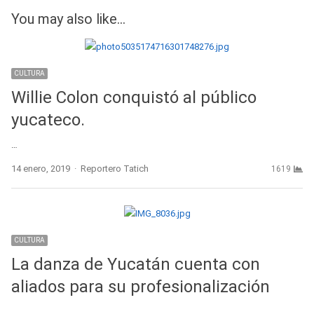
You may also like...
CULTURA
Willie Colon conquistó al público
yucateco.
…
Author
14 enero, 2019
Reportero Tatich
1619
CULTURA
La danza de Yucatán cuenta con
aliados para su profesionalización
…