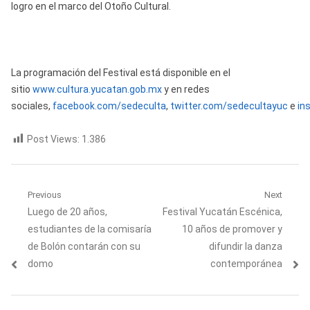
logro en el marco del Otoño Cultural.
La programación del Festival está disponible en el
sitio
www.cultura.yucatan.gob.mx
y en redes
sociales,
facebook.com/sedeculta
,
twitter.com/sedecultayuc
e
in
Post Views:
1.386
Navegación
Previous
Next
Previous
Next
Luego de 20 años,
Festival Yucatán Escénica,
de
post:
post:
estudiantes de la comisaría
10 años de promover y
entradas
de Bolón contarán con su
difundir la danza
domo
contemporánea