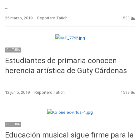
…
Author
25 marzo, 2019
Reportero Tatich
1530
CULTURA
Estudiantes de primaria conocen
herencia artística de Guty Cárdenas
…
Author
12 junio, 2019
Reportero Tatich
1593
CULTURA
Educación musical sigue firme para la