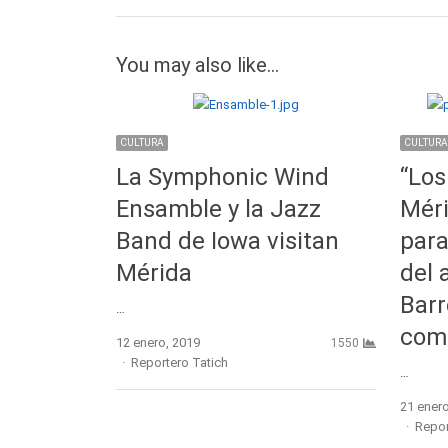
You may also like...
CULTURA
CULTURA
La Symphonic Wind
“Los
Ensamble y la Jazz
Méri
Band de Iowa visitan
para
Mérida
del 
Barr
…
com
12 enero, 2019
1550
Author
Reportero Tatich
…
21 enero
Autho
Repor