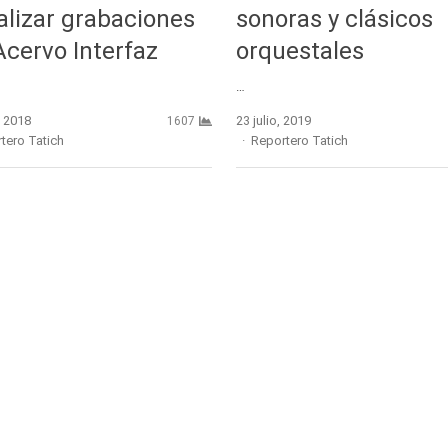
alizar grabaciones
sonoras y clásicos
Acervo Interfaz
orquestales
…
, 2018
23 julio, 2019
1607
r
Author
tero Tatich
Reportero Tatich