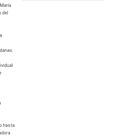
 María
o del
sa
adanas.
ividual
e
s
do hasta
dadora