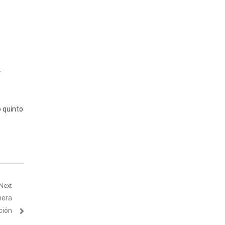
y
o quinto
Next
mera
ción