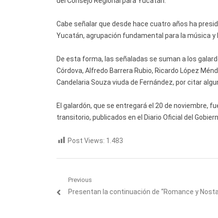
del Consejo Regional para Yucatán.
Cabe señalar que desde hace cuatro años ha presidi
Yucatán, agrupación fundamental para la música y l
De esta forma, las señaladas se suman a los galar
Córdova, Alfredo Barrera Rubio, Ricardo López Ménd
Candelaria Souza viuda de Fernández, por citar algu
El galardón, que se entregará el 20 de noviembre, f
transitorio, publicados en el Diario Oficial del Gobie
Post Views:
1.483
Navegación
Previous
Previous
Presentan la continuación de “Romance y Nosta
de
post:
entradas