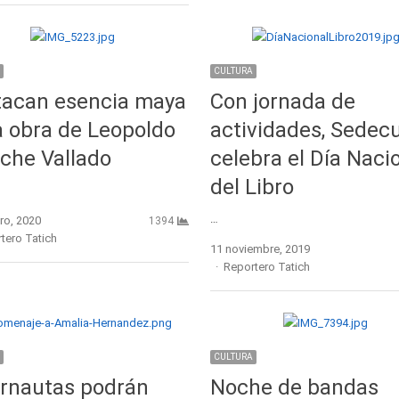
CULTURA
tacan esencia maya
Con jornada de
a obra de Leopoldo
actividades, Sedecu
che Vallado
celebra el Día Naci
del Libro
…
ro, 2020
1394
r
tero Tatich
11 noviembre, 2019
Author
Reportero Tatich
CULTURA
rnautas podrán
Noche de bandas