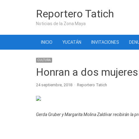
Reportero Tatich
Noticias de la Zona Maya
INICIO
YUCATÁN
INVITACIONES
DENU
CULTURA
Honran a dos mujeres
Author
24 septiembre, 2018
Reportero Tatich
Gerda Gruber y Margarita Molina Zaldívar recibirán la p