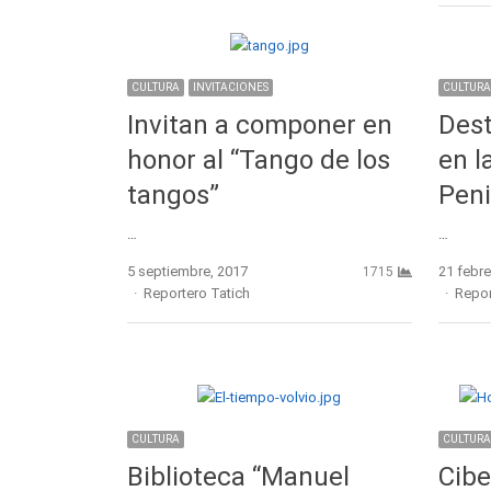
CULTURA
INVITACIONES
CULTURA
Invitan a componer en
Des
honor al “Tango de los
en l
tangos”
Peni
…
…
5 septiembre, 2017
21 febre
1715
Author
Autho
Reportero Tatich
Repor
CULTURA
CULTURA
Biblioteca “Manuel
Cibe