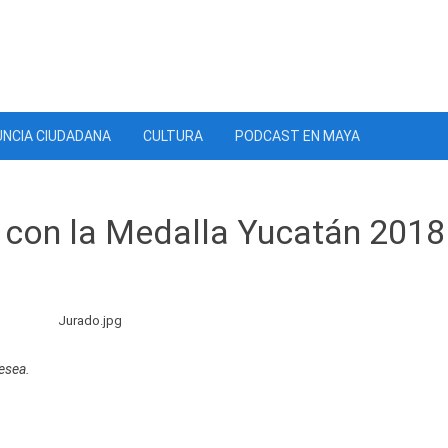
NCIA CIUDADANA
CULTURA
PODCAST EN MAYA
 con la Medalla Yucatán 201
resea.