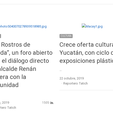
CULTURA
 Rostros de
Crece oferta cultur
da”, un foro abierto
Yucatán, con ciclo 
 el diálogo directo
exposiciones plásti
alcalde Renán
…
era con la
22 octubre, 2019
Author
unidad
Reportero Tatich
, 2019
1505
r
tero Tatich