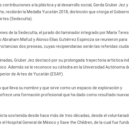
contribuciones a la plástica y al desarrollo social, Gerda Gruber Jez y
e, recibirán la Medalla Yucatán 2018, distinción que otorga el Gobiern
 Artes (Sedeculta).
ones de la Sedeculta, el jurado dictaminador integrado por María Tere
o Abraham Mafud y Alonso Elías Gutiérrez Espinoza se reunieron para
cunstancias dos preseas, cuyas recipiendarias serán las referidas ciud
nadas, Gruber Jez destacó por su prolongada trayectoria artística ind
xico. Además se le reconoce su cátedra en la Universidad Autónoma d
perior de Artes de Yucatán (ESAY).
ón que lleva su nombre y que sirve como un espacio de exploración y
 ofrece una formación profesional que ha dado como resultado nueva
truista sostenida desde hace más de tres décadas, desde el voluntaria
e el Hospital General de México y Save the Children, de la cual fue fun