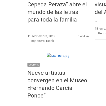
Cepeda Peraza” abre el
visu
mundo de las letras
del 
para toda la familia
…
…
18 junio
Autho
Repor
11 septiembre, 2019
1404
Author
Reportero Tatich
CULTURA
Nueve artistas
convergen en el Museo
«Fernando García
Ponce”
…