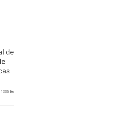
al de
de
cas
1385