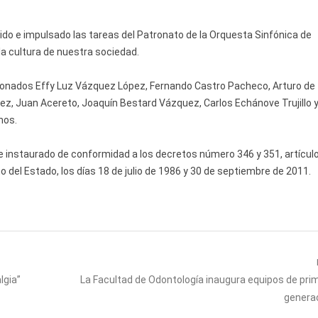
do e impulsado las tareas del Patronato de la Orquesta Sinfónica de
a cultura de nuestra sociedad.
donados Effy Luz Vázquez López, Fernando Castro Pacheco, Arturo de
ez, Juan Acereto, Joaquín Bestard Vázquez, Carlos Echánove Trujillo 
nos.
ue instaurado de conformidad a los decretos número 346 y 351, artícul
rno del Estado, los días 18 de julio de 1986 y 30 de septiembre de 2011.
Next
lgia”
La Facultad de Odontología inaugura equipos de pri
post:
genera