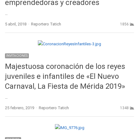
emprendedoras y creadores
…
Author
5 abril, 2018
Reportero Tatich
1856
INVITACIONES
Majestuosa coronación de los reyes
juveniles e infantiles de «El Nuevo
Carnaval, La Fiesta de Mérida 2019»
…
Author
25 febrero, 2019
Reportero Tatich
1348