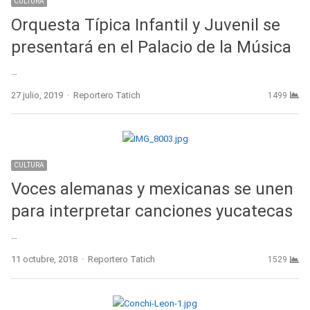
CULTURA
Orquesta Típica Infantil y Juvenil se
presentará en el Palacio de la Música
…
Author
27 julio, 2019
Reportero Tatich
1499
CULTURA
Voces alemanas y mexicanas se unen
para interpretar canciones yucatecas
…
Author
11 octubre, 2018
Reportero Tatich
1529