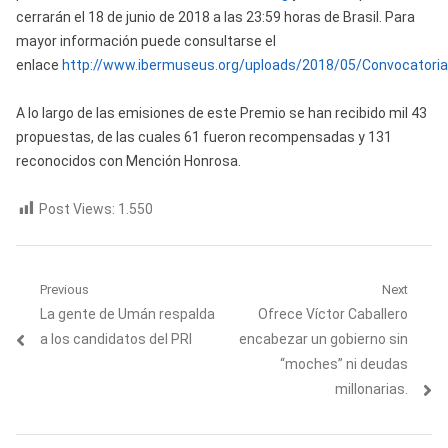
cerrarán el 18 de junio de 2018 a las 23:59 horas de Brasil. Para
mayor información puede consultarse el
enlace
http://www.ibermuseus.org/uploads/2018/05/Convocatori
A lo largo de las emisiones de este Premio se han recibido mil 43
propuestas, de las cuales 61 fueron recompensadas y 131
reconocidos con Mención Honrosa.
Post Views:
1.550
Navegación
Previous
Next
Previous
Next
La gente de Umán respalda
Ofrece Víctor Caballero
de
post:
post:
a los candidatos del PRI
encabezar un gobierno sin
entradas
“moches” ni deudas
millonarias.