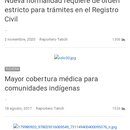
Nueva normalidad requiere de orden
estricto para trámites en el Registro
Civil
…
Author
2 noviembre, 2020
Reportero Tatich
1306
YUCATÁN
Mayor cobertura médica para
comunidades indígenas
…
Author
18 agosto, 2017
Reportero Tatich
1526