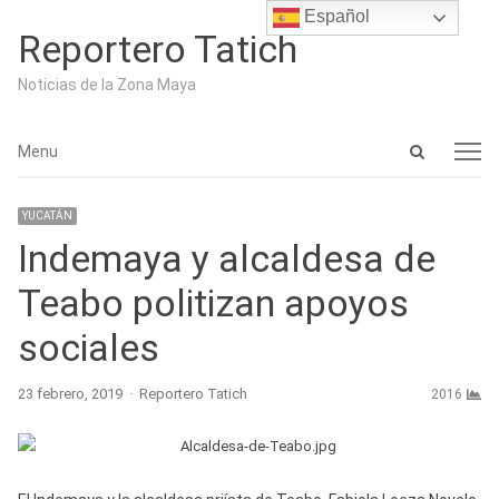
Español
Reportero Tatich
Noticias de la Zona Maya
Open
Menu
Menu
search
panel
YUCATÁN
Indemaya y alcaldesa de
Teabo politizan apoyos
sociales
Author
23 febrero, 2019
Reportero Tatich
2016