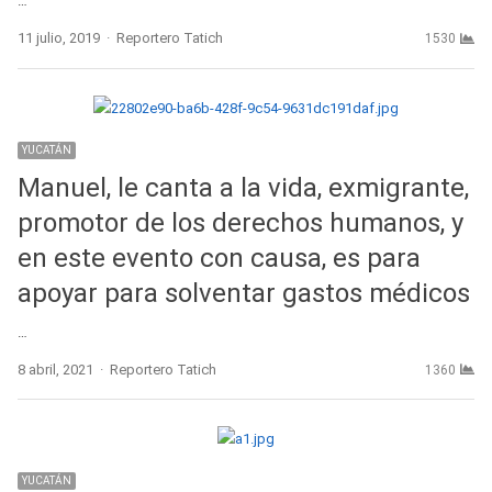
…
Author
11 julio, 2019
Reportero Tatich
1530
YUCATÁN
Manuel, le canta a la vida, exmigrante,
promotor de los derechos humanos, y
en este evento con causa, es para
apoyar para solventar gastos médicos
…
Author
8 abril, 2021
Reportero Tatich
1360
YUCATÁN