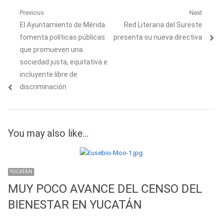
Navegación
Previous
Next
Previous
Next
El Ayuntamiento de Mérida
Red Literaria del Sureste
de
post:
post:
fomenta políticas públicas
presenta su nueva directiva
entradas
que promueven una
sociedad justa, equitativa e
incluyente libre de
discriminación
You may also like...
YUCATÁN
MUY POCO AVANCE DEL CENSO DEL
BIENESTAR EN YUCATÁN