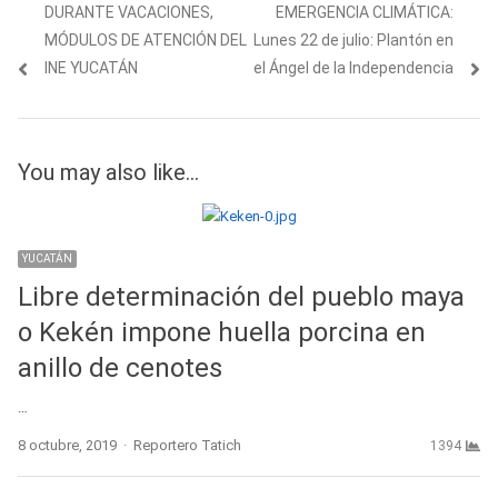
de
post:
post:
DURANTE VACACIONES,
EMERGENCIA CLIMÁTICA:
entradas
MÓDULOS DE ATENCIÓN DEL
Lunes 22 de julio: Plantón en
INE YUCATÁN
el Ángel de la Independencia
You may also like...
YUCATÁN
Libre determinación del pueblo maya
o Kekén impone huella porcina en
anillo de cenotes
…
Author
8 octubre, 2019
Reportero Tatich
1394