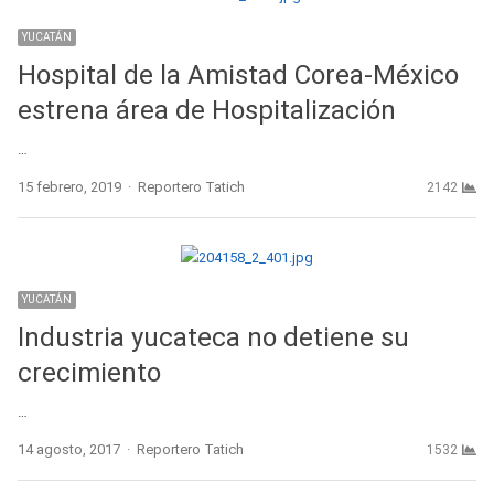
YUCATÁN
Hospital de la Amistad Corea-México
estrena área de Hospitalización
…
Author
15 febrero, 2019
Reportero Tatich
2142
YUCATÁN
Industria yucateca no detiene su
crecimiento
…
Author
14 agosto, 2017
Reportero Tatich
1532