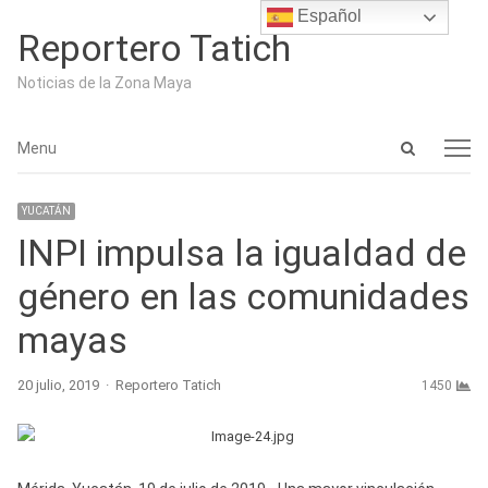
Español
Reportero Tatich
Noticias de la Zona Maya
Open
Menu
Menu
search
panel
YUCATÁN
INPI impulsa la igualdad de
género en las comunidades
mayas
Author
20 julio, 2019
Reportero Tatich
1450