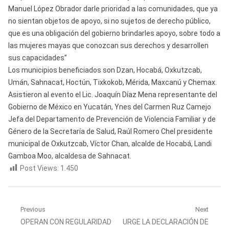
Manuel López Obrador darle prioridad a las comunidades, que ya
no sientan objetos de apoyo, si no sujetos de derecho público,
que es una obligación del gobierno brindarles apoyo, sobre todo a
las mujeres mayas que conozcan sus derechos y desarrollen
sus capacidades”
Los municipios beneficiados son Dzan, Hocabá, Oxkutzcab,
Umán, Sahnacat, Hoctún, Tixkokob, Mérida, Maxcanú y Chemax.
Asistieron al evento el Lic. Joaquín Díaz Mena representante del
Gobierno de México en Yucatán, Ynes del Carmen Ruz Camejo
Jefa del Departamento de Prevención de Violencia Familiar y de
Género de la Secretaría de Salud, Raúl Romero Chel presidente
municipal de Oxkutzcab, Víctor Chan, alcalde de Hocabá, Landi
Gamboa Moo, alcaldesa de Sahnacat.
Post Views:
1.450
Navegación
Previous
Next
Previous
Next
OPERAN CON REGULARIDAD
URGE LA DECLARACIÓN DE