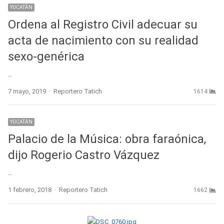
YUCATÁN
Ordena al Registro Civil adecuar su
acta de nacimiento con su realidad
sexo-genérica
…
Author
7 mayo, 2019
Reportero Tatich
1614
YUCATÁN
Palacio de la Música: obra faraónica,
dijo Rogerio Castro Vázquez
…
Author
1 febrero, 2018
Reportero Tatich
1662