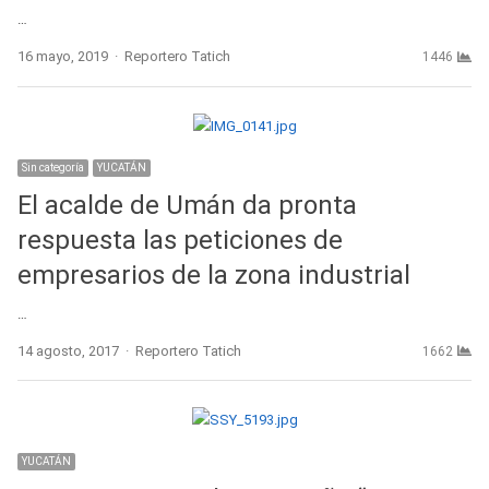
…
Author
16 mayo, 2019
Reportero Tatich
1446
Sin categoría
YUCATÁN
El acalde de Umán da pronta
respuesta las peticiones de
empresarios de la zona industrial
…
Author
14 agosto, 2017
Reportero Tatich
1662
YUCATÁN