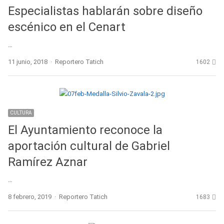
Especialistas hablarán sobre diseño
escénico en el Cenart
…
Author
11 junio, 2018
Reportero Tatich
1602
CULTURA
El Ayuntamiento reconoce la
aportación cultural de Gabriel
Ramírez Aznar
…
Author
8 febrero, 2019
Reportero Tatich
1683