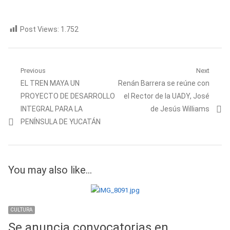
Post Views:
1.752
Navegación
Previous
Next
Previous
Next
EL TREN MAYA UN
Renán Barrera se reúne con
de
post:
post:
PROYECTO DE DESARROLLO
el Rector de la UADY, José
entradas
INTEGRAL PARA LA
de Jesús Williams
PENÍNSULA DE YUCATÁN
You may also like...
CULTURA
Se anuncia convocatorias en