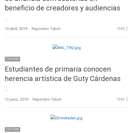
beneficio de creadores y audiencias
…
Author
10 abril, 2019
Reportero Tatich
1599
CULTURA
Estudiantes de primaria conocen
herencia artística de Guty Cárdenas
…
Author
12 junio, 2019
Reportero Tatich
1592
CULTURA