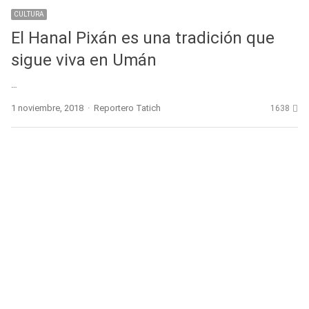
CULTURA
El Hanal Pixán es una tradición que
sigue viva en Umán
…
Author
1 noviembre, 2018
Reportero Tatich
1638