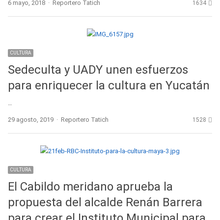
Author
6 mayo, 2018
Reportero Tatich
1634
CULTURA
Sedeculta y UADY unen esfuerzos
para enriquecer la cultura en Yucatán
…
Author
29 agosto, 2019
Reportero Tatich
1528
CULTURA
El Cabildo meridano aprueba la
propuesta del alcalde Renán Barrera
para crear el Instituto Municipal para