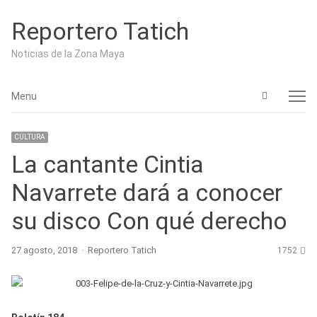
Reportero Tatich
Noticias de la Zona Maya
Open
Menu
Menu
search
panel
CULTURA
La cantante Cintia
Navarrete dará a conocer
su disco Con qué derecho
Author
27 agosto, 2018
Reportero Tatich
1752