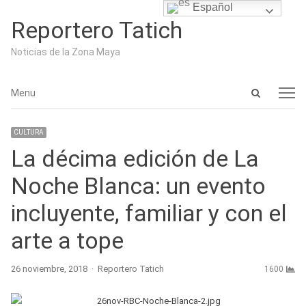
Español
Reportero Tatich
Noticias de la Zona Maya
Open
Menu
Menu
search
panel
CULTURA
La décima edición de La
Noche Blanca: un evento
incluyente, familiar y con el
arte a tope
Author
26 noviembre, 2018
Reportero Tatich
1600