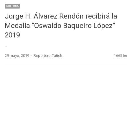
CULTURA
Jorge H. Álvarez Rendón recibirá la
Medalla “Oswaldo Baqueiro López”
2019
…
Author
29 mayo, 2019
Reportero Tatich
1665