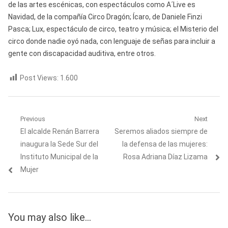
de las artes escénicas, con espectáculos como A´Live es
Navidad, de la compañía Circo Dragón; Ícaro, de Daniele Finzi
Pasca; Lux, espectáculo de circo, teatro y música; el Misterio del
circo donde nadie oyó nada, con lenguaje de señas para incluir a
gente con discapacidad auditiva, entre otros.
Post Views:
1.600
Navegación
Previous
Next
Previous
Next
El alcalde Renán Barrera
Seremos aliados siempre de
de
post:
post:
inaugura la Sede Sur del
la defensa de las mujeres:
entradas
Instituto Municipal de la
Rosa Adriana Díaz Lizama
Mujer
You may also like...