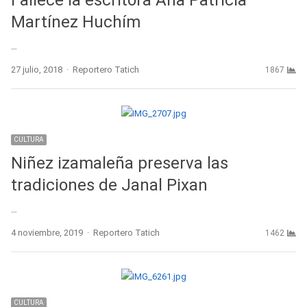
Martínez Huchím
…
Author
27 julio, 2018
Reportero Tatich
1867
CULTURA
Niñez izamaleña preserva las
tradiciones de Janal Pixan
…
Author
4 noviembre, 2019
Reportero Tatich
1462
CULTURA