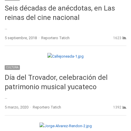
Seis décadas de anécdotas, en Las
reinas del cine nacional
…
Author
5 septiembre, 2018
Reportero Tatich
1623
CULTURA
Día del Trovador, celebración del
patrimonio musical yucateco
…
Author
5 marzo, 2020
Reportero Tatich
1392