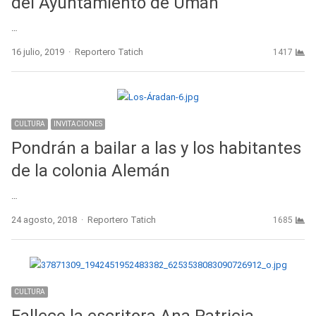
del Ayuntamiento de Umán
…
Author
16 julio, 2019
Reportero Tatich
1417
CULTURA
INVITACIONES
Pondrán a bailar a las y los habitantes
de la colonia Alemán
…
Author
24 agosto, 2018
Reportero Tatich
1685
CULTURA
Fallece la escritora Ana Patricia