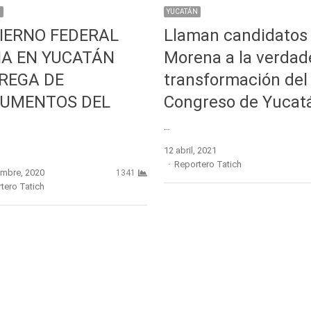
N
YUCATÁN
IERNO FEDERAL
Llaman candidatos
CIA EN YUCATÁN
Morena a la verdad
REGA DE
transformación del
UMENTOS DEL
Congreso de Yucat
…
12 abril, 2021
Author
Reportero Tatich
embre, 2020
1341
r
tero Tatich