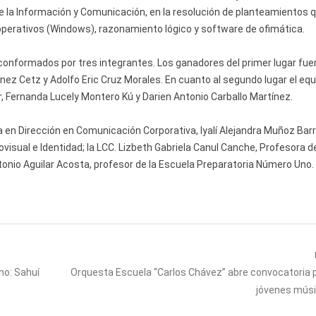
de la Información y Comunicación, en la resolución de planteamientos 
operativos (Windows), razonamiento lógico y software de ofimática.
 conformados por tres integrantes. Los ganadores del primer lugar fue
nez Cetz y Adolfo Eric Cruz Morales. En cuanto al segundo lugar el equ
 Fernanda Lucely Montero Kú y Darien Antonio Carballo Martínez.
ra en Dirección en Comunicación Corporativa, Iyalí Alejandra Muñoz Barr
visual e Identidad; la LCC. Lizbeth Gabriela Canul Canche, Profesora de
tonio Aguilar Acosta, profesor de la Escuela Preparatoria Número Uno.
Next
no: Sahuí
Orquesta Escuela “Carlos Chávez” abre convocatoria 
post:
jóvenes mús