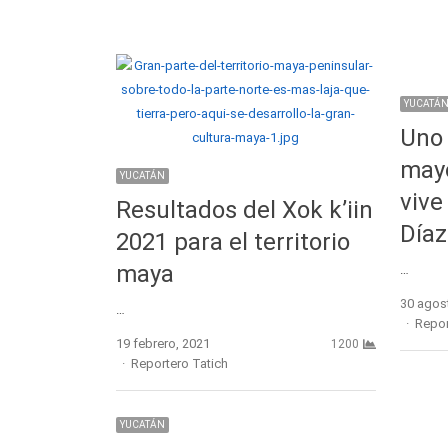
YUCATÁ
Uno 
may
YUCATÁN
vive
Resultados del Xok k’iin
Díaz
2021 para el territorio
maya
…
30 agos
…
Autho
Repor
19 febrero, 2021
1200
Author
Reportero Tatich
YUCATÁN