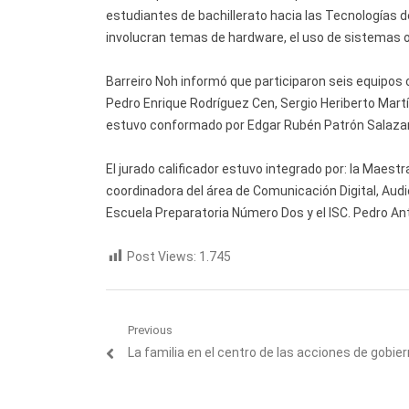
estudiantes de bachillerato hacia las Tecnologías 
involucran temas de hardware, el uso de sistemas 
Barreiro Noh informó que participaron seis equipos
Pedro Enrique Rodríguez Cen, Sergio Heriberto Martí
estuvo conformado por Edgar Rubén Patrón Salazar,
El jurado calificador estuvo integrado por: la Maest
coordinadora del área de Comunicación Digital, Audio
Escuela Preparatoria Número Dos y el ISC. Pedro An
Post Views:
1.745
Navegación
Previous
Previous
La familia en el centro de las acciones de gobier
de
post:
entradas