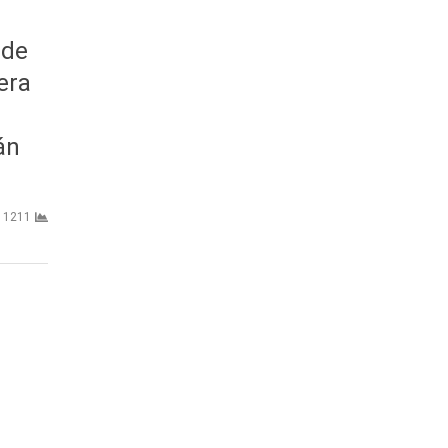
 de
era
án
1211