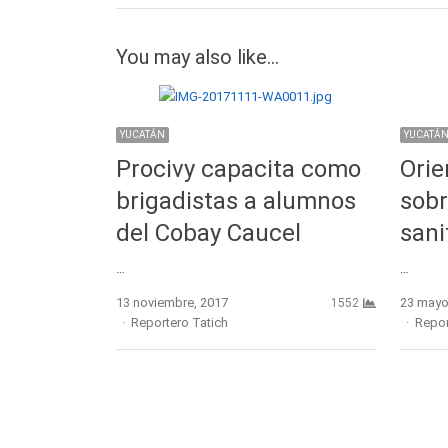
You may also like...
YUCATÁN
YUCATÁ
Procivy capacita como
Orie
brigadistas a alumnos
sobr
del Cobay Caucel
sani
…
…
13 noviembre, 2017
23 mayo
1552
Author
Autho
Reportero Tatich
Repor