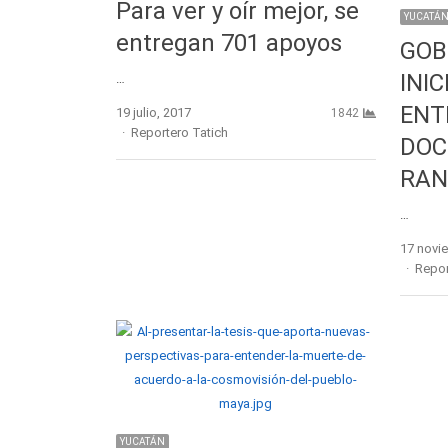
Para ver y oír mejor, se
YUCATÁ
entregan 701 apoyos
GOB
INI
…
ENT
19 julio, 2017
1842
Author
Reportero Tatich
DOC
RAN
…
17 novi
Autho
Repor
YUCATÁN