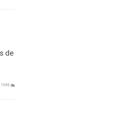
es de
1595