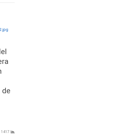
el
era
n
a de
1417