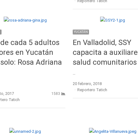
Author
Reportero Tatich
N
YUCATÁN
de cada 5 adultos
En Valladolid, SSY
ores en Yucatán
capacita a auxiliar
 solo: Rosa Adriana
salud comunitarios
…
20 febrero, 2018
Author
Reportero Tatich
to, 2017
1583
r
tero Tatich