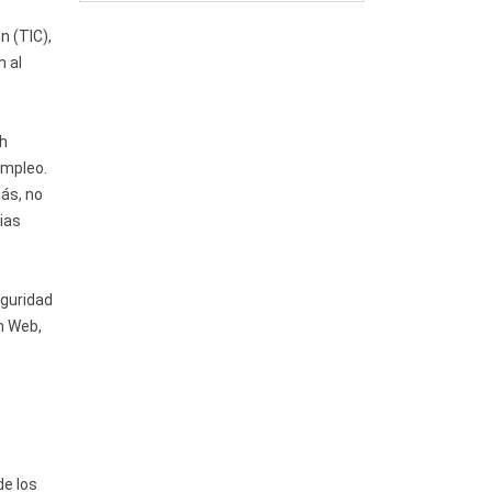
n (TIC),
n al
oh
empleo.
más, no
ias
eguridad
n Web,
de los