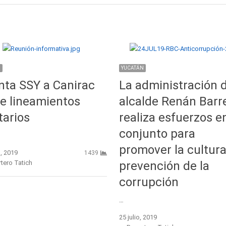
N
YUCATÁN
nta SSY a Canirac
La administración d
e lineamientos
alcalde Renán Barr
tarios
realiza esfuerzos e
conjunto para
promover la cultur
, 2019
1439
r
tero Tatich
prevención de la
corrupción
…
25 julio, 2019