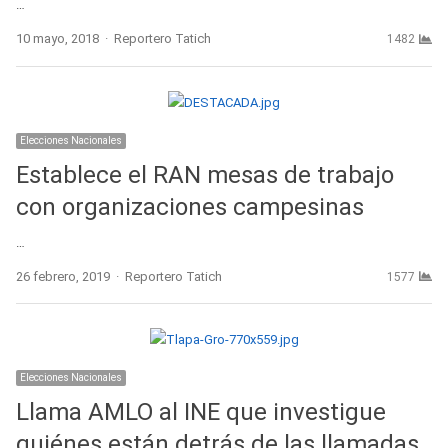
…
Author
10 mayo, 2018
Reportero Tatich
1482
Elecciones Nacionales
Establece el RAN mesas de trabajo
con organizaciones campesinas
…
Author
26 febrero, 2019
Reportero Tatich
1577
Elecciones Nacionales
Llama AMLO al INE que investigue
quiénes están detrás de las llamadas