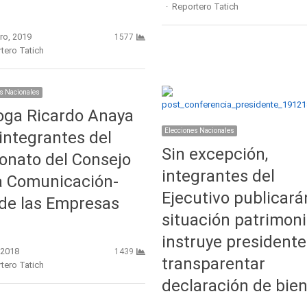
Author
Reportero Tatich
ro, 2019
1577
r
tero Tatich
s Nacionales
oga Ricardo Anaya
Elecciones Nacionales
integrantes del
Sin excepción,
onato del Consejo
integrantes del
a Comunicación-
Ejecutivo publicará
de las Empresas
situación patrimoni
instruye presidente
, 2018
1439
transparentar
r
tero Tatich
declaración de bie