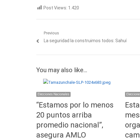
Post Views:
1.420
Navegación
Previous
Previous
La seguridad la construimos todos: Sahuí
de
post:
entradas
You may also like...
Elecciones Nacionales
Eleccione
“Estamos por lo menos
Esta
20 puntos arriba
mesa
promedio nacional”,
orga
asegura AMLO
cam