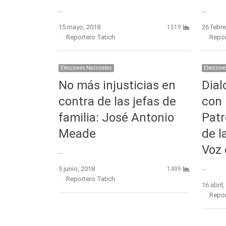
…
…
15 mayo, 2018
26 febre
1519
Author
Autho
Reportero Tatich
Repor
Elecciones Nacionales
Eleccione
No más injusticias en
Dial
contra de las jefas de
con 
familia: José Antonio
Patr
Meade
de l
Voz 
…
…
5 junio, 2018
1499
Author
Reportero Tatich
16 abril
Autho
Repor