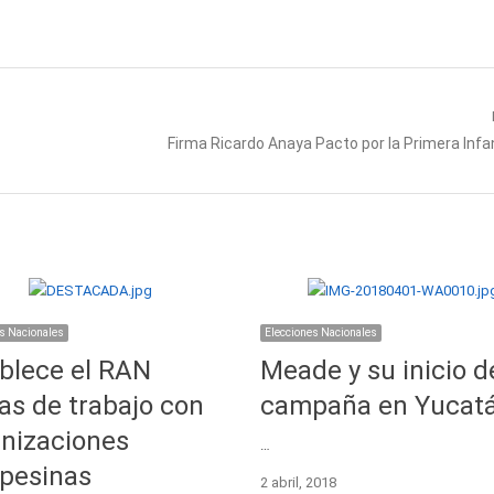
Next
Firma Ricardo Anaya Pacto por la Primera Infa
post:
s Nacionales
Elecciones Nacionales
blece el RAN
Meade y su inicio d
s de trabajo con
campaña en Yucatá
nizaciones
…
pesinas
2 abril, 2018