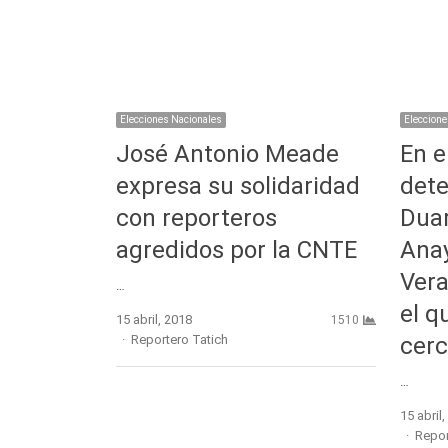
Elecciones Nacionales
Eleccione
José Antonio Meade
En e
expresa su solidaridad
dete
con reporteros
Duar
agredidos por la CNTE
Ana
Vera
…
el q
15 abril, 2018
1510
Author
Reportero Tatich
cer
…
15 abril
Autho
Repor