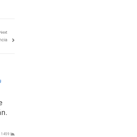
Next
ncia
e
n.
1459