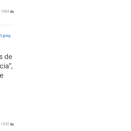
1583
s de
cia”,
de
1532