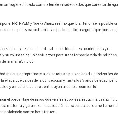
 en un hogar edificado con materiales inadecuados que carezca de ag
por el PRI, PVEM y Nueva Alianza refirió que lo anterior será posible si 
cias que padezca su familia y, a partir de ello, asegurar que puedan 
nizaciones de la sociedad civil, de instituciones académicas y de
 y su voluntad de unir esfuerzos para transformar la vida de millones
 y de mañana”, indicó.
ciudadana que compromete a los actores de la sociedad a priorizar los 
 la etapa que va desde la concepción y hasta los 5 años de edad, perio
tuales y emocionales que contribuyen al sano crecimiento.
r el porcentaje de niños que viven en pobreza, reducir la desnutrició
ncia materna y garantizar la aplicación de vacunas, así como fomenta
r la violencia contra los infantes.