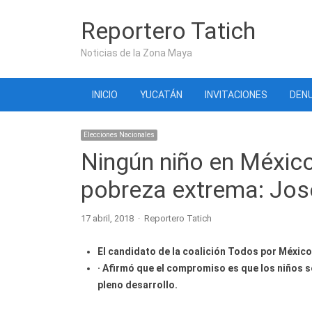
Reportero Tatich
Noticias de la Zona Maya
INICIO
YUCATÁN
INVITACIONES
DENU
Elecciones Nacionales
Ningún niño en Méxic
pobreza extrema: Jo
Author
17 abril, 2018
Reportero Tatich
El candidato de la coalición Todos por México 
· Afirmó que el compromiso es que los niños s
pleno desarrollo.