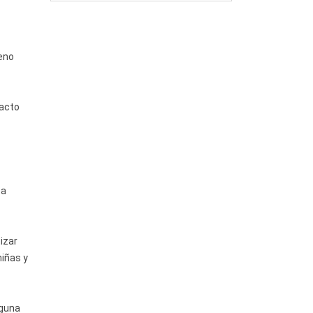
leno
pacto
ta
izar
niñas y
nguna