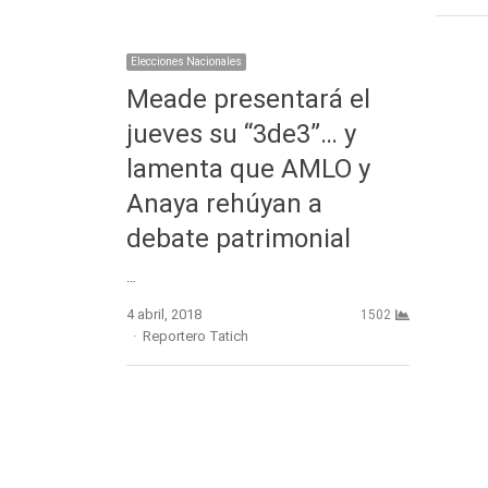
Elecciones Nacionales
Meade presentará el
jueves su “3de3”… y
lamenta que AMLO y
Anaya rehúyan a
debate patrimonial
…
4 abril, 2018
1502
Author
Reportero Tatich