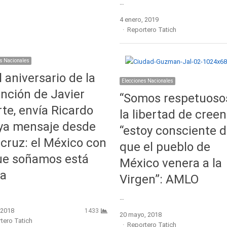
…
4 enero, 2019
Author
Reportero Tatich
s Nacionales
l aniversario de la
Elecciones Nacionales
nción de Javier
“Somos respetuoso
te, envía Ricardo
la libertad de creen
ya mensaje desde
“estoy consciente 
cruz: el México con
que el pueblo de
ue soñamos está
México venera a la
ca
Virgen”: AMLO
…
, 2018
1433
20 mayo, 2018
r
tero Tatich
Author
Reportero Tatich