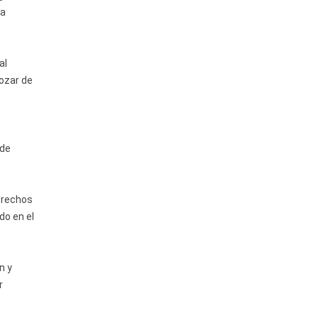
ua
al
gozar de
 de
derechos
do en el
n y
r