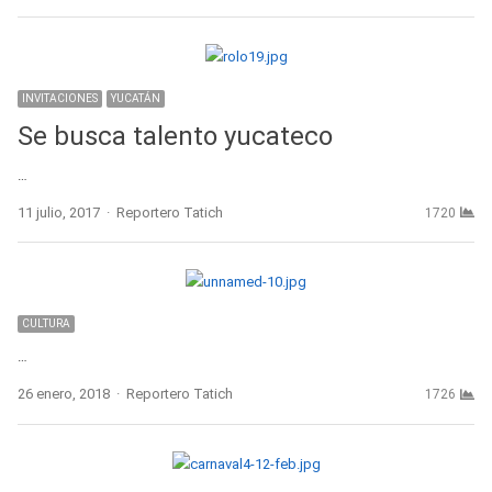
INVITACIONES
YUCATÁN
Se busca talento yucateco
…
Author
11 julio, 2017
Reportero Tatich
1720
CULTURA
…
Author
26 enero, 2018
Reportero Tatich
1726