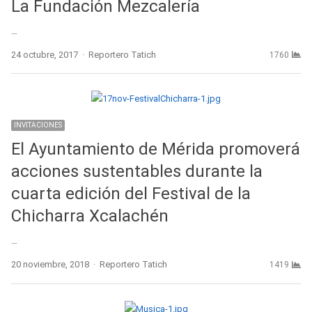
La Fundación Mezcalería
…
Author
24 octubre, 2017
Reportero Tatich
1760
INVITACIONES
El Ayuntamiento de Mérida promoverá
acciones sustentables durante la
cuarta edición del Festival de la
Chicharra Xcalachén
…
Author
20 noviembre, 2018
Reportero Tatich
1419