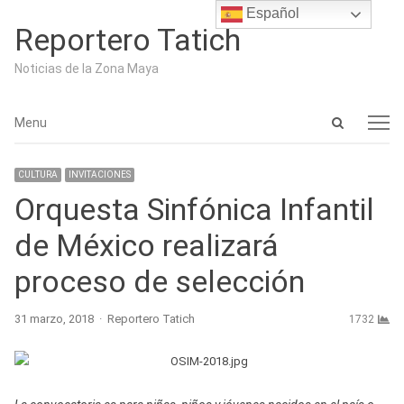
Español
Reportero Tatich
Noticias de la Zona Maya
Open
Menu
Menu
search
panel
CULTURA
INVITACIONES
Orquesta Sinfónica Infantil
de México realizará
proceso de selección
Author
31 marzo, 2018
Reportero Tatich
1732