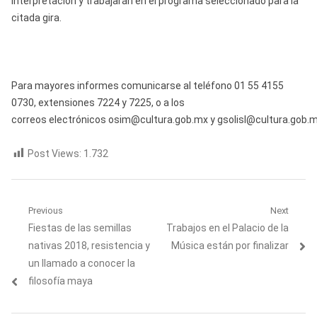
interpretación y trabajarán en el programa seleccionado para la
citada gira.
Para mayores informes comunicarse al teléfono 01 55 4155
0730, extensiones 7224 y 7225, o a los
correos electrónicos osim@cultura.gob.mx y gsolisl@cultura.gob.m
Post Views:
1.732
Navegación
Previous
Next
Previous
Next
Fiestas de las semillas
Trabajos en el Palacio de la
de
post:
post:
nativas 2018, resistencia y
Música están por finalizar
entradas
un llamado a conocer la
filosofía maya