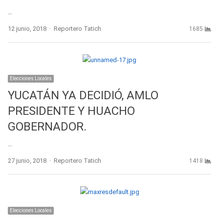
…
Author
12 junio, 2018
Reportero Tatich
1685
Elecciones Locales
YUCATÁN YA DECIDIÓ, AMLO
PRESIDENTE Y HUACHO
GOBERNADOR.
…
Author
27 junio, 2018
Reportero Tatich
1418
Elecciones Locales