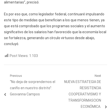
alimentarias”, precisó.
Es por eso que, como legislador federal, continuaré impulsando
este tipo de medidas que benefician a los que menos tienen, ya
que está comprobado que los programas sociales y el aumento
significativo de los salarios han favorecido que la economía local
se fortalezca, generando un círculo virtuoso desde abajo,
concluyó.
Post Views:
1.103
Navegación
Previous
Next
Previous
Next
“No deja de sorprendernos el
NUEVA ESTRATEGIA DE
de
post:
post:
cariño en nuestro distrito”:
RESISTENCIA
entradas
Geovanna Campos
COOPERATIVISMO Y
TRANSFORMASCION
ECONÓMICA.