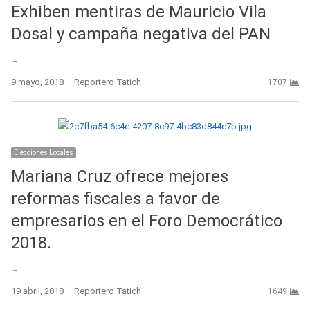
Exhiben mentiras de Mauricio Vila
Dosal y campaña negativa del PAN
…
Author
9 mayo, 2018
Reportero Tatich
1707
Elecciones Locales
Mariana Cruz ofrece mejores
reformas fiscales a favor de
empresarios en el Foro Democrático
2018.
…
Author
19 abril, 2018
Reportero Tatich
1649