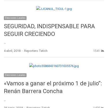
Elecciones Locales
SEGURIDAD, INDISPENSABLE PARA
SEGUIR CRECIENDO
…
Author
4 abril, 2018
Reportero Tatich
1541
Elecciones Locales
«Vamos a ganar el próximo 1 de julio”:
Renán Barrera Concha
…
Author
26 junio, 2018
Reportero Tatich