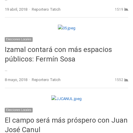
Author
19 abril, 2018
Reportero Tatich
1519
Elecciones Locales
Izamal contará con más espacios
públicos: Fermín Sosa
…
Author
8 mayo, 2018
Reportero Tatich
1552
Elecciones Locales
El campo será más próspero con Juan
José Canul