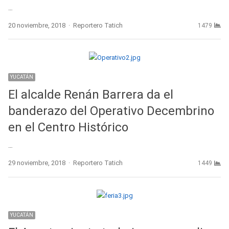
…
Author
20 noviembre, 2018
Reportero Tatich
1479
YUCATÁN
El alcalde Renán Barrera da el
banderazo del Operativo Decembrino
en el Centro Histórico
…
Author
29 noviembre, 2018
Reportero Tatich
1449
YUCATÁN