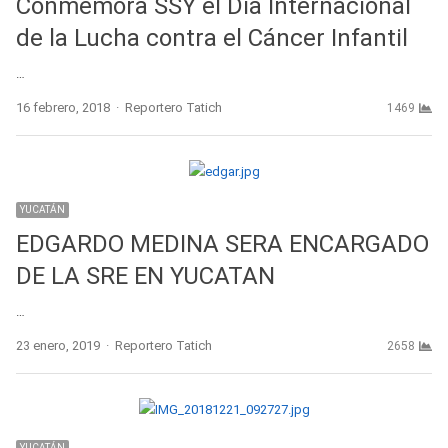
Conmemora SSY el Día Internacional
de la Lucha contra el Cáncer Infantil
…
Author
16 febrero, 2018
Reportero Tatich
1469
YUCATÁN
EDGARDO MEDINA SERA ENCARGADO
DE LA SRE EN YUCATAN
…
Author
23 enero, 2019
Reportero Tatich
2658
YUCATÁN