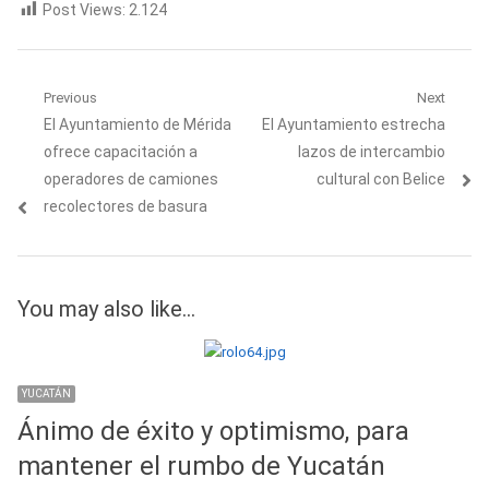
Post Views:
2.124
Navegación
Previous
Next
Previous
Next
El Ayuntamiento de Mérida
El Ayuntamiento estrecha
de
post:
post:
ofrece capacitación a
lazos de intercambio
entradas
operadores de camiones
cultural con Belice
recolectores de basura
You may also like...
YUCATÁN
Ánimo de éxito y optimismo, para
mantener el rumbo de Yucatán