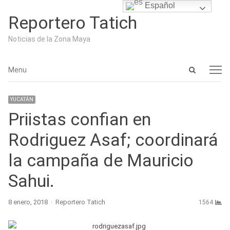
Español
Reportero Tatich
Noticias de la Zona Maya
Open
Menu
Menu
search
panel
YUCATÁN
Priistas confian en
Rodriguez Asaf; coordinará
la campaña de Mauricio
Sahui.
Author
8 enero, 2018
Reportero Tatich
1564