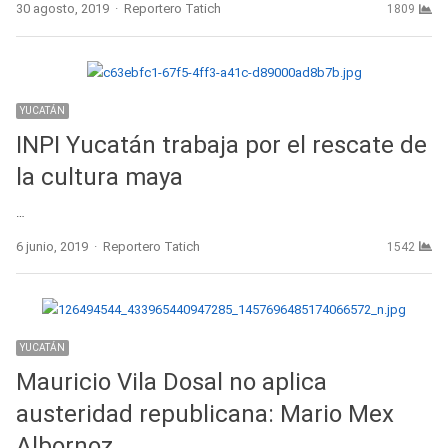
Author
30 agosto, 2019
Reportero Tatich
1809
YUCATÁN
INPI Yucatán trabaja por el rescate de
la cultura maya
…
Author
6 junio, 2019
Reportero Tatich
1542
YUCATÁN
Mauricio Vila Dosal no aplica
austeridad republicana: Mario Mex
Albornoz