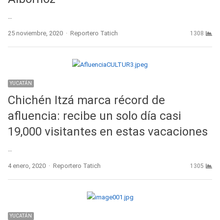
…
Author
25 noviembre, 2020
Reportero Tatich
1308
YUCATÁN
Chichén Itzá marca récord de
afluencia: recibe un solo día casi
19,000 visitantes en estas vacaciones
…
Author
4 enero, 2020
Reportero Tatich
1305
YUCATÁN