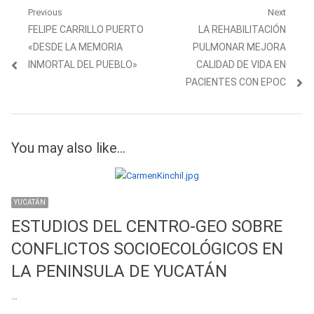
Navegación
Previous
Next
Previous
Next
FELIPE CARRILLO PUERTO
LA REHABILITACIÓN
de
post:
post:
«DESDE LA MEMORIA
PULMONAR MEJORA
entradas
INMORTAL DEL PUEBLO»
CALIDAD DE VIDA EN
PACIENTES CON EPOC
You may also like...
YUCATÁN
ESTUDIOS DEL CENTRO-GEO SOBRE
CONFLICTOS SOCIOECOLÓGICOS EN
LA PENINSULA DE YUCATÁN
…