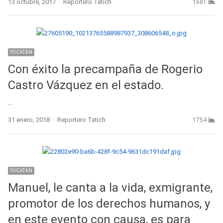
Author
13 octubre, 2017
Reportero Tatich
1681
YUCATÁN
Con éxito la precampaña de Rogerio
Castro Vázquez en el estado.
…
Author
31 enero, 2018
Reportero Tatich
1754
YUCATÁN
Manuel, le canta a la vida, exmigrante,
promotor de los derechos humanos, y
en este evento con causa, es para