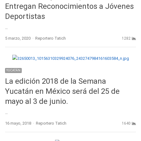
Entregan Reconocimientos a Jóvenes
Deportistas
…
Author
5 marzo, 2020
Reportero Tatich
1282
YUCATÁN
La edición 2018 de la Semana
Yucatán en México será del 25 de
mayo al 3 de junio.
…
Author
16 mayo, 2018
Reportero Tatich
1640