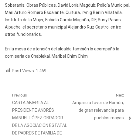
Soberanis; Obras Públicas, David Loría Magdub; Policía Municipal,
Mari Arturo Romero Escalante; Cultura, Irvnig Berlín Villafaña;
Instituto de la Mujer, Fabiola García Magaña; DIF, Susy Pasos
Alpuche; el secretario municipal Alejandro Ruz Castro, entre
otros funcionarios.
En la mesa de atención del alcalde también lo acompañó la
comisaria de Chablekal, Maribel Chim Chim.
Post Views:
1.469
Navegación
Previous
Next
Previous
Next
CARTA ABIERTA AL
Amparo a favor de Homún,
de
post:
post:
PRESIDENTE ANDRÉS
de gran relevancia para
entradas
MANUEL LÓPEZ OBRADOR
pueblos mayas
DE LA ASOCIACIÓN ESTATAL
DE PADRES DE FAMILIA DE