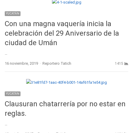
YUCATÁN
Con una magna vaquería inicia la
celebración del 29 Aniversario de la
ciudad de Umán
…
Author
16 noviembre, 2019
Reportero Tatich
1415
YUCATÁN
Clausuran chatarrería por no estar en
reglas.
…