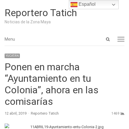
Español
Reportero Tatich
Noticias de la Zona Maya
Open
Menu
Menu
search
panel
YUCATÁN
Ponen en marcha
“Ayuntamiento en tu
Colonia”, ahora en las
comisarías
Author
12 abril, 2019
Reportero Tatich
1469