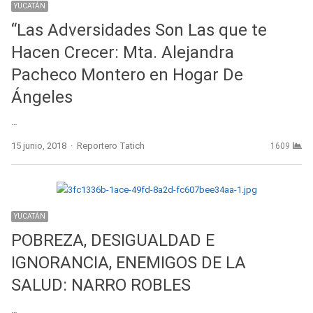
YUCATÁN
“Las Adversidades Son Las que te
Hacen Crecer: Mta. Alejandra
Pacheco Montero en Hogar De
Ángeles
…
Author
15 junio, 2018
Reportero Tatich
1609
YUCATÁN
POBREZA, DESIGUALDAD E
IGNORANCIA, ENEMIGOS DE LA
SALUD: NARRO ROBLES
…