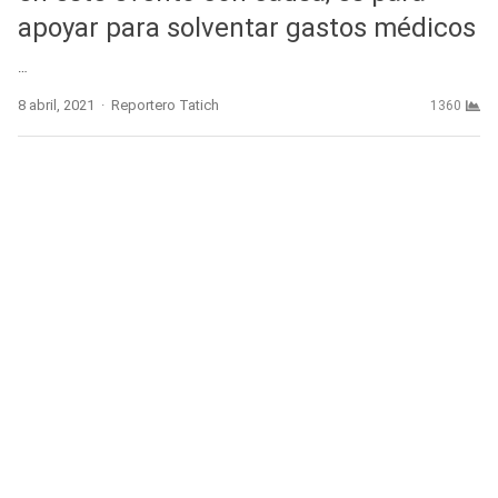
apoyar para solventar gastos médicos
…
Author
8 abril, 2021
Reportero Tatich
1360