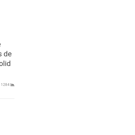
e
s de
olid
1284