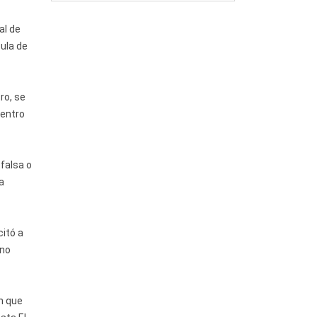
al de
ula de
ro, se
centro
 falsa o
a
citó a
eno
n que