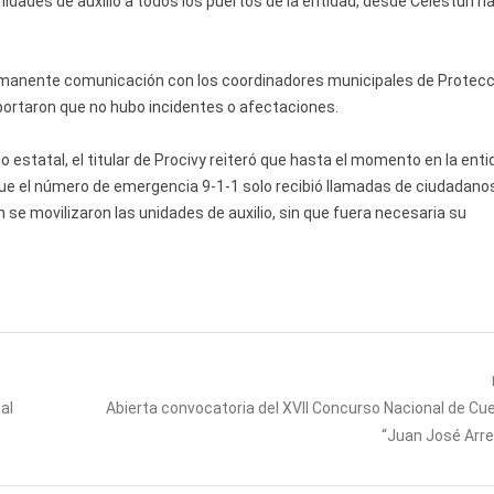
dades de auxilio a todos los puertos de la entidad, desde Celestún ha
manente comunicación con los coordinadores municipales de Protecci
portaron que no hubo incidentes o afectaciones.
o estatal, el titular de Procivy reiteró que hasta el momento en la ent
que el número de emergencia 9-1-1 solo recibió llamadas de ciudadano
 se movilizaron las unidades de auxilio, sin que fuera necesaria su
Next
al
Abierta convocatoria del XVII Concurso Nacional de Cu
post:
“Juan José Arre