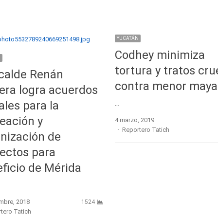
YUCATÁN
Codhey minimiza
N
tortura y tratos cru
lcalde Renán
contra menor maya
era logra acuerdos
iales para la
…
eación y
4 marzo, 2019
Author
Reportero Tatich
nización de
ectos para
ficio de Mérida
embre, 2018
1524
r
tero Tatich