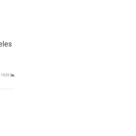
eles
1625