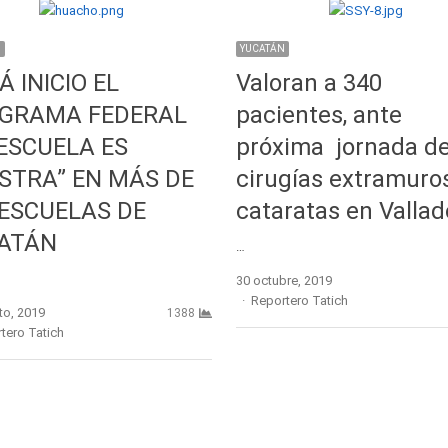
N
YUCATÁN
 INICIO EL
Valoran a 340
GRAMA FEDERAL
pacientes, ante
 ESCUELA ES
próxima jornada d
STRA” EN MÁS DE
cirugías extramuro
 ESCUELAS DE
cataratas en Vallad
ATÁN
…
30 octubre, 2019
Author
Reportero Tatich
to, 2019
1388
r
tero Tatich