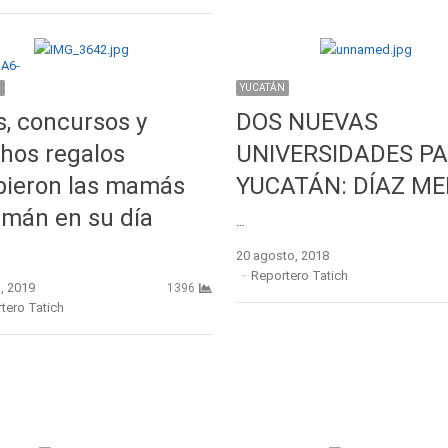
N
YUCATÁN
s, concursos y
DOS NUEVAS
hos regalos
UNIVERSIDADES P
bieron las mamás
YUCATÁN: DÍAZ ME
mán en su día
…
20 agosto, 2018
Author
Reportero Tatich
, 2019
1396
r
tero Tatich