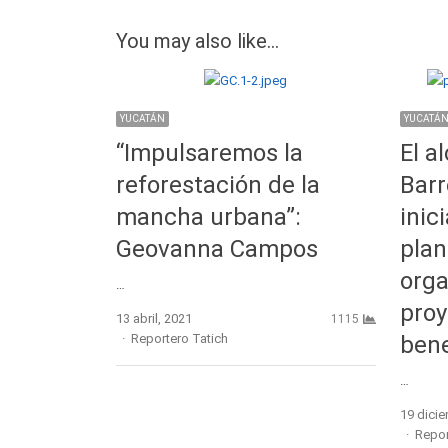
You may also like...
YUCATÁN
YUCATÁ
“Impulsaremos la
El a
reforestación de la
Barr
mancha urbana”:
inic
Geovanna Campos
plan
orga
…
proy
13 abril, 2021
1115
Author
Reportero Tatich
bene
…
19 dici
Autho
Repor