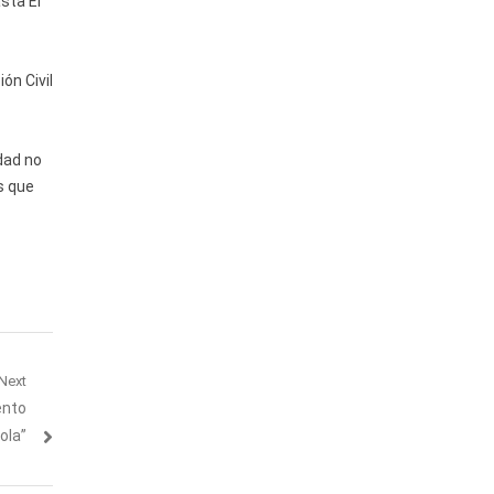
sta El
ón Civil
idad no
s que
Next
ento
ola”