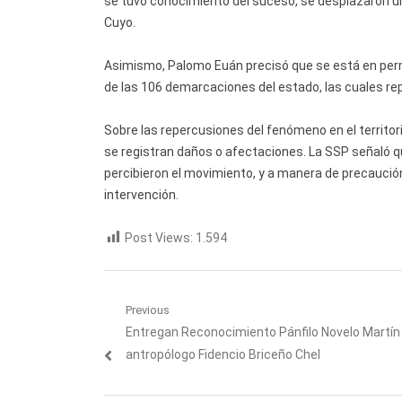
se tuvo conocimiento del suceso, se desplazaron uni
Cuyo.
Asimismo, Palomo Euán precisó que se está en per
de las 106 demarcaciones del estado, las cuales re
Sobre las repercusiones del fenómeno en el territori
se registran daños o afectaciones. La SSP señaló 
percibieron el movimiento, y a manera de precaución
intervención.
Post Views:
1.594
Navegación
Previous
Previous
Entregan Reconocimiento Pánfilo Novelo Martín 
de
post:
antropólogo Fidencio Briceño Chel
entradas