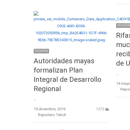
YUCATÁ
Rifa
muc
YUCATÁN
reci
Autoridades mayas
de U
formalizan Plan
…
Integral de Desarrollo
14 mayo
Regional
Autho
Repor
…
19 diciembre, 2019
1372
Author
Reportero Tatich