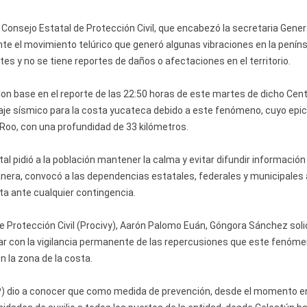
Consejo Estatal de Protección Civil, que encabezó la secretaria Gener
te el movimiento telúrico que generó algunas vibraciones en la peníns
es y no se tiene reportes de daños o afectaciones en el territorio.
on base en el reporte de las 22:50 horas de este martes de dicho Cent
eaje sísmico para la costa yucateca debido a este fenómeno, cuyo epi
 Roo, con una profundidad de 33 kilómetros.
al pidió a la población mantener la calma y evitar difundir información
anera, convocó a las dependencias estatales, federales y municipales 
rta ante cualquier contingencia.
e Protección Civil (Procivy), Aarón Palomo Euán, Góngora Sánchez soli
ar con la vigilancia permanente de las repercusiones que este fenóm
n la zona de la costa.
SSP) dio a conocer que como medida de prevención, desde el momento e