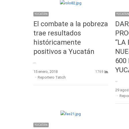
YUCATÁN
YUCATÁ
El combate a la pobreza
DARÁ
trae resultados
PRO
históricamente
“LA
positivos a Yucatán
NUE
600
…
YUC
15 enero, 2018
1769
Author
Reportero Tatich
…
29 agos
Autho
Repor
YUCATÁN