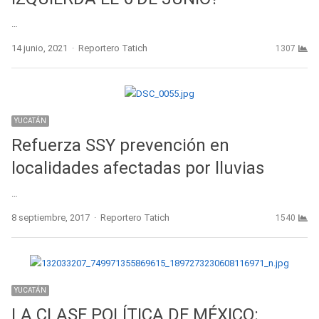
…
Author
14 junio, 2021
Reportero Tatich
1307
YUCATÁN
Refuerza SSY prevención en
localidades afectadas por lluvias
…
Author
8 septiembre, 2017
Reportero Tatich
1540
YUCATÁN
LA CLASE POLÍTICA DE MÉXICO: