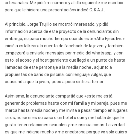
artesanales. Me pidió mi número y al día siguiente me escribió
para que le hiciera una presentación» indicó C. K.A.J .
Al principio, Jorge Trujillo se mostró interesado, y pidió
información acerca de este proyecto de la denunciante; sin
embargo, no pasó mucho tiempo cuando este «Alto Ejecutivo»
inició a «stalkear» la cuenta de facebook de la joven y también
,empezará a enviarle mensajes por medio del whatsapp, y con
esto, el acoso y el hostigamiento que llegó a un punto de hasta
llamadas de este personaje a la media noche , adjunto a
propuestas de baño de piscina, con lenguaje vulgar, que
ocasionó a que la joven, poco a poco sintiera temor.
Asimismo, la denunciante compartió que «esto me está
generando problemas hasta con mi familia y mi pareja, pues me
marca hasta media noche y me invita a pasar tiempo en lugares
raros, no sé si es su casa o un hotel o que y me habla de que le
gusta tener relaciones sexuales y me insinúa cosas. La verdad
es que me indigna mucho y me encabrona porque yo solo quiero