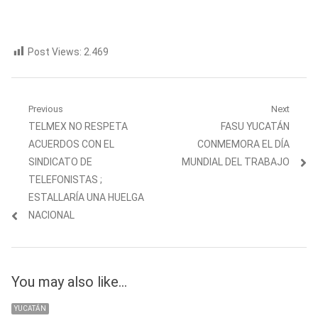
Post Views:
2.469
Navegación
Previous
Next
Previous
Next
TELMEX NO RESPETA
FASU YUCATÁN
de
post:
post:
ACUERDOS CON EL
CONMEMORA EL DÍA
entradas
SINDICATO DE
MUNDIAL DEL TRABAJO
TELEFONISTAS ;
ESTALLARÍA UNA HUELGA
NACIONAL
You may also like...
YUCATÁN