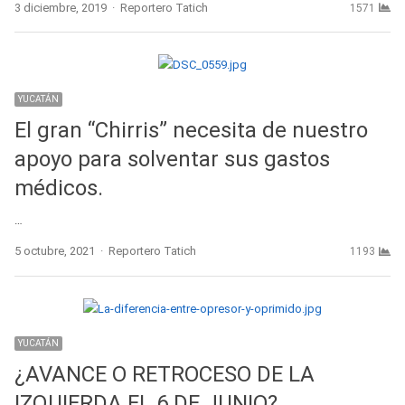
Author
3 diciembre, 2019
Reportero Tatich
1571
YUCATÁN
El gran “Chirris” necesita de nuestro
apoyo para solventar sus gastos
médicos.
…
Author
5 octubre, 2021
Reportero Tatich
1193
YUCATÁN
¿AVANCE O RETROCESO DE LA
IZQUIERDA EL 6 DE JUNIO?