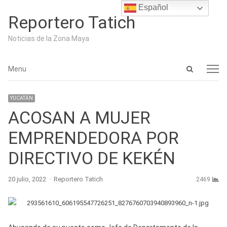
Español
Reportero Tatich
Noticias de la Zona Maya
Open
Menu
Menu
search
panel
YUCATÁN
ACOSAN A MUJER
EMPRENDEDORA POR
DIRECTIVO DE KEKÉN
Author
20 julio, 2022
Reportero Tatich
2469