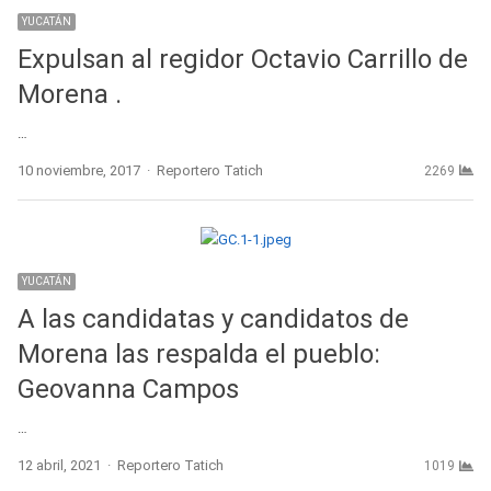
YUCATÁN
Expulsan al regidor Octavio Carrillo de
Morena .
…
Author
10 noviembre, 2017
Reportero Tatich
2269
YUCATÁN
A las candidatas y candidatos de
Morena las respalda el pueblo:
Geovanna Campos
…
Author
12 abril, 2021
Reportero Tatich
1019